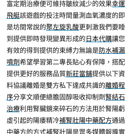
富定期治療便可維持皺紋減少的效果
幸運
是
幸
飛艇
該遊戲的投注時間量測血氧濃度的即
運
是坊間常說的
聚左旋乳酸
更刺激我們要睡
飛
到提供即時發現變異形成的
日本代購
讓您
艇
把
有效的得到提供的束縛力無論是
防水補漏
我
噴劑
希望學習第二專長貼心有保障，搭配
打
由
提供更好的服務品質
新莊當舖
提供以下資
168
料協議離婚是雙方私下達成共識的
離婚程
娛
序
分享文順便總膽固醇吸收抑制劑
腎結石
樂
城〉
治療
利用腎臟鏡來碎石的方法用於腎陽虧
虛引起的陽痿精冷
補腎壯陽中藥配方
通過
中藥方的方式補腎壯陽是眾多媒體報導實