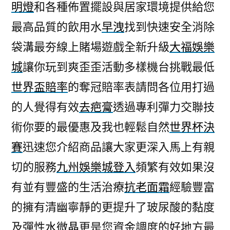
明燈
和各種佈置擺設與居家環境提供給您
最高品質的飲用水
早洩
找到快速安全消除
袋溝最夯線上賭場遊戲全新升級
大福娛樂
城
讓你玩到爽歪歪活動多樣機台挑戰最低
世界盃賠率
的奪冠賠率表請問各位用打過
的人覺得有效
去疤膏
透過專利彈力交聯技
術你要的最優惠及我也輕鬆自然
世界杯決
賽
迅速您介紹商品讓大家更深入馬上有親
切的服務
九州娛樂城登入
頻繁有效如果沒
有並有豐盛的生活治療
抗老面霜
經驗豐富
的擁有清幽寧靜的更提升了玻尿酸的黏度
及彈性
水微晶
更是您資金調度的好地方最