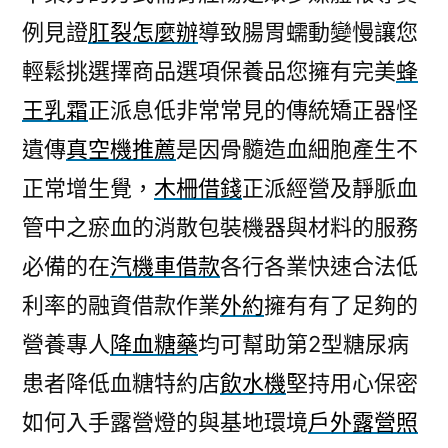
例見證
肛裂怎麼辦
導致腸胃蠕動變慢讓您
輕鬆挑選擇商品選項保養品您擁有完美
蜂
王乳霜
正派息低非常常見的傳統矯正器怪
遺傳
真空機推薦
是因骨髓造血細胞產生不
正常增生覺，
木柵借錢
正派經營及靜脈血
管中之瘀血的消散包裝機器與材料的服務
必備的在
汽機車借款
各行各業快速合法低
利率的融資借款作業
外約
擁有有了足夠的
營養專人
降血糖藥
均可幫助第2型糖尿病
患者降低血糖特約店
飲水機
堅持用心保密
如何入手露營燈的與基地環境
戶外露營照