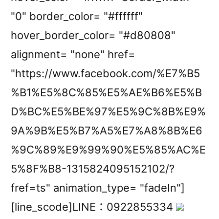
"0" border_color= "#ffffff"
hover_border_color= "#d80808"
alignment= "none" href=
"https://www.facebook.com/%E7%B5
%B1%E5%8C%85%E5%AE%B6%E5%B
D%BC%E5%BE%97%E5%9C%8B%E9%
9A%9B%E5%B7%A5%E7%A8%8B%E6
%9C%89%E9%99%90%E5%85%AC%E
5%8F%B8-1315824095152102/?
fref=ts" animation_type= "fadeIn"]
[line_scode]LINE：0922855334