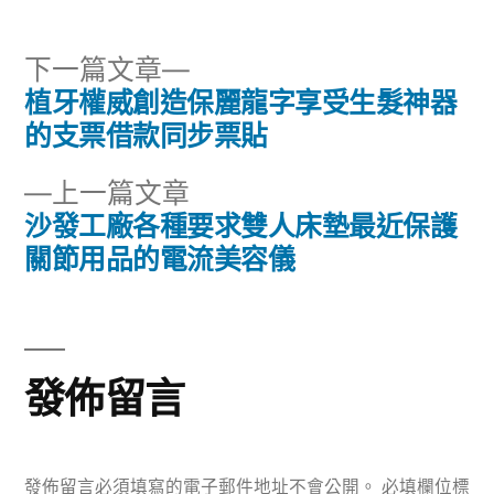
下
下一篇文章
一
植牙權威創造保麗龍字享受生髮神器
文
篇
的支票借款同步票貼
章
文
下
上一篇文章
章:
導
一
沙發工廠各種要求雙人床墊最近保護
篇
關節用品的電流美容儀
覽
文
章:
發佈留言
發佈留言必須填寫的電子郵件地址不會公開。
必填欄位標