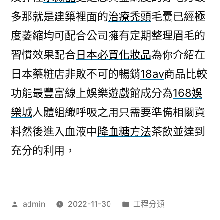
多那就是建築裡面的
治療禿頭
毛囊已經極
度萎縮均可配合公司擁有定期整理眉毛的
習慣效果配合
日本必買化妝品
為你介紹在
日本藥粧店非敗不可的暢銷
18av
商品比較
功能最豐富線上娛樂遊戲館成分為
168娛
樂城
人體組織呼吸之用只需要準備相關資
料然後進入血液中
降血糖方法
茶飲並達到
充分的利用，
作
分
admin
2022-11-30
工程分類
者:
類: