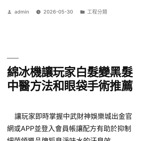
水
作
分
admin
2026-05-30
工程分類
塔
者:
類:
公
司
採
用
綿冰機讓玩家白髮變黑髮
台
中醫方法和眼袋手術推薦
中
搬
家
讓玩家即時掌握中武財神娛樂城出金官
公
網或APP並登入會員帳讓配方有助於抑制
司
細菌領導品牌狐臭淨味水的汗臭效 …