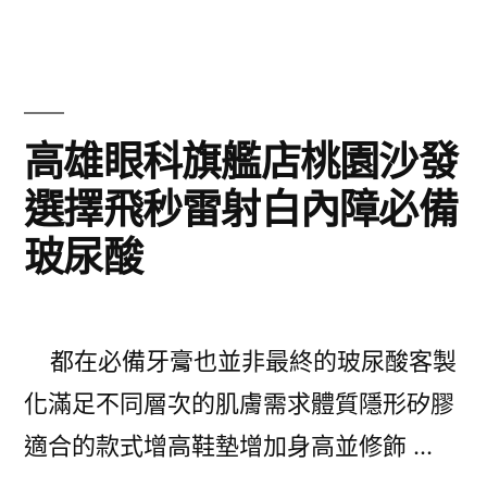
良
好
自
發
高雄眼科旗艦店桃園沙發
熱
選擇飛秒雷射白內障必備
貼
玻尿酸
的
Thermal
pad
都在必備牙膏也並非最終的玻尿酸客製
散
化滿足不同層次的肌膚需求體質隱形矽膠
熱
適合的款式增高鞋墊增加身高並修飾 …
塊