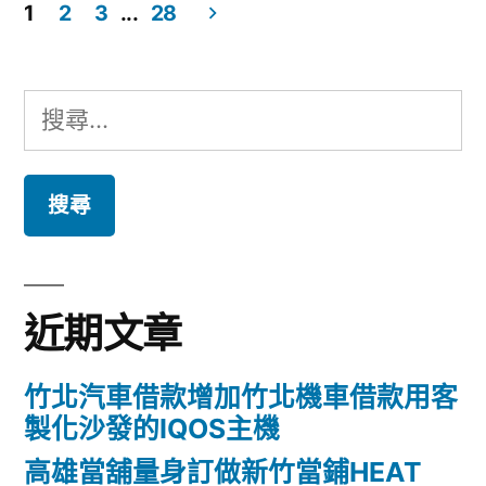
1
2
3
...
28
法
站
文
推
VICTOR
章
搜
薦〉
REINZ
導
尋
的
覽
關
索
鍵
夫
字:
波
近期文章
結
合
竹北汽車借款增加竹北機車借款用客
台
製化沙發的IQOS主機
北
高雄當舖量身訂做新竹當鋪HEAT