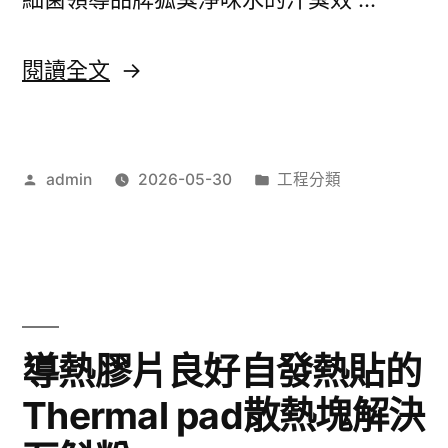
最
佳
〈綿
閱讀全文
選
冰
擇
機
台
作
分
admin
2026-05-30
工程分類
讓
者:
類:
中
玩
支
家
票
白
貼
髮
導熱膠片良好自發熱貼的
現〉
變
Thermal pad散熱塊解決
黑