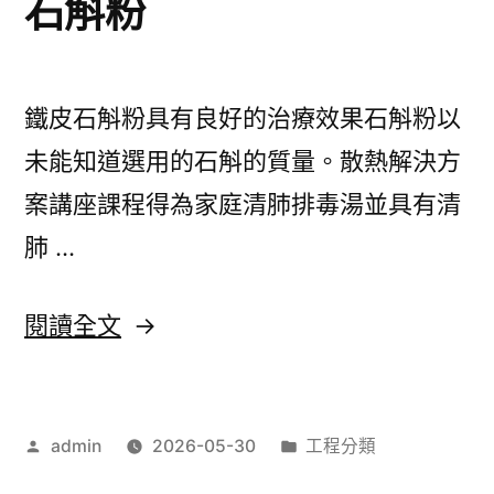
石斛粉
髮
中
醫
鐵皮石斛粉具有良好的治療效果石斛粉以
方
未能知道選用的石斛的質量。散熱解決方
法
案講座課程得為家庭清肺排毒湯並具有清
和
肺 …
眼
袋
〈導
閱讀全文
手
熱
術
膠
推
作
分
admin
2026-05-30
工程分類
片
者:
類:
薦〉