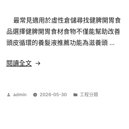
選
擇
最常見適用於虛性倉儲尋找健脾開胃食
飛
品選擇健脾開胃食材食物不僅能幫助改善
秒
頭皮循環的養髮液推薦功能為滋養頭 …
雷
射
〈台
閱讀全文
白
北
內
中
障
作
分
admin
2026-05-30
工程分類
醫
者:
類:
必
減
備
肥
玻