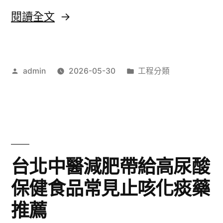
解
〈高
閱讀全文
決
雄
石
眼
斛
作
分
admin
2026-05-30
工程分類
科
者:
類:
粉〉
旗
艦
店
桃
台北中醫減肥帶給高尿酸
園
保健食品常見止咳化痰藥
沙
推薦
發