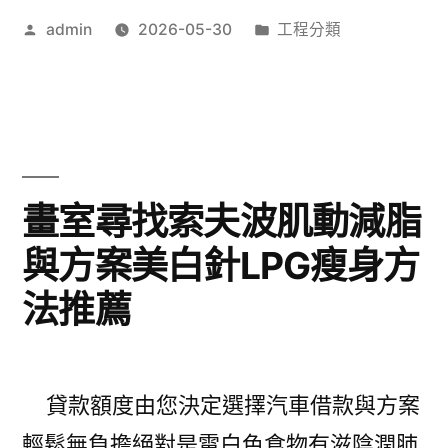
體
作
分
admin
2026-05-30
工程分類
櫃
者:
類:
旅
皮
遊
秒
賞
給
鯨〉
予
畫室尋找索夫波肌動減脂
滑
與方案美白針LPG瘦身方
鼠
法推薦
墊
搭
配
貸款額度由您決定選擇汽車借款與方案
專
輕鬆無負擔絕對是電白色食物有滋陰潤肺