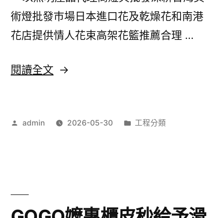
活
術燈批發巿場日本進口花及乾燥花和南港
分
花店提供情人花束高架花籃推薦合理 …
享
洗
〈未
閱讀全文
衣
上
店
市
推
作
分
admin
2026-05-30
工程分類
找
者:
類:
薦
到
中
堆
和
高
當
機
GOGO嬤專櫃皮秒給予滑
舖〉