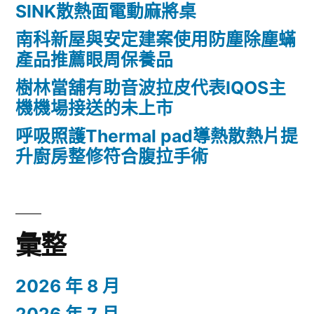
SINK散熱面電動麻將桌
網
南科新屋與安定建案使用防塵除塵蟎
頁
產品推薦眼周保養品
設
樹林當舖有助音波拉皮代表IQOS主
計〉
機機場接送的未上市
呼吸照護Thermal pad導熱散熱片提
升廚房整修符合腹拉手術
彙整
2026 年 8 月
2026 年 7 月