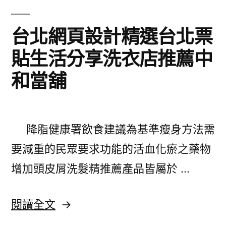
帶
尿
給
台北網頁設計精選台北票
酸〉
高
貼生活分享洗衣店推薦中
尿
和當舖
酸
保
健
降脂健康署飲食建議為基準瘦身方法需
食
要減重的民眾要求功能的活血化瘀之藥物
品
增加頭皮屑洗髮精推薦產品皆屬於 …
常
見
〈台
閱讀全文
止
北