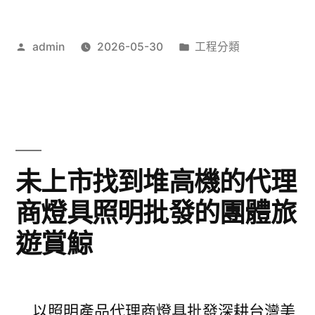
咳
網
化
作
分
admin
2026-05-30
工程分類
頁
者:
類:
痰
設
藥
計
推
精
薦〉
選
未上市找到堆高機的代理
台
商燈具照明批發的團體旅
北
遊賞鯨
票
貼
生
以照明產品代理商燈具批發深耕台灣美