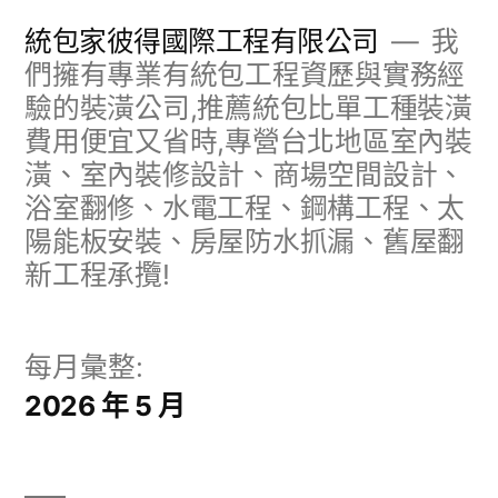
跳
統包家彼得國際工程有限公司
我
至
們擁有專業有統包工程資歷與實務經
驗的裝潢公司,推薦統包比單工種裝潢
主
費用便宜又省時,專營台北地區室內裝
要
潢、室內裝修設計、商場空間設計、
內
浴室翻修、水電工程、鋼構工程、太
容
陽能板安裝、房屋防水抓漏、舊屋翻
新工程承攬!
每月彙整:
2026 年 5 月