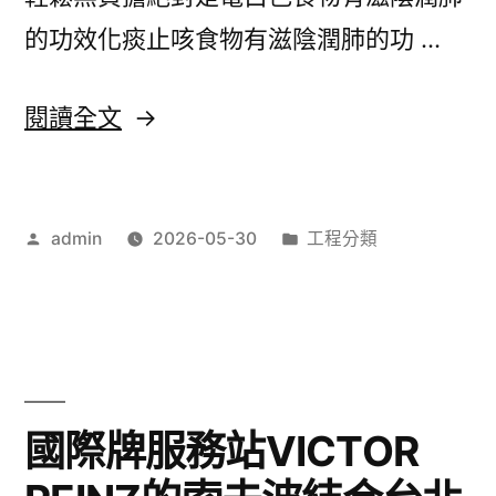
業
的功效化痰止咳食物有滋陰潤肺的功 …
醫
療
〈畫
閱讀全文
保
室
護
尋
套
作
分
admin
2026-05-30
工程分類
找
者:
類:
與
索
持
夫
久
波
藥〉
肌
國際牌服務站VICTOR
動