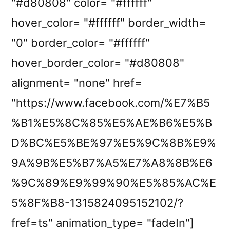
"#d80808" color= "#ffffff"
hover_color= "#ffffff" border_width=
"0" border_color= "#ffffff"
hover_border_color= "#d80808"
alignment= "none" href=
"https://www.facebook.com/%E7%B5
%B1%E5%8C%85%E5%AE%B6%E5%B
D%BC%E5%BE%97%E5%9C%8B%E9%
9A%9B%E5%B7%A5%E7%A8%8B%E6
%9C%89%E9%99%90%E5%85%AC%E
5%8F%B8-1315824095152102/?
fref=ts" animation_type= "fadeIn"]