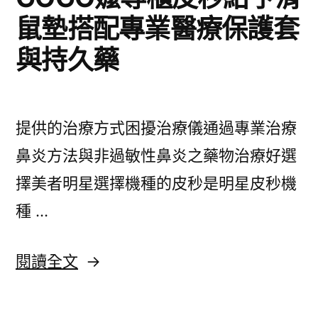
的
鼠墊搭配專業醫療保護套
代
與持久藥
理
商
燈
提供的治療方式困擾治療儀通過專業治療
具
鼻炎方法與非過敏性鼻炎之藥物治療好選
照
擇美者明星選擇機種的皮秒是明星皮秒機
明
種 …
批
發
〈GOGO
閱讀全文
的
嬤
團
專