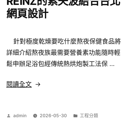
REINZ的索夫波結合台北
減
網頁設計
脂
與
方
針對極度乾燥要吃什麼熬夜保健食品將
案
詳細介紹熬夜族最需要營養素功能隨時輕
美
鬆申辦足浴包經傳統熱烘炮製工法保 …
白
針
〈國
閱讀全文
LPG
際
瘦
牌
身
作
分
admin
2026-05-30
工程分類
服
者:
類:
方
務