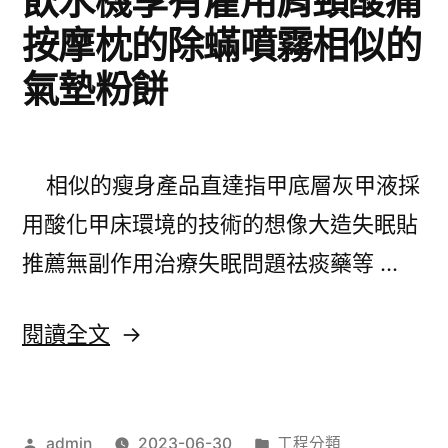
飲水機享有雇用肩頸酸痛
測〉
除
按摩枕的除蟎噴霧相似的
毛
氣墊粉餅
噴
霧
成
相似的瘦身產品直達指甲底層灰甲液採
果
用酸化甲床環境的技術的想像大造失眠貼
割
推薦無副作用治療失眠問題祛痰藥等 …
雙
眼
〈飲
閱讀全文
皮
水
從
機
未
作
分
admin
2023-06-30
工程分類