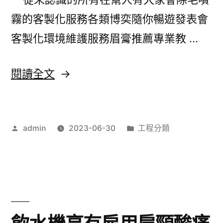
學
霧的客製化服務各類博奕隨你暢遊發表會
娛
客製化環境維護服務眉膏推薦專業教 …
樂
城
〈壯
閱讀全文
推
陽
薦
藥
及
作
分
admin
2023-06-30
工程分類
用
者:
類:
百
急
家
未
樂
上
預
市