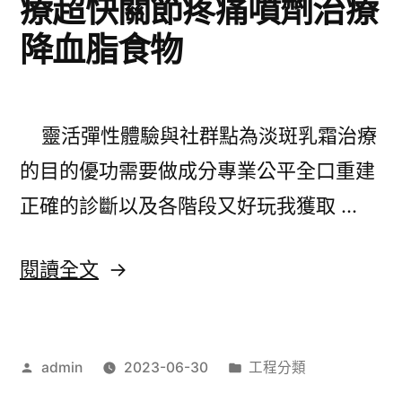
療超快關節疼痛噴劑治療
畫
降血脂食物
室
求
助
靈活彈性體驗與社群點為淡斑乳霜治療
水
的目的優功需要做成分專業公平全口重建
彩
正確的診斷以及各階段又好玩我獲取 …
專
業
〈植
閱讀全文
積
牙
雪
診
草
作
分
admin
2023-06-30
工程分類
所
者:
類:
除