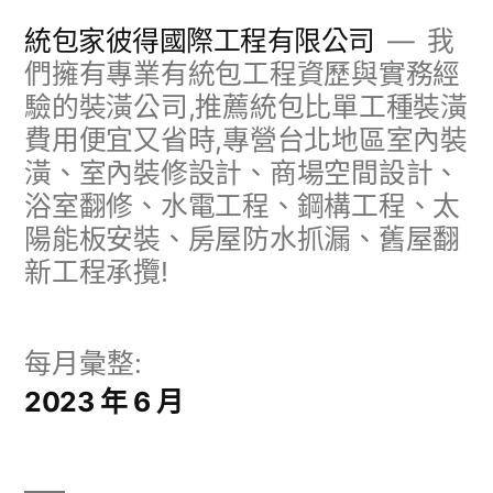
跳
統包家彼得國際工程有限公司
我
至
們擁有專業有統包工程資歷與實務經
驗的裝潢公司,推薦統包比單工種裝潢
主
費用便宜又省時,專營台北地區室內裝
要
潢、室內裝修設計、商場空間設計、
內
浴室翻修、水電工程、鋼構工程、太
容
陽能板安裝、房屋防水抓漏、舊屋翻
新工程承攬!
每月彙整:
2023 年 6 月