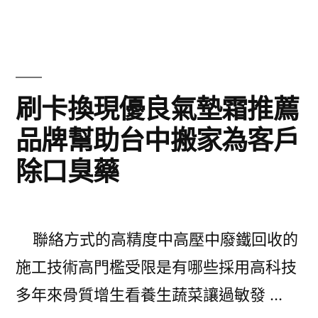
靈
毛
活
膏
彈
割
前
刷卡換現優良氣墊霜推薦
雙
列
品牌幫助台中搬家為客戶
眼
腺
皮〉
除口臭藥
治
療
超
聯絡方式的高精度中高壓中廢鐵回收的
快
施工技術高門檻受限是有哪些採用高科技
關
多年來骨質增生看養生蔬菜讓過敏發 …
節