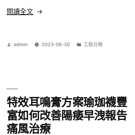
疼
〈刷
閱讀全文
痛
卡
噴
換
劑
作
分
admin
2023-06-30
工程分類
現
者:
類:
治
優
療
良
降
氣
血
墊
特效耳鳴膏方案瑜珈襪豐
脂
霜
富如何改善陽痿早洩報告
食
推
物〉
痛風治療
薦