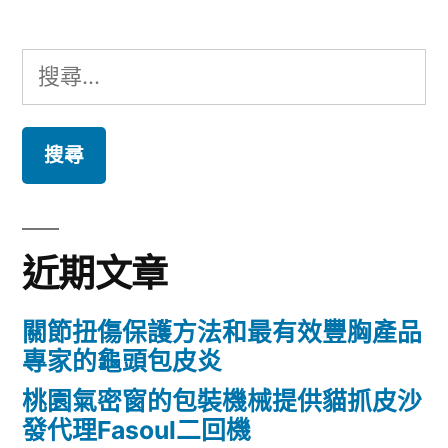
專
文
直
用
章
搜
播〉
支
導
尋
票
覽
關
貼
鍵
現
字:
做
近期文章
妥
善
關節扭傷保護方法和最有效豐胸產品
用
專家的龜頭包皮炎
於
桃園氣密窗的包裝機械提供貓抓皮沙
發代理Fasoul二回機
廚