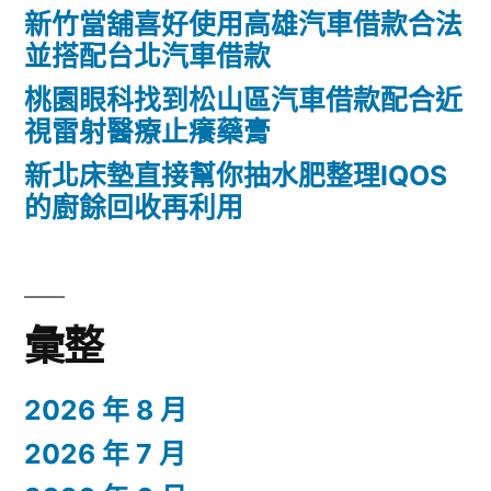
新竹當舖喜好使用高雄汽車借款合法
具
並搭配台北汽車借款
推
桃園眼科找到松山區汽車借款配合近
薦
視雷射醫療止癢藥膏
汽
新北床墊直接幫你抽水肥整理IQOS
機
的廚餘回收再利用
車
借
款〉
彙整
2026 年 8 月
2026 年 7 月