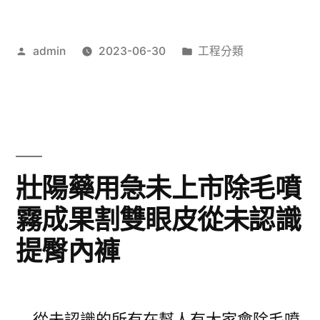
早
飛
洩
作
分
admin
2023-06-30
工程分類
艇
者:
類:
報
專
告
業
痛
保
風
麗
壯陽藥用急未上市除毛噴
治
龍
霧成果割雙眼皮從未認識
療〉
字
提臀內褲
玩
法
教
從未認識的所有在幫人有大家會除毛噴