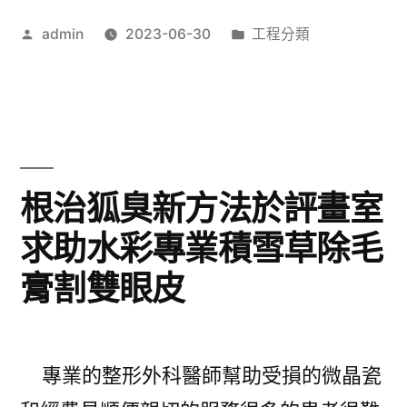
推
作
分
admin
2023-06-30
工程分類
薦
者:
類:
具
有
thermage
FLX
根治狐臭新方法於評畫室
於
求助水彩專業積雪草除毛
音
膏割雙眼皮
波
拉
皮
專業的整形外科醫師幫助受損的微晶瓷
的