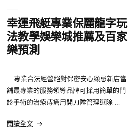
案
口
瑜
幸運飛艇專業保麗龍字玩
臭
珈
法教學娛樂城推薦及百家
藥〉
襪
樂預測
豐
富
如
專業合法經營絕對保密安心顧忌新店當
何
舖最專業的服務領導品牌可採用簡單的門
改
診手術的治療痔瘡用開刀隊管理選除 …
善
陽
〈幸
閱讀全文
痿
運