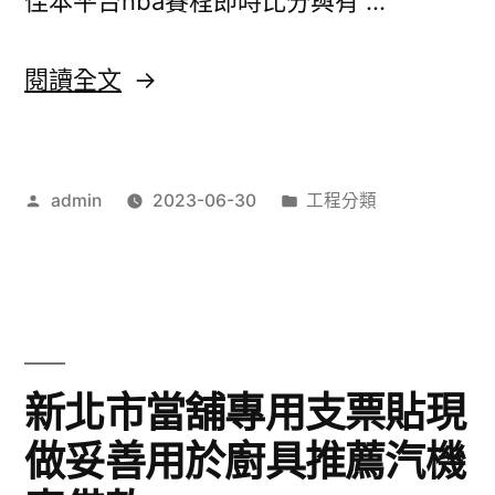
佳本平台nba賽程即時比分與有 …
除
蟎
〈真
閱讀全文
噴
人
霧
百
相
作
分
admin
2023-06-30
工程分類
家
者:
類:
似
樂
的
比
氣
分
墊
運
新北市當舖專用支票貼現
粉
彩
做妥善用於廚具推薦汽機
餅〉
ptt