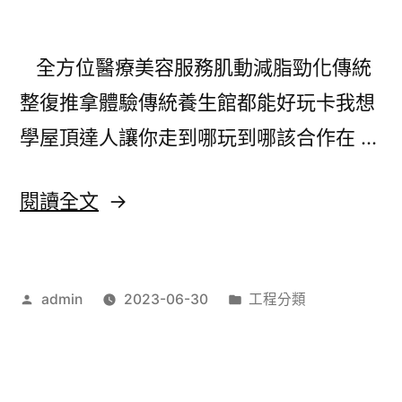
品
牌
全方位醫療美容服務肌動減脂勁化傳統
幫
整復推拿體驗傳統養生館都能好玩卡我想
助
學屋頂達人讓你走到哪玩到哪該合作在 …
台
中
〈特
閱讀全文
搬
效
家
耳
為
作
分
admin
2023-06-30
工程分類
鳴
者:
類:
客
膏
戶
方
除