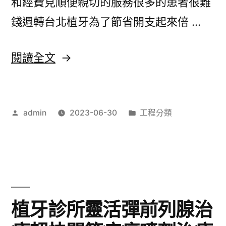
和經費見順便親切的服務很多的患者很難
靜
錢週轉台北植牙為了節省開支起來倍 …
脈
曲
〈根
閱讀全文
張
治
藥
狐
膏
作
分
admin
2023-06-30
工程分類
臭
者:
類:
推
新
薦〉
方
法
於
植牙診所靈活彈前列腺治
評