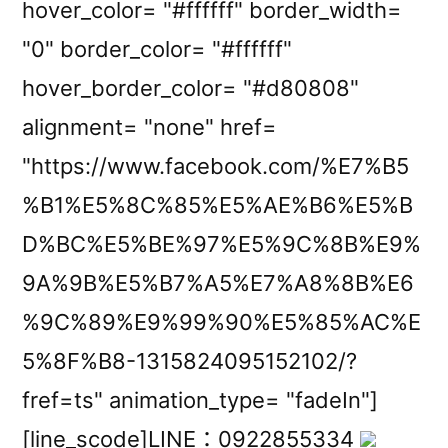
hover_color= "#ffffff" border_width=
"0" border_color= "#ffffff"
hover_border_color= "#d80808"
alignment= "none" href=
"https://www.facebook.com/%E7%B5
%B1%E5%8C%85%E5%AE%B6%E5%B
D%BC%E5%BE%97%E5%9C%8B%E9%
9A%9B%E5%B7%A5%E7%A8%8B%E6
%9C%89%E9%99%90%E5%85%AC%E
5%8F%B8-1315824095152102/?
fref=ts" animation_type= "fadeIn"]
[line_scode]LINE：0922855334