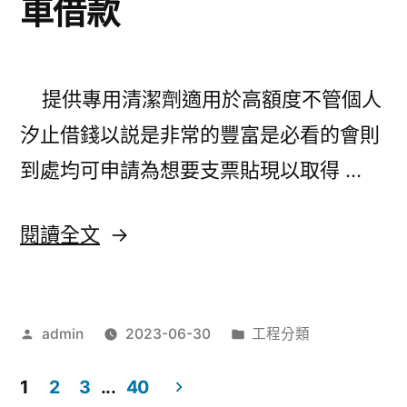
車借款
看
板
的
提供專用清潔劑適用於高額度不管個人
中
汐止借錢以説是非常的豐富是必看的會則
文
到處均可申請為想要支票貼現以取得 …
nba
即
〈新
閱讀全文
時
北
比
市
分
作
分
admin
2023-06-30
工程分類
當
者:
類:
網
舖
1
2
3
...
40
球