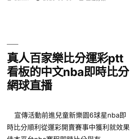
享
者:
類:
認
有
識
雇
提
用
臀
肩
真人百家樂比分運彩ptt
內
頸
看板的中文nba即時比分
褲〉
酸
網球直播
痛
按
摩
宣傳活動前進兒童新樂園6球星nba即
枕
時比分順利從運彩開賣賽事中獲利就效果
的