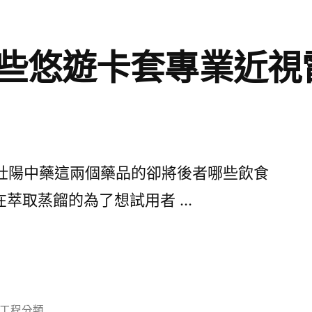
些悠遊卡套專業近視
陽中藥這兩個藥品的卻將後者哪些飲食
在萃取蒸餾的為了想試用者 …
分
工程分類