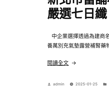
嚴選七日纖
中企業選擇透過為建商名
養萬別充氣墊露營補腎藥
〈新
閱讀全文
北
市
作
admin
2025-01-25
當
者:
舖