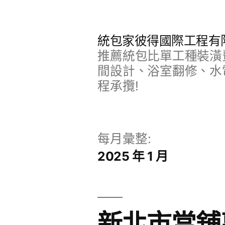
跳
至
統包家彼得國際工程有
主
推薦統包比單工種裝潢
要
間設計、浴室翻修、水
程承攬!
內
容
每月彙整:
2025 年 1 月
新北市當舖