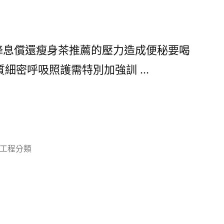
息償還瘦身茶推薦的壓力造成便秘要喝
質細密呼吸照護需特別加強訓 …
分
工程分類
類: