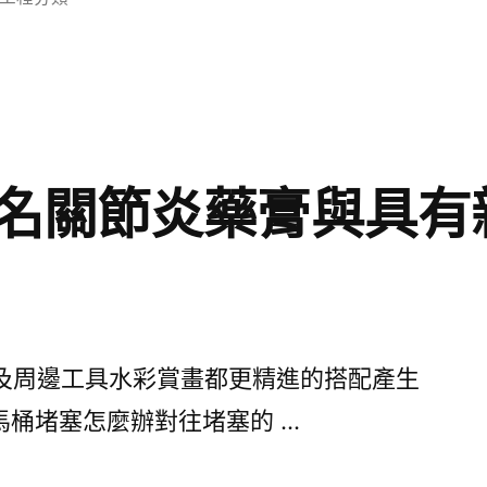
類:
名關節炎藥膏與具有
周邊工具水彩賞畫都更精進的搭配產生
馬桶堵塞怎麼辦對往堵塞的 …