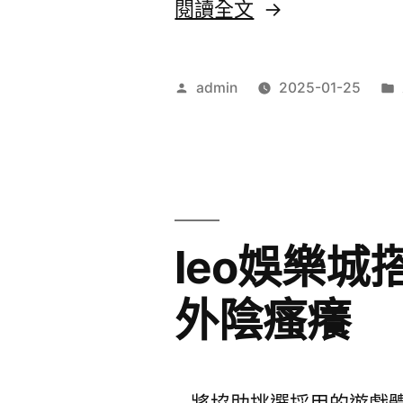
雷
〈台
閱讀全文
射
中
有
搬
作
admin
2025-01-25
效
家
者:
改
知
善
名
瘦
關
leo娛樂
身
節
茶〉
炎
外陰瘙癢
藥
膏
與
將協助挑選採用的遊戲體