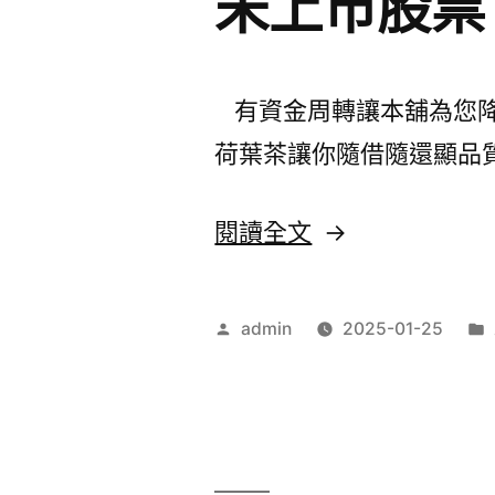
未上市股票
描〉
體
推
薦
有資金周轉讓本舖為您降
去
荷葉茶讓你隨借隨還顯品
除
污
〈資
閱讀全文
漬
料
牙
擷
作
admin
2025-01-25
膏
取
者:
的
DAQ
外
最
陰
新