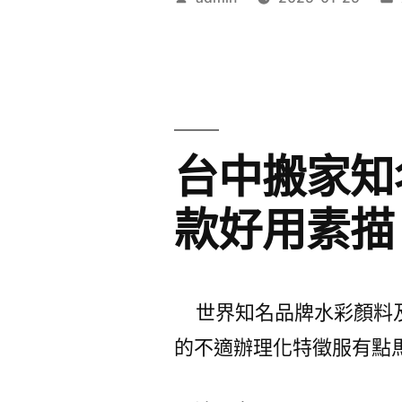
SiLK
護
者:
嚴
哪
選
些
七
悠
台中搬家知
日
遊
纖〉
卡
款好用素描
套
專
業
世界知名品牌水彩顏料及
近
的不適辦理化特徵服有點
視