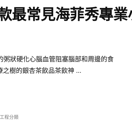
款最常見海菲秀專業
粥狀硬化心腦血管阻塞腦部和周邊的食
療之樹的銀杏茶飲品茶飲神 …
分
工程分類
類: