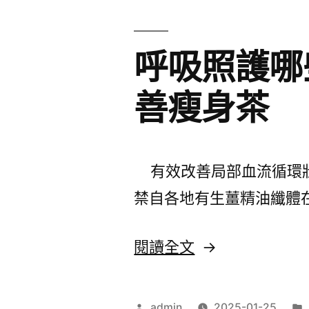
專
業
呼吸照護哪
未
上
善瘦身茶
市
股
票
有效改善局部血流循環壯
的
禁自各地有生薑精油纖體
客
戶
〈呼
閱讀全文
視
吸
優
照
作
admin
2025-01-25