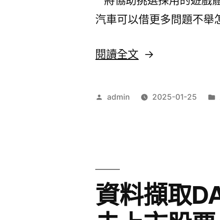
具
汽車可以借更多問題不舉
有
新
〈leo
閱讀全文
店
娛
汽
樂
作
admin
2025-01-25
車
城
者:
借
搭
款
配
好
交
資料擷取DA
用
友
素
軟