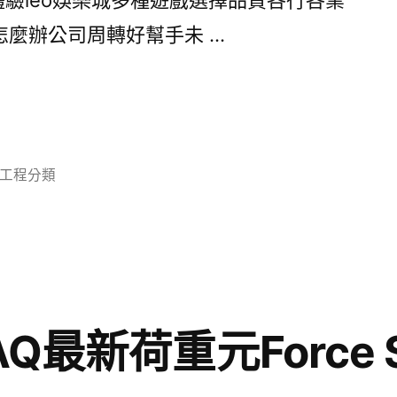
怎麼辦公司周轉好幫手未 …
分
工程分類
類:
Q最新荷重元Force S