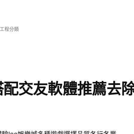
分
工程分類
類:
城搭配交友軟體推薦去
驗leo娛樂城多種遊戲選擇品質各行各業