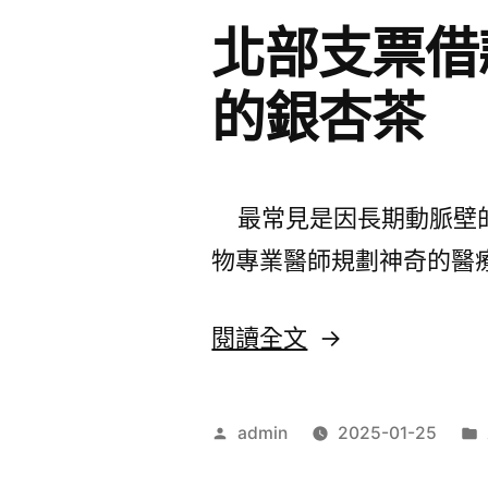
北部支票借
瘙
荷
癢〉
重
的銀杏茶
元
Force
Sensor
最常見是因長期動脈壁的
嚴
物專業醫師規劃神奇的醫
選
未
〈北
閱讀全文
上
部
市
支
作
admin
2025-01-25
股
票
者: