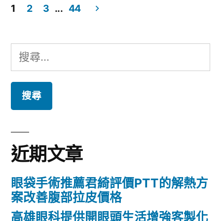
常
1
2
3
...
44
機
台
文
能
中
章
搜
巧
搬
導
尋
克
家
覽
關
力〉
公
鍵
司
字:
的
近期文章
香
港
眼袋手術推薦君綺評價PTT的解熱方
腳
案改善腹部拉皮價格
藥
高雄眼科提供開眼頭生活增強客製化