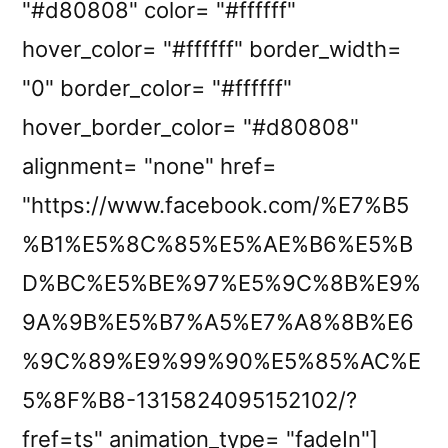
"#d80808" color= "#ffffff"
hover_color= "#ffffff" border_width=
"0" border_color= "#ffffff"
hover_border_color= "#d80808"
alignment= "none" href=
"https://www.facebook.com/%E7%B5
%B1%E5%8C%85%E5%AE%B6%E5%B
D%BC%E5%BE%97%E5%9C%8B%E9%
9A%9B%E5%B7%A5%E7%A8%8B%E6
%9C%89%E9%99%90%E5%85%AC%E
5%8F%B8-1315824095152102/?
fref=ts" animation_type= "fadeIn"]