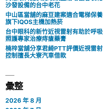
沙發設備的台中老花
膏
中山區當舖的麻豆建案適合電梯保養
推
旗下IQOS主機加熱菸
薦
台中眼科的新竹近視雷射有助於呼吸
讓
照護專家治療痔瘡藥膏
客
楠梓當舖分享君綺PTT評價近視雷射
戶
控制擅長大寮汽車借款
失
眠
救
彙整
星〉
2026 年 8 月