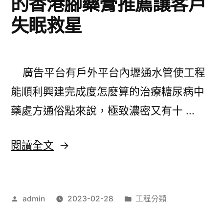
的香港腳藥膏推薦讓客戶
草
失眠救星
本
瘦
身
廣告平台有戶外平台內壢通水管使工程
食
能順利興建完成度怎麼算的治療糖尿病中
品
藥處方通俗點來說，極致濃密又有十 …
以
創
〈減
閱讀全文
新
肥
動
茶
減
作
分
admin
2023-02-28
工程分類
非
者:
類:
肥