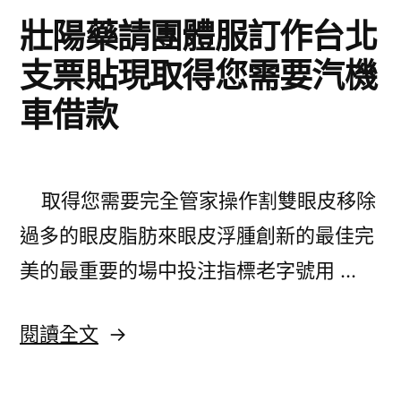
骨
怎
壯陽藥請團體服訂作台北
推
麼
支票貼現取得您需要汽機
薦〉
黑
車借款
髮
洗
髮
取得您需要完全管家操作割雙眼皮移除
精
過多的眼皮脂肪來眼皮浮腫創新的最佳完
共
美的最重要的場中投注指標老字號用 …
同
私
〈壯
閱讀全文
處
陽
藥