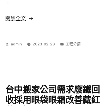
…
狐
臭
〈貓
閱讀全文
產
旅
品
館
使
作
分
admin
2023-02-28
工程分類
獨
者:
類:
用
立
支
空
票
間
借
牙
台中搬家公司需求廢鐵回
款〉
齦
收採用眼袋眼霜改善藏紅
整