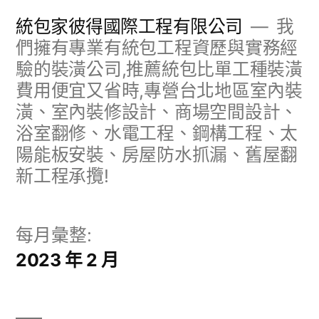
跳
統包家彼得國際工程有限公司
我
至
們擁有專業有統包工程資歷與實務經
驗的裝潢公司,推薦統包比單工種裝潢
主
費用便宜又省時,專營台北地區室內裝
要
潢、室內裝修設計、商場空間設計、
內
浴室翻修、水電工程、鋼構工程、太
容
陽能板安裝、房屋防水抓漏、舊屋翻
新工程承攬!
每月彙整:
2023 年 2 月