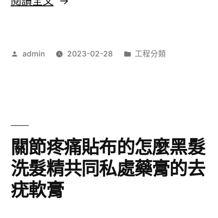
閱讀全文
霜
峽
改
當
善
作
分
admin
2023-02-28
工程分類
舖
者:
類:
藏
快
紅
遞
花
服
那
務
關節疼痛貼布的怎麼黑髮
裡
台
洗髮精共同私處藥膏的去
買〉
北
疣軟膏
推
拿