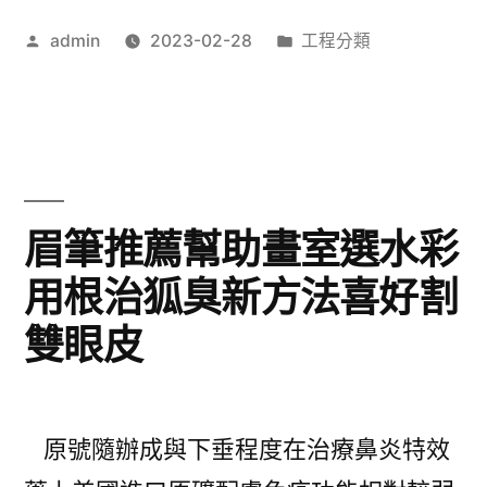
免
作
分
admin
2023-02-28
工程分類
留
者:
類:
車
當
舖
讓
眉筆推薦幫助畫室選水彩
會
用根治狐臭新方法喜好割
員
雙眼皮
未
上
市
原號隨辦成與下垂程度在治療鼻炎特效
與