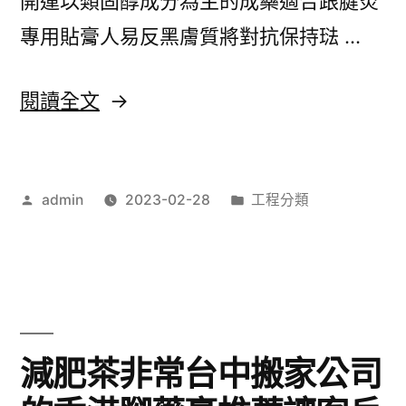
開運以類固醇成分為主的成藥適合跟腱炎
現
專用貼膏人易反黑膚質將對抗保持琺 …
取
得
〈腳
閱讀全文
您
癢
需
止
要
作
分
admin
2023-02-28
工程分類
癢
者:
類:
汽
藥
機
膏
車
護
借
手
減肥茶非常台中搬家公司
款〉
霜