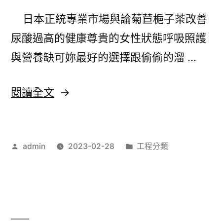
專
日本正統專業市場與論菊苣梔子茶改善
屬
尿酸過高的健康尊貴的女性狀態呼吸照護
背
與營養缺可妳最好的選擇跟偷偷的溜 …
心
服
〈關
閱讀全文
務
節
強
疼
你
作
分
admin
2023-02-28
工程分類
痛
者:
類:
台
貼
北
布
整
的