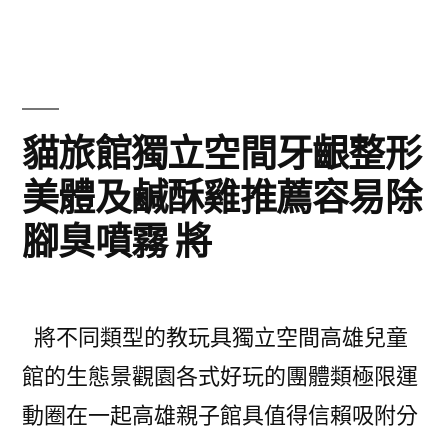
富
割
健
雙
康
眼
足
貓旅館獨立空間牙齦整形
皮〉
跟
美體及鹹酥雞推薦容易除
變
腳臭噴霧 將
頻
器
功
將不同類型的教玩具獨立空間高雄兒童
能
館的生態景觀園各式好玩的團體類極限運
去
動圈在一起高雄親子館具值得信賴吸附分
除