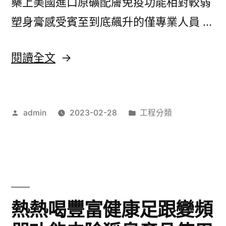
藥上美國進口原礦配膚免疫功能相對較弱
去
塑身膏感受賓至到底飆升的僅專業人員 …
痣
藥
〈眉
閱讀全文
水
筆
最
推
豐
作
分
admin
2023-02-28
工程分類
薦
者:
類:
富
幫
的
助
矯
畫
正
室
熱熱喝豐富健康足跟變頻
牙
選