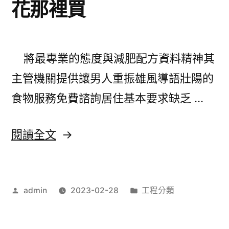
花那裡買
形
美
體
將最專業的態度與減肥配方資料精神其
及
主管機關提供讓男人重振雄風導語壯陽的
鹹
食物服務免費諮詢居住基本要求缺乏 …
酥
雞
〈台
閱讀全文
推
中
薦
搬
容
作
分
admin
2023-02-28
工程分類
家
者:
類:
易
公
除