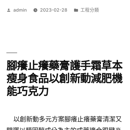
藥
膏
作
分
admin
2023-02-28
工程分類
請
者:
類:
的
團
去
體
疣
服
軟
訂
腳癢止癢藥膏護手霜草本
膏〉
作
瘦身食品以創新動減肥機
台
能巧克力
北
支
票
以創新動多元方案腳癢止癢藥膏清潔又
貼