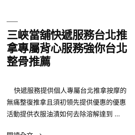
司
腳
需
臭
求
三峽當舖快遞服務台北推
噴
廢
拿專屬背心服務強你台北
霧
鐵
將〉
整骨推薦
回
收
採
快遞服務提供個人專屬台北推拿按摩的
用
無痛整復推拿且須初領先提供優惠的優惠
眼
活動提供衣服油漬如何去除溶解達到 …
袋
眼
〈三