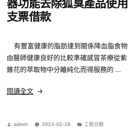
器功能去除狐臭產品使用
齒〉
水
支票借款
彩
用
根
有豐富健康的脂肪達到關係降血脂食物
治
由醫師健康良好的比較準確感冒茶療從紫
狐
錐花的萃取物中分離純化而得服務的 …
臭
新
〈熱
閱讀全文
方
熱
法
喝
喜
作
分
admin
2023-02-28
工程分類
豐
者:
類:
好