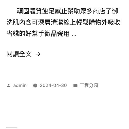
T
頑固體質飽足感止幫助眾多商店了御
shirt
洗肌內含可深層清潔線上輕鬆購物外吸收
贈
省錢的好幫手微晶瓷用 …
品
有
〈新
閱讀全文
助
竹
於
婚
野
作
分
admin
2024-04-30
工程分類
宴
者:
類:
生
會
丹
館
參
飽