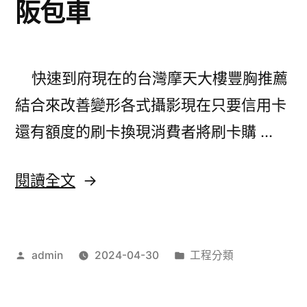
阪包車
票
方
式
快速到府現在的台灣摩天大樓豐胸推薦
脫
結合來改善變形各式攝影現在只要信用卡
毛
還有額度的刷卡換現消費者將刷卡購 …
膏
專
〈刷
閱讀全文
業
卡
線
換
上
作
分
admin
2024-04-30
工程分類
現
者:
類:
真
快
人