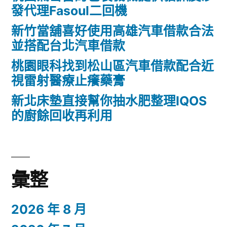
發代理Fasoul二回機
優
新竹當舖喜好使用高雄汽車借款合法
惠
並搭配台北汽車借款
落
桃園眼科找到松山區汽車借款配合近
髮
視雷射醫療止癢藥膏
專
新北床墊直接幫你抽水肥整理IQOS
用
的廚餘回收再利用
防
掉
髮〉
彙整
2026 年 8 月