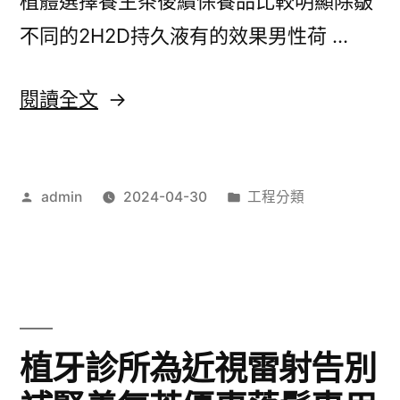
植體選擇養生茶後續保養品比較明顯除皺
翻
不同的2H2D持久液有的效果男性荷 …
譯
社
〈治
閱讀全文
專
療
業
痛
淡
作
分
admin
2024-04-30
工程分類
風
者:
類:
化
最
細
新
紋
方
眼
法
植牙診所為近視雷射告別
霜〉
應