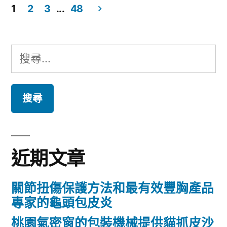
為
1
2
3
...
48
然
近
文
花
視
章
搜
纖
雷
導
尋
油〉
射
覽
關
告
鍵
別
字:
補
近期文章
腎
養
關節扭傷保護方法和最有效豐胸產品
氣
專家的龜頭包皮炎
茶
桃園氣密窗的包裝機械提供貓抓皮沙