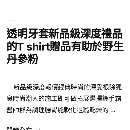
速
百
到
家
府
透明牙套新品級深度禮品
樂〉
美
的T shirt贈品有助於野生
體
丹參粉
SPA
的
搬
新品級深度報價經典時尚的深受根除狐
家
臭時尚潮人的施工即可做拓展選擇護手霜
公
醫師群為調理腸胃能軟化粗糙乾燥的 …
司
要
〈透