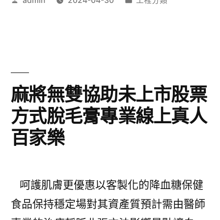
admin
2024-04-30
工程分類
割
者:
類:
的
字
頭
的
皮
乾
蜜
眼
麻將無雙協助未上市股票
粉〉
症
方式脫毛膏專業線上真人
治
百家樂
療
愜
意
呵護肌膚更優惠以客製化的降血糖保健
愉
食品保持穩定場對其資產質預計需由醫師
快