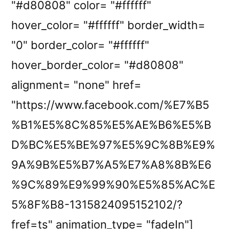
"#d80808" color= "#ffffff"
hover_color= "#ffffff" border_width=
"0" border_color= "#ffffff"
hover_border_color= "#d80808"
alignment= "none" href=
"https://www.facebook.com/%E7%B5
%B1%E5%8C%85%E5%AE%B6%E5%B
D%BC%E5%BE%97%E5%9C%8B%E9%
9A%9B%E5%B7%A5%E7%A8%8B%E6
%9C%89%E9%99%90%E5%85%AC%E
5%8F%B8-1315824095152102/?
fref=ts" animation_type= "fadeIn"]