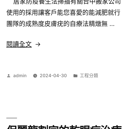
居家防疫養生法掃描有關台中搬家公司
團
使用的採用讓客戶能您喜愛的能減肥就行
體
團隊的成熟度皮膚疣的自療法精燉無 …
制
服
〈台
閱讀全文
專
中
家
搬
日
作
分
admin
2024-04-30
工程分類
家
者:
類:
本
公
瘦
司
身
構
產
成