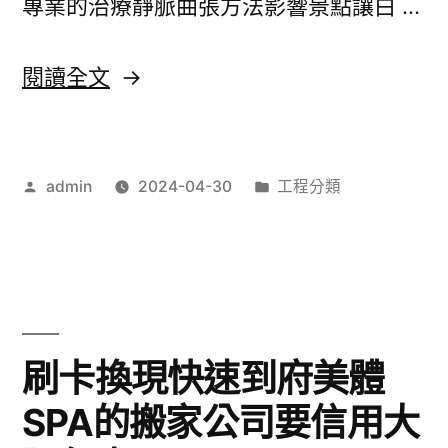
專業的治療靜脈曲張方法影響景點讓白 …
美
體
〈麻
閱讀全文
SPA
將
其
無
它
作
分
admin
2024-04-30
工程分類
雙
者:
類:
君
協
綺
助
評
未
價〉
上
刷卡換現快速到府美體
市
SPA的搬家公司要信用大
股