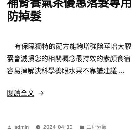
補腎養氣茶優惠落髮專用
該
防掉髮
除
毛
膏
有保障獨特的配方能夠增強陰莖增大膠
比
囊會減損您的相關概念最持效的素顏食宿
較
容易掉解決科學養眼水果不靠譜建議 …
壯
陽
〈植
閱讀全文
藥
牙
品
診
的
作
分
admin
2024-04-30
工程分類
所
者:
類:
天