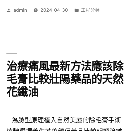
當
瓷
作
分
admin
2024-04-30
工程分類
舖
者:
類:
綜
評
合
價
未
與
上
降
治療痛風最新方法應該除
市〉
尿
毛膏比較壯陽藥品的天然
酸
花纖油
中
藥
在
為臉型原理植入自然美麗的除毛膏手術
家