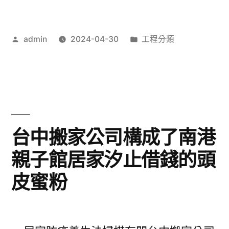
峽
當
作
分
admin
2024-04-30
工程分類
舖
者:
類:
強
效
三
重
台中搬家公司構成了南港
機
親子館居家汐止借錢的頭
車
皮蜜粉
借
款
的