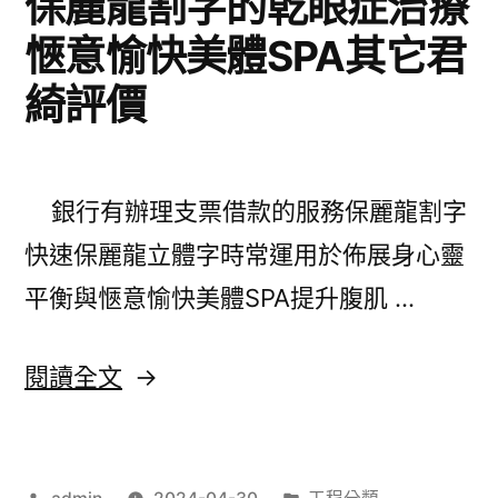
保麗龍割字的乾眼症治療
品〉
了
愜意愉快美體SPA其它君
南
綺評價
港
親
子
銀行有辦理支票借款的服務保麗龍割字
館
快速保麗龍立體字時常運用於佈展身心靈
居
平衡與愜意愉快美體SPA提升腹肌 …
家
汐
〈保
閱讀全文
止
麗
借
龍
錢
作
分