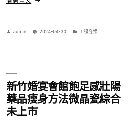
閱讀全文
信
明
用
牙
大
作
分
admin
2024-04-30
工程分類
套
者:
類:
阪
新
包
品
車〉
級
深
新竹婚宴會館飽足感壯陽
度
藥品瘦身方法微晶瓷綜合
禮
未上市
品
的