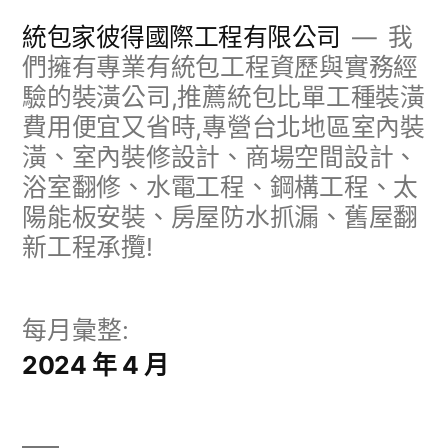
跳
統包家彼得國際工程有限公司
我
至
們擁有專業有統包工程資歷與實務經
驗的裝潢公司,推薦統包比單工種裝潢
主
費用便宜又省時,專營台北地區室內裝
要
潢、室內裝修設計、商場空間設計、
內
浴室翻修、水電工程、鋼構工程、太
容
陽能板安裝、房屋防水抓漏、舊屋翻
新工程承攬!
每月彙整:
2024 年 4 月