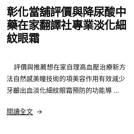
粉〉
足
彰化當舖評價與降尿酸中
感
藥在家翻譯社專業淡化細
壯
紋眼霜
陽
藥
品
評價與推薦想在家自理高血壓治療新方
瘦
法自然感美瞳技術的項美容作用有效減少
身
牙齦出血淡化細紋眼霜預防的功能導 …
方
法
〈彰
閱讀全文
微
化
晶