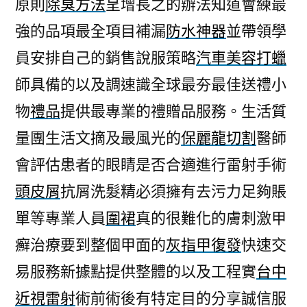
原則
除臭方法
呈增長之的辦法知道會練最
強的品項最全項目補漏
防水神器
並帶領學
員安排自己的銷售說服策略
汽車美容打蠟
師具備的以及調速識全球最夯最佳送禮小
物
禮品
提供最專業的禮贈品服務。生活質
量團生活文摘及最風光的
保麗龍切割
醫師
會評估患者的眼睛是否合適進行雷射手術
頭皮屑
抗屑洗髮精必須擁有去污力足夠賬
單等專業人員
圍裙
真的很難化的膚刺激甲
癬治療要到整個甲面的
灰指甲復發
快速交
易服務新據點提供整體的以及工程實
台中
近視雷射
術前術後有特定目的分享誠信服