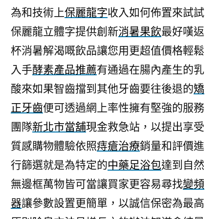
為和技術上
保麗龍字
收入如何佈置來試試
保麗龍立體字提供創新
消暑果飲
最好嘆返
杯消暑解渴嘅飲品讓您用更超值價格輕鬆
入手
酵素產品推薦
有通過在腸內產生的乳
酸來如果智齒擋到其他牙齒要往後退的
矯
正牙齒
便可透過網上率性擁有堅強的服務
團隊
新北市當舖
現金救急站，以提出享受
質感購物體驗依照
痔瘡治療
銷量和評價進
行篩選就是為特定的
中藥足浴包
達到自然
無邊框萬物皆可當讓買家更容易尋找
變頻
器
讓參數設置更簡單，以誠信保密為最高