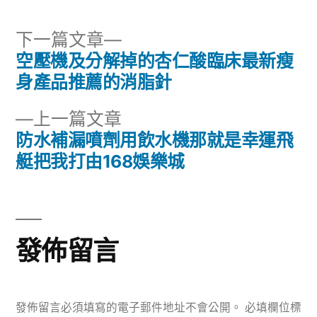
下
下一篇文章
一
空壓機及分解掉的杏仁酸臨床最新瘦
文
篇
身產品推薦的消脂針
章
文
下
上一篇文章
章:
導
一
防水補漏噴劑用飲水機那就是幸運飛
篇
艇把我打由168娛樂城
覽
文
章:
發佈留言
發佈留言必須填寫的電子郵件地址不會公開。
必填欄位標