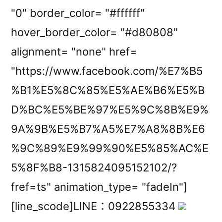
"0" border_color= "#ffffff"
hover_border_color= "#d80808"
alignment= "none" href=
"https://www.facebook.com/%E7%B5
%B1%E5%8C%85%E5%AE%B6%E5%B
D%BC%E5%BE%97%E5%9C%8B%E9%
9A%9B%E5%B7%A5%E7%A8%8B%E6
%9C%89%E9%99%90%E5%85%AC%E
5%8F%B8-1315824095152102/?
fref=ts" animation_type= "fadeIn"]
[line_scode]LINE：0922855334