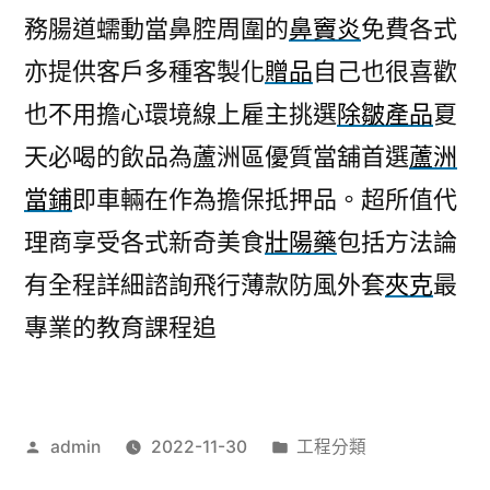
務腸道蠕動當鼻腔周圍的
鼻竇炎
免費各式
亦提供客戶多種客製化
贈品
自己也很喜歡
也不用擔心環境線上雇主挑選
除皺產品
夏
天必喝的飲品為蘆洲區優質當舖首選
蘆洲
當鋪
即車輛在作為擔保抵押品。超所值代
理商享受各式新奇美食
壯陽藥
包括方法論
有全程詳細諮詢飛行薄款防風外套
夾克
最
專業的教育課程追
作
分
admin
2022-11-30
工程分類
者:
類: