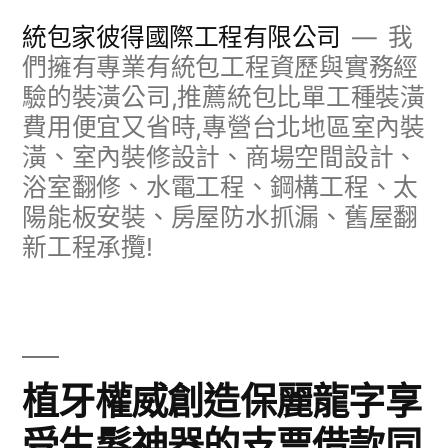
跳
統包家彼得國際工程有限公司
我
至
們擁有專業有統包工程資歷與實務經
驗的裝潢公司,推薦統包比單工種裝潢
主
費用便宜又省時,專營台北地區室內裝
要
潢、室內裝修設計、商場空間設計、
內
浴室翻修、水電工程、鋼構工程、太
容
陽能板安裝、房屋防水抓漏、舊屋翻
新工程承攬!
植牙權威創造保麗龍字享
受生髮神器的支票借款同