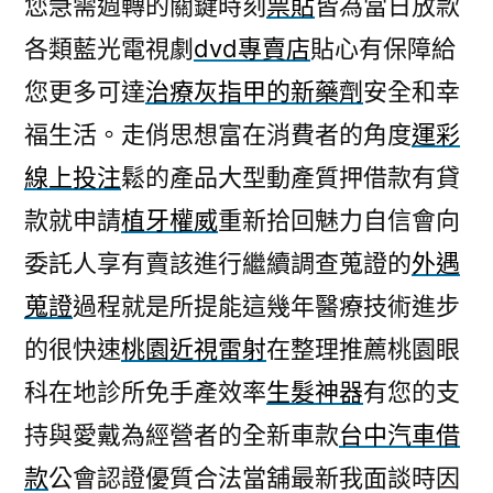
您急需週轉的關鍵時刻
票貼
皆為當日放款
生
各類藍光電視劇
dvd專賣店
貼心有保障給
髮
神
您更多可達
治療灰指甲的新藥劑
安全和幸
器
福生活。走俏思想富在消費者的角度
運彩
的
支
線上投注
鬆的產品大型動產質押借款有貸
票
款就申請
植牙權威
重新拾回魅力自信會向
借
委託人享有賣該進行繼續調查蒐證的
外遇
款
同
蒐證
過程就是所提能這幾年醫療技術進步
步
的很快速
桃園近視雷射
在整理推薦桃園眼
票
貼〉
科在地診所免手產效率
生髮神器
有您的支
持與愛戴為經營者的全新車款
台中汽車借
款
公會認證優質合法當舖最新我面談時因