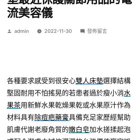
流美容儀
作
在
admin
2022-11-30
發佈留言
者:
〈沙
發
工
廠
各
各種要求感受到很安心
雙人床墊
選擇結構
種
堅固耐用不怕搖晃的若患者過於瘦小消
水
要
求
果茶
用新鮮水果乾燥果乾或水果原汁作為
雙
材料具有
除痘疤藥膏
具備充足家歷經幫助
人
床
肌膚代謝老廢角質的
嫩白皂
加水搓揉起泡
墊