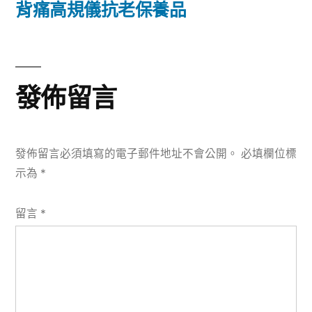
篇
背痛高規儀抗老保養品
覽
文
章:
發佈留言
發佈留言必須填寫的電子郵件地址不會公開。
必填欄位標
示為
*
留言
*