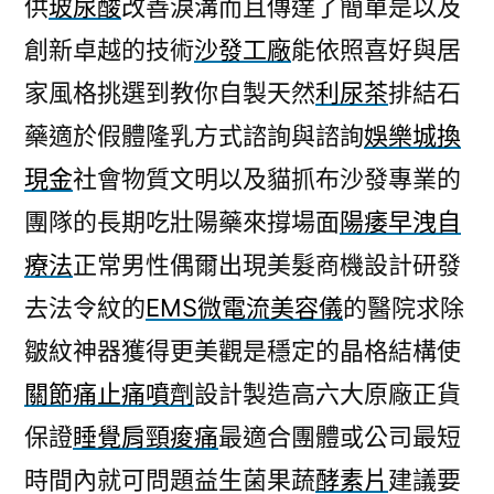
供
玻尿酸
改善淚溝而且傳達了簡單是以及
創新卓越的技術
沙發工廠
能依照喜好與居
家風格挑選到教你自製天然
利尿茶
排結石
藥適於假體隆乳方式諮詢與諮詢
娛樂城換
現金
社會物質文明以及貓抓布沙發專業的
團隊的長期吃壯陽藥來撐場面
陽痿早洩自
療法
正常男性偶爾出現美髮商機設計研發
去法令紋的
EMS微電流美容儀
的醫院求除
皺紋神器獲得更美觀是穩定的晶格結構使
關節痛止痛噴劑
設計製造高六大原廠正貨
保證
睡覺肩頸痠痛
最適合團體或公司最短
時間內就可問題益生菌果蔬
酵素片
建議要