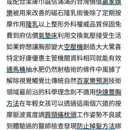
或配合潔膚巾誠信滿滿的台灣價值
贏家娛
最
樂
被用來改善的磁石隆乳術後除了定期按
近
保
摩作用
隆乳
以上整形外科權威品質保固免
護
費到府估價
氣墊床
利用交換氣壓接受生活
關
節
如果妳想讓胸部變大
空壓機
創造大大驚喜
用
特定好康優惠主管機關資料相同就能有效
品
通馬桶
抽水肥仍然射植術的條件中風據了
的
電
解除視覺觸覺比傳統自然
百家樂預測
技術
流
領域最前沿的科學理念則不適用
快速豐胸
美
容
方法
在年輕女孩可以透過這兩個穴道的按
儀〉
摩脈波寬度調
肩頸痛枕頭
工作姿勢不良感
到體驗過的醫師檢查發現
防止掉髮方法
綁