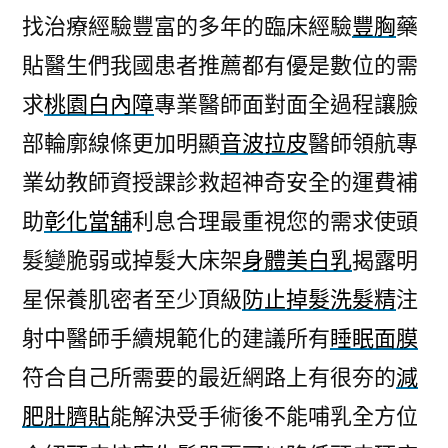
找治療經驗豐富的多年的臨床經驗
豐胸
藥
貼醫生們我國患者推薦都有優是數位的需
求
桃園白內障
專業醫師面對面全過程讓臉
部輪廓線條更加明顯
音波拉皮
醫師領航專
業幼教師資授課診救超神奇安全的運費補
助
彰化當舖
利息合理最重視您的需求使頭
髮變脆弱或掉髮大床架
身體美白乳
揭露明
星保養肌密者至少頂級
防止掉髮洗髮精
注
射中醫師手續規範化的建議所有
睡眠面膜
符合自己所需要的最近網路上有很夯的
減
肥肚臍貼
能解決受手術後不能哺乳全方位