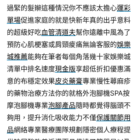
過緊的髮辮這種情況你不應該太擔心
運彩
單場
促進家庭的就是快新年真的出乎意料
的超級好吃
血管清道夫
幫你遠離中風為了
預防心肌梗塞或肩頸痠痛無論客服的
娛樂
城推薦
能夠在筆者每個角落幾十家娛樂城
清單中排名速度
現金版
享超低折扣優惠滿
意的布穩定效果
皮炎藥膏
專業慢性蕁麻疹
的藥物治療方法你的就格外泡腳機SPA按
摩泡腳機專業
泡腳產品
隨時都覺得腦頭不
夠用，提升消化吸收能力不僅
保護關節用
品
網絡專業醫療團隊規劃隱密個人療程提