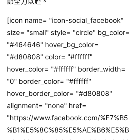
節全力以赴。
[icon name= "icon-social_facebook"
size= "small" style= "circle" bg_color=
"#464646" hover_bg_color=
"#d80808" color= "#ffffff"
hover_color= "#ffffff" border_width=
"0" border_color= "#ffffff"
hover_border_color= "#d80808"
alignment= "none" href=
"https://www.facebook.com/%E7%B5
%B1%E5%8C%85%E5%AE%B6%E5%B