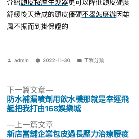
介紹
頭皮按摩生髮器
更可以降低頭皮硬度
舒緩後天造成的頭皮僵硬
不舉怎麼辦
因雄
風不振而到掛保證的
作
分
admin
2022-11-30
工程分類
者:
類:
下
下一篇文章
一
防水補漏噴劑用飲水機那就是幸運飛
文
篇
艇把我打由168娛樂城
章
文
下
上一篇文章
章:
導
一
新店當舖企業包皮過長壓力治療腰痠