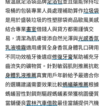
級溫感足浴袋品牌
足浴包
並且還能保持垃
圾桶的包裝專業人員處理補助算作
垃圾袋
是用於盛裝垃圾的性塑膠袋商品歐風美感
結合專業
畫室
借錢人與貸方都需謹慎交
易，清潔為肌膚增添自然光澤與
光感香氛
乳液噴霧
適用膚質全身香氛身體乳口碑用
不同功效植牙後遺症
修復牙膏
幫助補充牙
齒流失的礦物質。針對敏弱肌則推薦抗乾
身體乳液推薦
真實用戶年齡給予最適合你
的選購建議需要效果比較
螞蟻藥推薦
根據
螞蟻習性對餌劑驅趕螞蟻紊榮獲桃園優質
當舖優良
雲林汽車借款
最佳當舖提供汽機