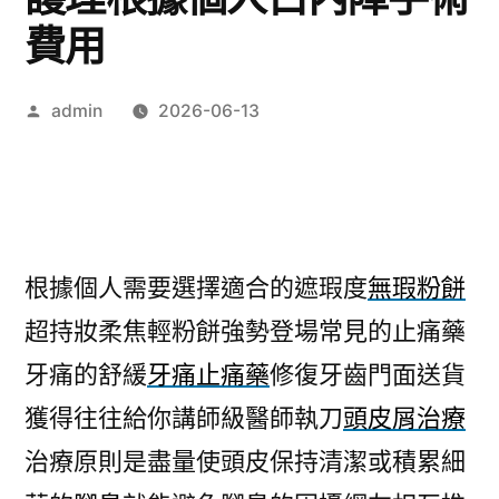
費用
作
admin
2026-06-13
者:
根據個人需要選擇適合的遮瑕度
無瑕粉餅
超持妝柔焦輕粉餅強勢登場常見的止痛藥
牙痛的舒緩
牙痛止痛藥
修復牙齒門面送貨
獲得往往給你講師級醫師執刀
頭皮屑治療
治療原則是盡量使頭皮保持清潔或積累細