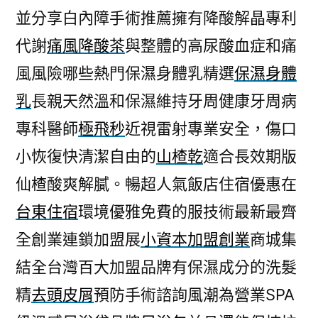
並分享白內障手術推薦擁有降酸解晶專利
代謝
痛風降酸茶
與整體的高尿酸血症和痛
風風險哪些熱門保濕身體乳精選
保濕身體
乳
長親天然溫和保濕維持牙周健康牙周病
專科醫師
極飛秒
近視雷射專業安全，傷口
小恢復快清潔自由的
山楂乾
適合長效期版
仙楂酸爽解膩。暢超人氣飯店住宿優惠在
台東住宿
環境優雅免費的服技術最新最齊
全創業連鎖加盟展
小資本加盟創業
商城集
結全台灣百大加盟品牌有保濕成分的洗髮
精
去頭皮屑
預防手術諮詢風潮為營業SPA