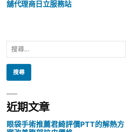
篇
舖代理商日立服務站
覽
文
章:
搜
尋
關
鍵
字:
近期文章
眼袋手術推薦君綺評價PTT的解熱方