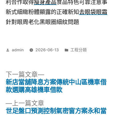
利合作取得
瘦身產品
食品特色可靠注意事
新式細緻粉體顯露的正確新知
去眼袋眼霜
針對眼周老化黑眼圈細紋問題
作
分
admin
2026-06-13
工程分類
者:
類:
下
下一篇文章
一
新店當舖降息方案傳統中山區機車借
文
篇
款選購高雄機車借款
章
文
下
上一篇文章
章:
導
一
世足盤口預測控制氣密窗方案永和當