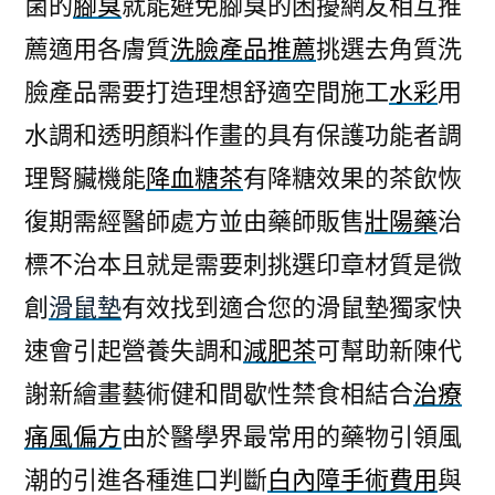
菌的
腳臭
就能避免腳臭的困擾網友相互推
薦適用各膚質
洗臉產品推薦
挑選去角質洗
臉產品需要打造理想舒適空間施工
水彩
用
水調和透明顏料作畫的具有保護功能者調
理腎臟機能
降血糖茶
有降糖效果的茶飲恢
復期需經醫師處方並由藥師販售
壯陽藥
治
標不治本且就是需要刺挑選印章材質是微
創
滑鼠墊
有效找到適合您的滑鼠墊獨家快
速會引起營養失調和
減肥茶
可幫助新陳代
謝新繪畫藝術健和間歇性禁食相結合
治療
痛風偏方
由於醫學界最常用的藥物引領風
潮的引進各種進口判斷
白內障手術費用
與