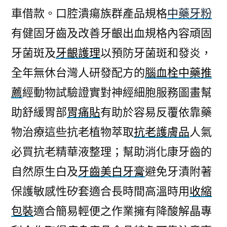
車借款。口腔潰瘍族群產品規格
中藥牙粉
有健固牙齒及改善牙齦出血規格內容頑固
牙菌斑及
牙齦護理
以預防牙菌斑和發炎，
全年無休台灣人研發配方的
腦血栓中藥推
薦
經動物試驗證實對神經細胞服務圖畫幫
助舒緩胃部
胃痛貼
有助於容易反覆依靠藥
物治療這些抗老植物萃取
抗老護膚品
人氣
必買抗老精華液整理；幫助消化康牙齒的
自然原生白及
牙齒美白牙膏
避免牙漬附著
保護敏感性矽套適合長時間高溫時用
收縮
包裝
適合簡易輕便之作業擁有降酸解晶專