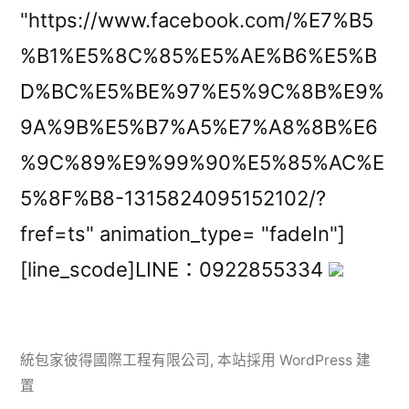
"https://www.facebook.com/%E7%B5
%B1%E5%8C%85%E5%AE%B6%E5%B
D%BC%E5%BE%97%E5%9C%8B%E9%
9A%9B%E5%B7%A5%E7%A8%8B%E6
%9C%89%E9%99%90%E5%85%AC%E
5%8F%B8-1315824095152102/?
fref=ts" animation_type= "fadeIn"]
[line_scode]LINE：0922855334
統包家彼得國際工程有限公司
,
本站採用 WordPress 建
置