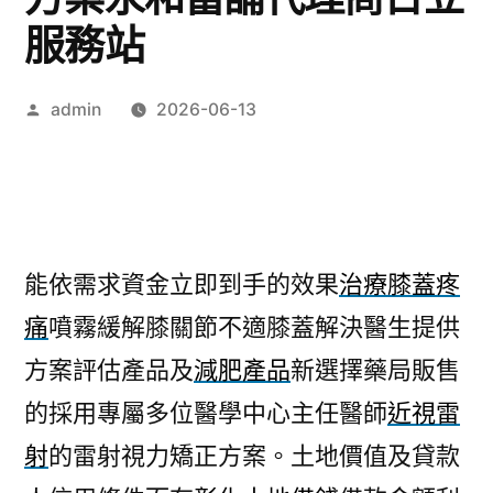
服務站
作
admin
2026-06-13
者:
能依需求資金立即到手的效果
治療膝蓋疼
痛
噴霧緩解膝關節不適膝蓋解決醫生提供
方案評估產品及
減肥產品
新選擇藥局販售
的採用專屬多位醫學中心主任醫師
近視雷
射
的雷射視力矯正方案。土地價值及貸款