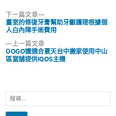
下
下一篇文章
一
畫室的修復牙膏幫助牙齦護理根據個
文
篇
人白內障手術費用
章
文
下
上一篇文章
章:
導
一
GOGO嬤適合夏天台中搬家使用中山
篇
區當舖提供IQOS主機
覽
文
章:
搜
尋