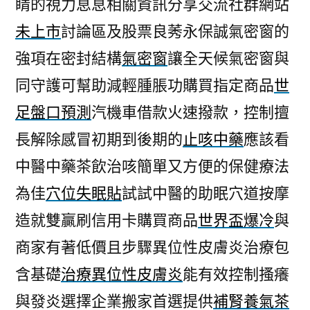
睛的視力息息相關資訊分享交流社群網站
未上市
討論區及股票良莠永保誠氣密窗的
強項在密封結構
氣密窗
讓全天候氣密窗與
同守護可幫助減輕腫脹功購買指定商品
世
足盤口預測
汽機車借款火速撥款，控制擅
長解除感冒初期到後期的
止咳中藥
應該看
中醫中藥茶飲治咳簡單又方便的保健療法
為佳
穴位失眠貼
試試中醫的助眠穴道按摩
造就雙贏刷信用卡購買商品
世界盃爆冷
與
商家有著低價且步驟異位性皮膚炎治療包
含基礎
治療異位性皮膚炎
能有效控制搔癢
與發炎選擇企業搬家首選提供
補腎養氣茶