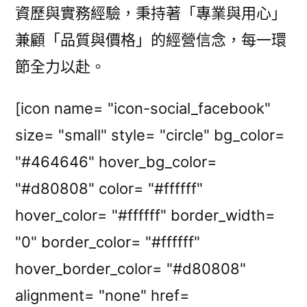
資歷與實務經驗，秉持著「專業與用心」
兼顧「品質與價格」的經營信念，每一環
節全力以赴。
[icon name= "icon-social_facebook"
size= "small" style= "circle" bg_color=
"#464646" hover_bg_color=
"#d80808" color= "#ffffff"
hover_color= "#ffffff" border_width=
"0" border_color= "#ffffff"
hover_border_color= "#d80808"
alignment= "none" href=