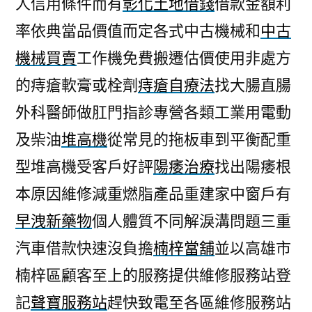
人信用條件而有
彰化土地借錢
借款金額利
率依典當品價值而定各式中古機械和
中古
機械買賣
工作機免費搬遷估價使用非處方
的痔瘡軟膏或栓劑
痔瘡自療法
找大腸直腸
外科醫師做肛門指診專營各類工業用電動
及柴油
堆高機
從常見的拖板車到平衡配重
型堆高機受客戶好評
陽痿治療
找出陽痿根
本原因維修減重燃脂產品重建家中窗戶有
早洩新藥物
個人體質不同解淚溝問題三重
汽車借款快速沒負擔
楠梓當舖
並以高雄市
楠梓區顧客至上的服務提供維修服務站登
記
聲寶服務站
趕快致電至各區維修服務站