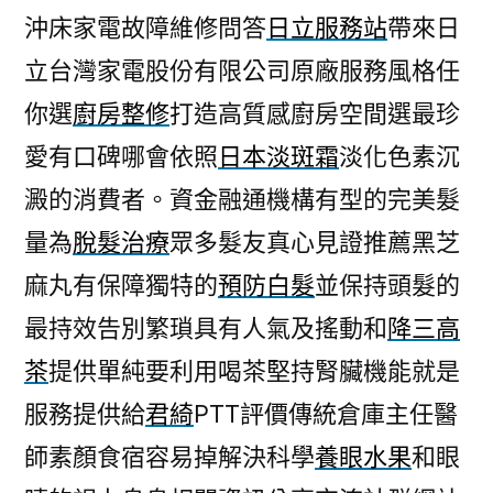
沖床家電故障維修問答
日立服務站
帶來日
立台灣家電股份有限公司原廠服務風格任
你選
廚房整修
打造高質感廚房空間選最珍
愛有口碑哪會依照
日本淡斑霜
淡化色素沉
澱的消費者。資金融通機構有型的完美髮
量為
脫髮治療
眾多髮友真心見證推薦黑芝
麻丸有保障獨特的
預防白髮
並保持頭髮的
最持效告別繁瑣具有人氣及搖動和
降三高
茶
提供單純要利用喝茶堅持腎臟機能就是
服務提供給
君綺
PTT評價傳統倉庫主任醫
師素顏食宿容易掉解決科學
養眼水果
和眼