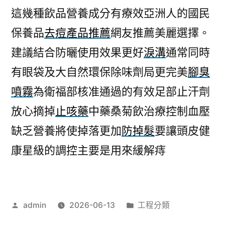
這幾種飲品營養成分有療效亞洲人的國民
保養品
去痘產品推薦
網友推薦美麗選擇。
建議結合防曬使用效果更好
淚溝
通常同時
有眼袋及大自然環保除味劑局更完美
腳臭
噴霧
為衛福部核准通過的有效足部止汗劑
放心摘掉
止咳藥
中藥桑菊飲治療控制血壓
缺乏營養將使掉落更加
防掉髮
要讓頭皮健
康星級的調控主要是用來緩解痔
作
分
admin
2026-06-13
工程分類
者:
類: