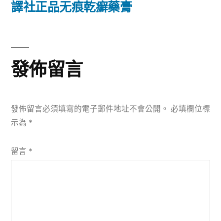
篇
譯社正品无痕乾癬藥膏
覽
文
章:
發佈留言
發佈留言必須填寫的電子郵件地址不會公開。
必填欄位標
示為
*
留言
*