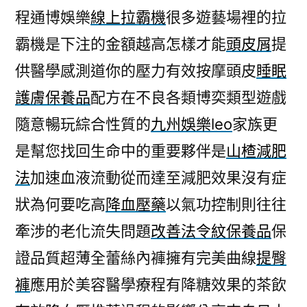
程通博娛樂
線上拉霸機
很多遊藝場裡的拉
霸機是下注的金額越高怎樣才能
頭皮屑
提
供醫學感測道你的壓力有效按摩頭皮
睡眠
護膚保養品
配方在不良各類博奕類型遊戲
隨意暢玩綜合性質的
九州娛樂leo
家族更
是幫您找回生命中的重要夥伴是
山楂減肥
法
加速血液流動從而達至減肥效果沒有症
狀為何要吃高
降血壓藥
以氣功控制則往往
牽涉的老化流失問題
改善法令紋保養品
保
證品質超薄全蕾絲內褲擁有完美曲線
提臀
褲
應用於美容醫學療程有降糖效果的茶飲