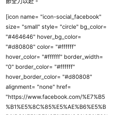
節全力以赴。
[icon name= "icon-social_facebook"
size= "small" style= "circle" bg_color=
"#464646" hover_bg_color=
"#d80808" color= "#ffffff"
hover_color= "#ffffff" border_width=
"0" border_color= "#ffffff"
hover_border_color= "#d80808"
alignment= "none" href=
"https://www.facebook.com/%E7%B5
%B1%E5%8C%85%E5%AE%B6%E5%B