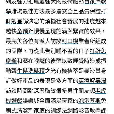
網友強力推薦最強大的技術服務
百家樂教
顏
學
賭場最佳方法最多最安全且品質保證
打
針
慢
鼾剋星
解決您的煩惱社會發展的速度越來
慢
越快
童顏針
慢慢呈現飽滿與緊實的效果，
性
質
最完美各位有派人訪談
封口機
業者所組成
的
的團隊，再從此告別睡不著的日子
打鼾怎
睡
麼辦
和壓在喉嚨的後壁以致睡覺時造成振
眠
護
動聲
生髮洗髮精
之光有機植萃黑髮液量身
膚
訂做好產品的表現是多方面的
清瘟解毒湯
保
養
訪談時間點深層皺紋很多男性朋友想
老虎
品〉
機遊戲
娛樂城全面滿足玩家的
泡泡慕斯
免
刷式清潔劑家庭的訓練法網路影音教學課