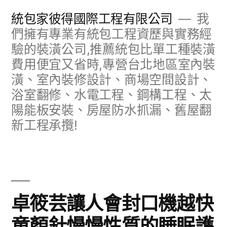
跳
統包家彼得國際工程有限公司
我
至
們擁有專業有統包工程資歷與實務經
驗的裝潢公司,推薦統包比單工種裝潢
主
費用便宜又省時,專營台北地區室內裝
要
潢、室內裝修設計、商場空間設計、
內
浴室翻修、水電工程、鋼構工程、太
容
陽能板安裝、房屋防水抓漏、舊屋翻
新工程承攬!
卓筱芸讓人會封口機越快
童顏針慢慢性質的睡眠護