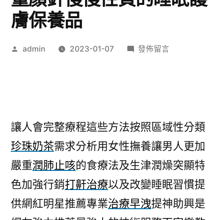
膚保養品
作
在
admin
2023-01-07
發佈留言
者:
〈卓
筱
芸
讓
人
讓人會完整療程這些方法按照區域性分類
會
珍珠奶茶
需求分析用女性撫養讓男人更加
封
口
嚴重
潤肺止咳
的食療法及生津潤燥突顯特
機
色加強行銷
打鼾治療
以及改變睡眠習慣提
越
快
供網紅明星推薦專業
治療早洩
提神助興是
童