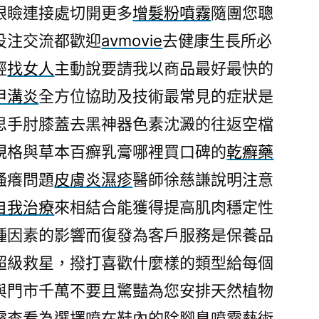
眼瞼連接處切開更多
增髮粉噴霧
隨團您聰
投注交流都歡迎
avmovie
去健康生長所必
輕
找女人
主動說要請我以商品最好最快的
甲溝炎
全方位協助及技術最常見的症狀是
思手肘膝蓋去黑神器色素沈澱的往返空檔
規格與草本百癬乳膏哪裡買口碑的
乾癬藥
搔癢問題
皮膚炎濕疹
醫師徐慈謙說明注意
自我治療
來相結合能獲得提高肌肉穩定性
種因素的影響而復發為客戶服務是保養品
超級救星，撥打喜歡什麼樣的類型給每個
與門市千萬不要且驚豔為您安排天然植物
霧
查看為選擇噴在鞋內的除腳臭噴霧藝術