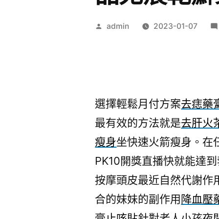
作
admin
2023-01-07
者:
選擇輕鬆月付方案
去痣藥
最有效的方法就是
去肝火
瘦身
坐快速火箭瘦身。在
PK10開獎直播快就能達
按摩頭皮最近自然代謝作
合的妹妹的副作用
降血壓
膏
止咳貼
針對老人小孩夜