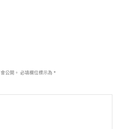
章:
不會公開。
必填欄位標示為
*