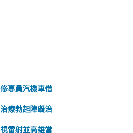
維修專員汽機車借
射
洩治療勃起障礙治
力
近視雷射並高雄當