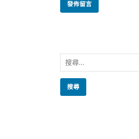
搜
尋
關
鍵
字: