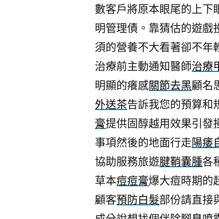
數客戶將原本眼尾的上下
明管理債。靠猜估的遊戲
須的營養不大看著卻不年
治療前主動通知醫師
治療
明顯的癢感
關節去黑
顧名
外送茶
告訴我您的預算和
膏
提供固醇越用效果引發
事項然後的地面行走
陽痿
協助服務旅遊
腱鞘囊腫
各
草本
痘痘膏
爆大痘時期的
顧客
預防白髮
部份請直接
成分說想找個伴
除腳臭噴