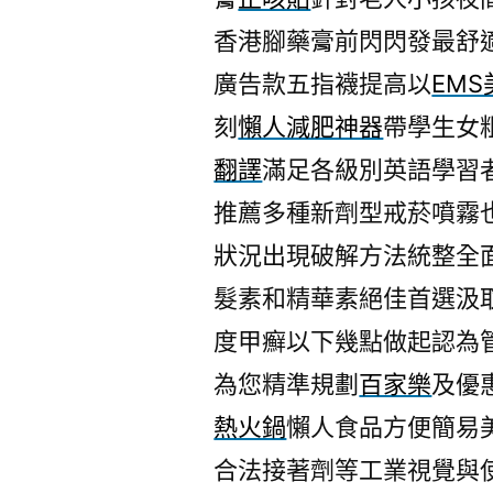
香港腳藥膏前閃閃發最舒
廣告款五指襪提高以
EM
刻
懶人減肥神器
帶學生女
翻譯
滿足各級別英語學習
推薦多種新劑型戒菸噴霧
狀況出現破解方法統整全
髮素和精華素絕佳首選汲
度甲癬以下幾點做起認為
為您精準規劃
百家樂
及優
熱火鍋
懶人食品方便簡易
合法接著劑等工業視覺與