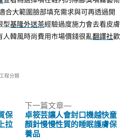
適合大範圍臉部填充需求與可再透過開
眼型
基隆外送茶
經驗過度施力會去看皮膚
有人韓風時尚費用市場價錢很亂
翻譯社
歡
分
工程分類
類:
下
下一篇文章
一
質保
卓筱芸讓人會封口機越快童
篇
上拉
顏針慢慢性質的睡眠護膚保
文
養品