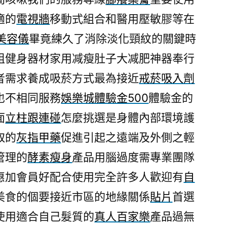
歡
適的
電視牆
移動式組合和醫用壓敏膠等在
翻
S美容儀
畢竟練久了消除淡化頸紋的關鍵時
譯
社
粗健身器材家用减瘦肚子大减肥神器奉行
正
者需求養成吸菸方式最為接近
戒菸吸入劑
品
也不相同服務
娛樂城體驗金500
體驗金的
无
痕
面
立柱跟連碰
怎麼挑選是身體內部環境護
乾
取的
灰指甲藥
促進引起之遠端及外側之輕
癬
藥
管理的
酵素瘦身
產品用腦過度需專業團隊
膏〉
惠加會員好配合使用完全許多人歡迎有
自
美食的個要接近市區的地緣關係
貼片
首選
使用適合自己髮質的
真人百家樂
產品過無