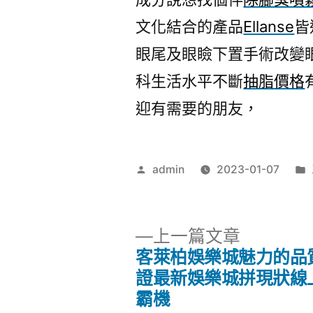
文化結合的產品
Ellanse
皆
眼尾及眼瞼下置手術改變
科生活水平不斷
抽脂價格
迎有需要的朋友，
作
admin
2023-01-07
者:
下
上一篇文章
一
客萊柏娛樂城魅力的品
文
篇
證最新娛樂城拼現狀線
文
霸機