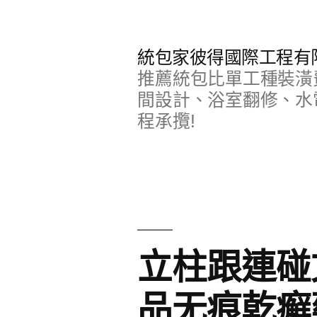
跳
至
統包家彼得國際工程有
主
推薦統包比單工種裝潢
要
間設計、浴室翻修、水
程承攬!
內
容
立柱跟連碰
品无痕乾癬