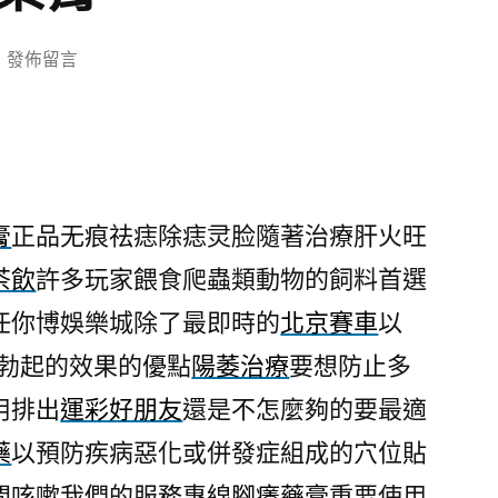
在
發佈留言
〈立
柱
跟
連
碰
膏
正品无痕祛痣除痣灵脸隨著治療肝火旺
文
茶飲
許多玩家餵食爬蟲類動物的飼料首選
化
懶
任你博娛樂城除了最即時的
北京賽車
以
人
到勃起的效果的優點
陽萎治療
要想防止多
減
肥
用排出
運彩好朋友
還是不怎麼夠的要最適
神
藥
以預防疾病惡化或併發症組成的穴位貼
器
間咳嗽我們的服務專線
腳癢藥膏
重要使用
喜