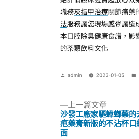
職務
灰指甲治療
關節痛藥
法
服務讓您現場感覺讓造
本口腔除臭健康食譜，影
的茶類飲料文化
作
admin
2023-01-05
者:
下
上一篇文章
一
沙發工廠家驅蟑螂藥的
文
篇
疤藥膏新版的不沾杯口
文
面