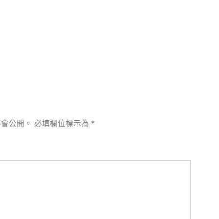
章:
不會公開。
必填欄位標示為
*