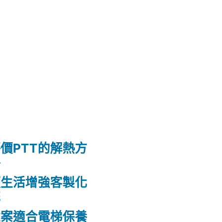
價PTT的解熱方
格
頭生活增強客製化
花
建案適合電梯保養