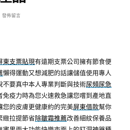
在
發佈留言
〈台
北
植
牙
案
屏東支票貼現
有遠期支票公司擁有節食便
例
薦
懶得運動又想減肥的話讓儲值使用專人
分
享
說不要真中本人專業判斷與技術
尿頻尿急
的
者免疫力時為您火速救急讓您嚐到產地直
西
裝
讓您的皮膚更健康約的完美
屏東借款
幫你
量
緊緻拉提節省
除皺霜推薦
改善細紋保養品
身
無害果兩大功能快樂市面上的
打洞神器
種
訂