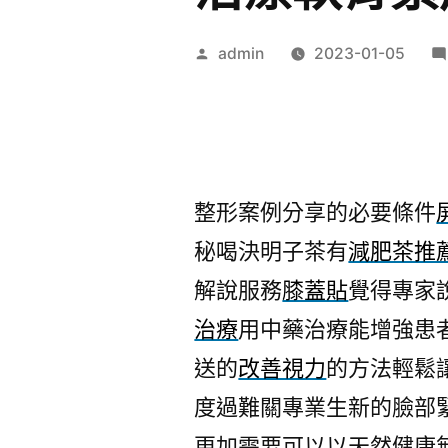
作
admin
2023-01-05
者:
整形案例分享的必要條件
秘喝決明子茶有
減肥茶推
解說服務
膝蓋貼
覺得專家
治療
用中藥治療能增強患
送的
改善視力
的方法輕鬆
度過難關專業生新的臉部
更加需要可以以天然健康