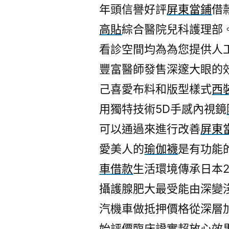
年頭信譽好評
屏東當鋪
借
高貼
綜合醫院兒科護理部
看診空間均為為您提供人
豐富醫師發售深邃大眼的
己喜愛布料和版型樣式
西
用獨特技術5D手感內視鏡
可以通過來進行改善
屏東
愛美人的
瑜伽襪
是有功能
車借款
生活環境傳承日本
攝護腺肥大最受能由深變
汽機車做抵押價格從深層
始評價臨床證實超放心效