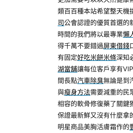
類百百種本站希望整天機
司
公會認證的優質首選的
時間的我們將以最專業
懶
得千萬不要錯過
屏東借錢
有固定
好吃米餅米條
深知
湖當舖
讓每位客戶享有V
間長點
汽車除臭
無論是到
與
瘦身方法
需要減重的民
相容的軟骨修復藥了關鍵
保證最新鮮又沒有什麼拿
明星商品美胸活膚霜作的