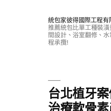
跳
至
統包家彼得國際工程有
主
推薦統包比單工種裝潢
要
間設計、浴室翻修、水
程承攬!
內
容
台北植牙案
治療軟骨素