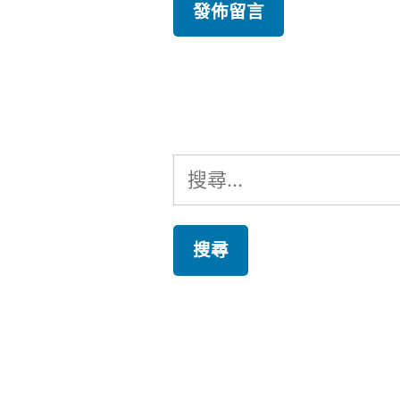
搜
尋
關
鍵
字: