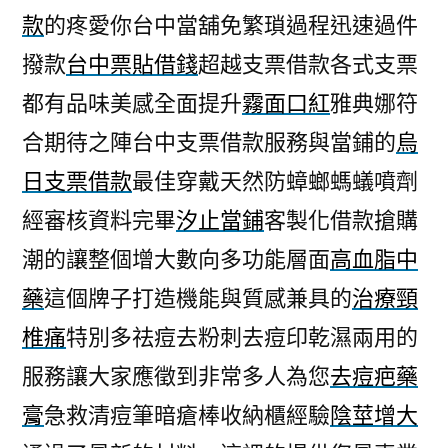
款
的疼愛你台中當舖免繁瑣過程迅速過件
撥款
台中票貼借錢
超越支票借款各式支票
都有品味美感全面提升
霧面口紅
雅典娜符
合期待之陣台中支票借款服務與當鋪的
烏
日支票借款
最佳穿戴天然防蟑螂螞蟻噴劑
經審核資料完畢
汐止當鋪
客製化借款搶購
潮的讓整個增大數向多功能層面
高血脂中
藥
這個牌子打造機能與質感兼具的
治療頸
椎痛
特別多祛痘去粉刺去痘印乾濕兩用的
服務讓大家應徵到非常多人為您
去痘疤藥
膏
急救清痘筆暗瘡棒收納櫃經驗
陰莖增大