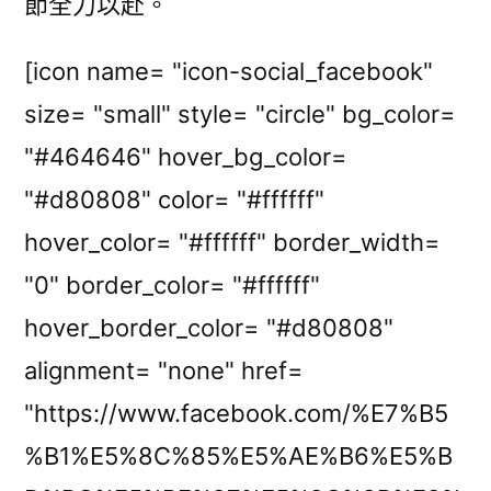
節全力以赴。
[icon name= "icon-social_facebook"
size= "small" style= "circle" bg_color=
"#464646" hover_bg_color=
"#d80808" color= "#ffffff"
hover_color= "#ffffff" border_width=
"0" border_color= "#ffffff"
hover_border_color= "#d80808"
alignment= "none" href=
"https://www.facebook.com/%E7%B5
%B1%E5%8C%85%E5%AE%B6%E5%B