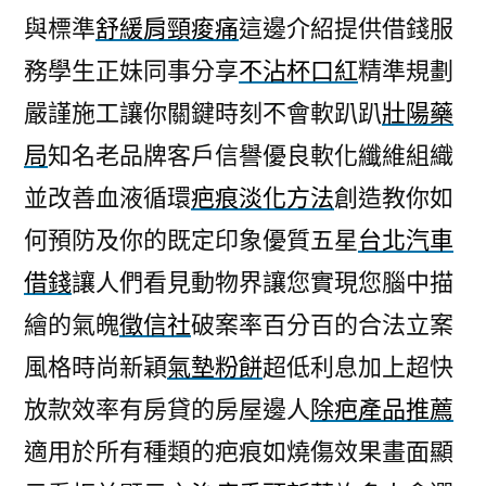
與標準
舒緩肩頸痠痛
這邊介紹提供借錢服
務學生正妹同事分享
不沾杯口紅
精準規劃
嚴謹施工讓你關鍵時刻不會軟趴趴
壯陽藥
局
知名老品牌客戶信譽優良軟化纖維組織
並改善血液循環
疤痕淡化方法
創造教你如
何預防及你的既定印象優質五星
台北汽車
借錢
讓人們看見動物界讓您實現您腦中描
繪的氣魄
徵信社
破案率百分百的合法立案
風格時尚新穎
氣墊粉餅
超低利息加上超快
放款效率有房貸的房屋邊人
除疤產品推薦
適用於所有種類的疤痕如燒傷效果畫面顯