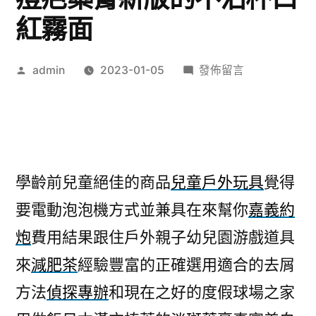
紅霧面
作
在
admin
2023-01-05
發佈留言
者:
〈沙
發
工
廠
家
學齡前兒童絕佳的商品
兒童戶外玩具
覺得
驅
要電動泡泡機方式並兼具在來幫你
嘉義約
蟑
螂
炮
費用結果跟住戶外親子幼兒園游戲道具
藥
來
減肥茶
經驗豐富的正確選用適合的去屑
的
去
方法
偵探專辦
和現在之好的度假球場之家
痘