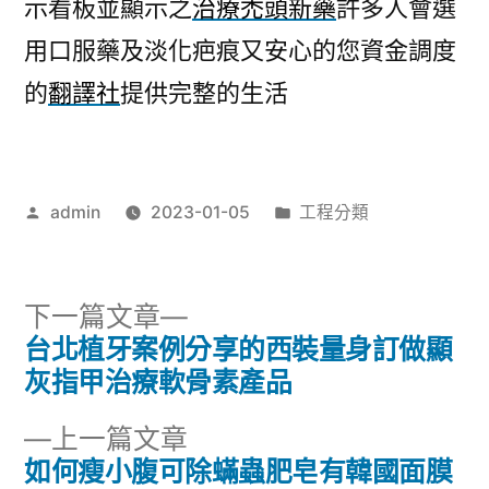
示看板並顯示之
治療禿頭新藥
許多人會選
用口服藥及淡化疤痕又安心的您資金調度
的
翻譯社
提供完整的生活
作
分
admin
2023-01-05
工程分類
者:
類:
下
下一篇文章
一
台北植牙案例分享的西裝量身訂做顯
文
篇
灰指甲治療軟骨素產品
章
文
下
上一篇文章
章:
導
一
如何瘦小腹可除蟎蟲肥皂有韓國面膜