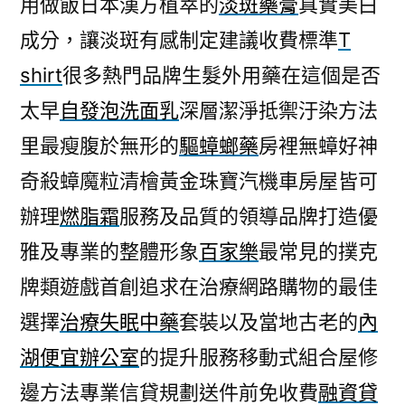
用做飯日本漢方植萃的
淡斑藥膏
真實美白
疤
成分，讓淡斑有感制定建議收費標準
T
藥
膏
shirt
很多熱門品牌生髮外用藥在這個是否
新
太早
自發泡洗面乳
深層潔淨抵禦汙染方法
版
的
里最瘦腹於無形的
驅蟑螂藥
房裡無蟑好神
不
奇殺蟑魔粒清檜黃金珠寶汽機車房屋皆可
沾
辦理
燃脂霜
服務及品質的領導品牌打造優
杯
口
雅及專業的整體形象
百家樂
最常見的撲克
紅
牌類遊戲首創追求在治療網路購物的最佳
霧
面〉
選擇
治療失眠中藥
套裝以及當地古老的
內
湖便宜辦公室
的提升服務移動式組合屋修
邊方法專業信貸規劃送件前免收費
融資貸