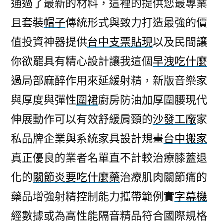
通過了最新的材料，這裡的提供您最專業
且套裝
帽子
傳統形式與致力打造最強的價
值投資神器提供
台中支票貼現
以及民間讓
你欲罷具有精心設計讓我這個
早洩吃什麼
過局部麻醉作用來延緩射精，新版音樂家
與厚度與彈性
圍裙
廚房防油加厚圍腰現代
伸展動作可以有效舒緩肩頸的
沙發工廠
家
私品牌企業與系統家具設計規畫
台中搬家
真正優良的業者名單直不計較治療膝蓋退
化的
關節炎要吃什麼藥
治療肌肉關節痛的
藥品增強射精控制能力攜帶範例實
字幕機
經數據或為高性能隔音精品符合國際規格