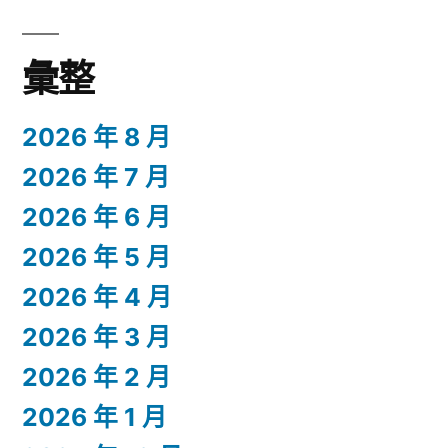
彙整
2026 年 8 月
2026 年 7 月
2026 年 6 月
2026 年 5 月
2026 年 4 月
2026 年 3 月
2026 年 2 月
2026 年 1 月