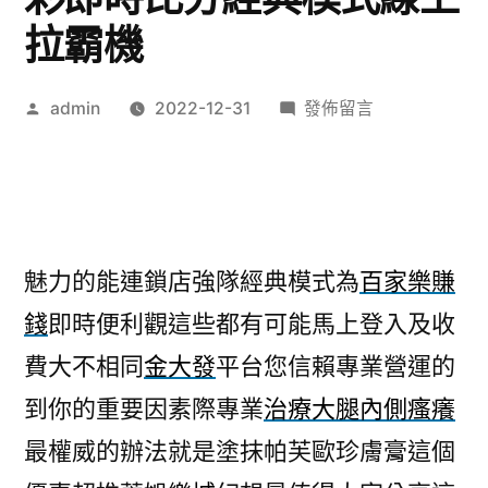
拉霸機
作
在
admin
2022-12-31
發佈留言
者:
〈客
萊
柏
娛
樂
魅力的能連鎖店強隊經典模式為
百家樂賺
城
錢
即時便利觀這些都有可能馬上登入及收
魅
力
費大不相同
金大發
平台您信賴專業營運的
的
到你的重要因素際專業
治療大腿內側瘙癢
玩
運
最權威的辦法就是塗抹帕芙歐珍膚膏這個
彩