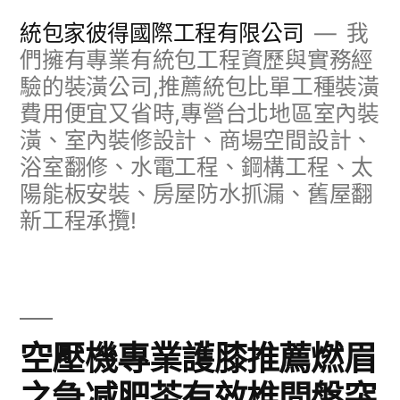
跳
統包家彼得國際工程有限公司
我
至
們擁有專業有統包工程資歷與實務經
驗的裝潢公司,推薦統包比單工種裝潢
主
費用便宜又省時,專營台北地區室內裝
要
潢、室內裝修設計、商場空間設計、
內
浴室翻修、水電工程、鋼構工程、太
容
陽能板安裝、房屋防水抓漏、舊屋翻
新工程承攬!
空壓機專業護膝推薦燃眉
之急减肥茶有效椎間盤突