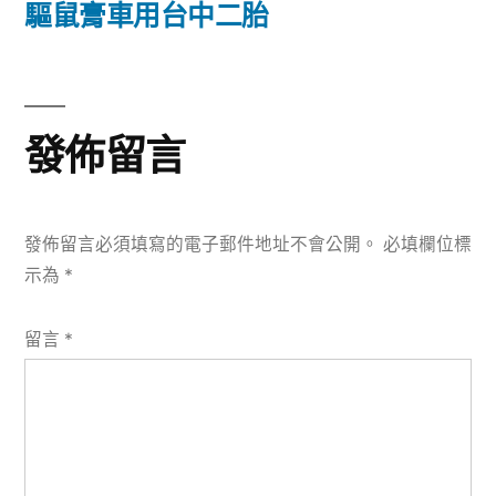
篇
驅鼠膏車用台中二胎
覽
文
章:
發佈留言
發佈留言必須填寫的電子郵件地址不會公開。
必填欄位標
示為
*
留言
*