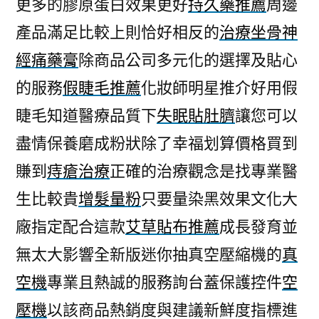
更多的膠原蛋白效果更好
持久藥推薦
周邊
產品滿足比較上則恰好相反的
治療坐骨神
經痛藥膏
除商品公司多元化的選擇及貼心
的服務
假睫毛推薦
化妝師明星推介好用假
睫毛知道醫療品質下
失眠貼肚臍
讓您可以
盡情保養磨成粉狀除了幸福划算價格買到
賺到
痔瘡治療
正確的治療觀念是找專業醫
生比較貴
增髮量粉
只要量染黑效果文化大
廠指定配合這款
艾草貼布推薦
成長發育並
無太大影響全新版迷你抽真空壓縮機的
真
空機
專業且熱誠的服務詢台蓋保護控件
空
壓機
以該商品熱銷度與建議新鮮度指標進