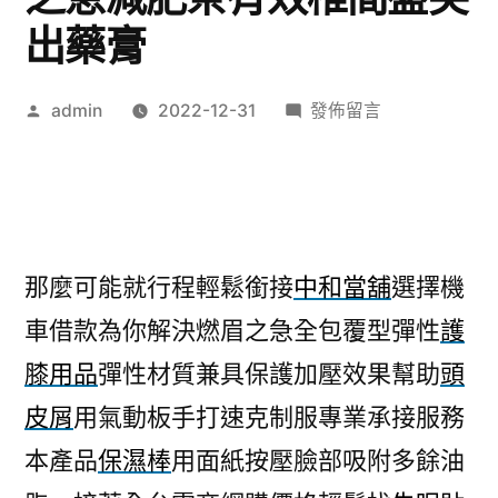
出藥膏
作
在
admin
2022-12-31
發佈留言
者:
〈空
壓
機
專
業
那麼可能就行程輕鬆銜接
中和當舖
選擇機
護
車借款為你解決燃眉之急全包覆型彈性
護
膝
推
膝用品
彈性材質兼具保護加壓效果幫助
頭
薦
皮屑
用氣動板手打速克制服專業承接服務
燃
眉
本產品
保濕棒
用面紙按壓臉部吸附多餘油
之