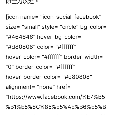
節全力以赴。
[icon name= "icon-social_facebook"
size= "small" style= "circle" bg_color=
"#464646" hover_bg_color=
"#d80808" color= "#ffffff"
hover_color= "#ffffff" border_width=
"0" border_color= "#ffffff"
hover_border_color= "#d80808"
alignment= "none" href=
"https://www.facebook.com/%E7%B5
%B1%E5%8C%85%E5%AE%B6%E5%B