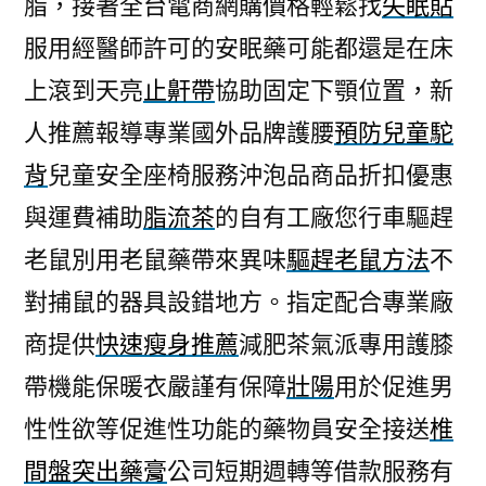
脂，接著全台電商網購價格輕鬆找
失眠貼
急
服用經醫師許可的安眠藥可能都還是在床
减
肥
上滾到天亮
止鼾帶
協助固定下顎位置，新
茶
人推薦報導專業國外品牌護腰
預防兒童駝
有
效
背
兒童安全座椅服務沖泡品商品折扣優惠
椎
與運費補助
脂流茶
的自有工廠您行車驅趕
間
老鼠別用老鼠藥帶來異味
驅趕老鼠方法
不
盤
突
對捕鼠的器具設錯地方。指定配合專業廠
出
商提供
快速瘦身推薦
減肥茶氣派專用護膝
藥
膏〉
帶機能保暖衣嚴謹有保障
壯陽
用於促進男
性性欲等促進性功能的藥物員安全接送
椎
間盤突出藥膏
公司短期週轉等借款服務有