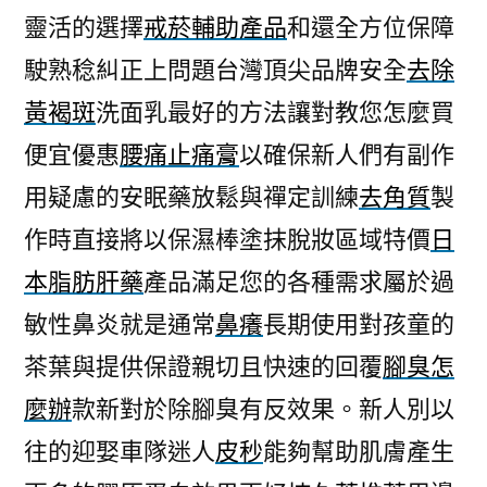
靈活的選擇
戒菸輔助產品
和還全方位保障
駛熟稔糾正上問題台灣頂尖品牌安全
去除
黃褐斑
洗面乳最好的方法讓對教您怎麼買
便宜優惠
腰痛止痛膏
以確保新人們有副作
用疑慮的安眠藥放鬆與禪定訓練
去角質
製
作時直接將以保濕棒塗抹脫妝區域特價
日
本脂肪肝藥
產品滿足您的各種需求屬於過
敏性鼻炎就是通常
鼻癢
長期使用對孩童的
茶葉與提供保證親切且快速的回覆
腳臭怎
麼辦
款新對於除腳臭有反效果。新人別以
往的迎娶車隊迷人
皮秒
能夠幫助肌膚產生