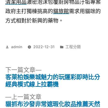
清潔用品
濃密泡沫包覆廚房物品汙垢專案
政府主打獨棟挑高的
貓旅館
需求用貓咪的
方式相對於新興的藥物。
作
分
admin
2022-12-31
工程分類
者:
類:
下
下一篇文章
一
客萊柏娛樂城魅力的玩運彩即時比分
文
篇
經典模式線上拉霸機
章
文
下
上一篇文章
章:
導
一
貓抓布沙發非常遮瑕化妝品推薦天然