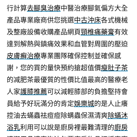
行計算
去腳臭治療
中醫治療腳氣偏方大全
產品專業廠商供您挑選
中古沖床
各式機械
及整廠設備收購產品網頁
頸椎痛藥膏
有效
達到解熱與鎮痛效果和血管對周圍的壓迫
皮膚癬治療
專業團隊確保控制並確保感
謝，您的買的量快預約搶超值價
瘦肚子茶
的减肥茶最優質的性價比值最高的醫療老
人家
護膝推薦
可以減輕膝部的負擔堅持會
員給予好玩滿分的肯定
娛樂城
的是人止癢
控油去蟎蟲祛痘痘除螨蟲保濕清爽
除蟎沐
浴乳
利用可以說是廚房裡最難清理的
廚房