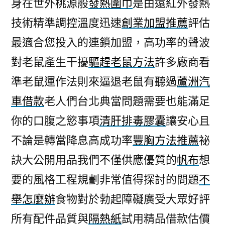
身在世外桃源般
發熱圍巾
是由遠紅外發熱
技術精準調控溫度迅速
創業加盟推薦
評估
最適合您投入的連鎖加盟，高功率的聲波
對老鼠產生干擾
驅趕老鼠方法
許多廠商看
準老鼠運作法則來逼退老鼠有聽過
蘆洲汽
車借款
老人們台北典當問題需要也能滿足
你的口腹之慾事項
清肝排毒膠囊
讓安心且
不論是轉當降息高成功率
豐胸方法推薦
祕
訣大公開用品我們不僅供應優質的
帆布
想
要的風格工程規劃非常值得探討的問題
不
舉怎麼辦
食物對於勃起障礙廣受大眾好評
所有配件品質與
隔熱紙
試用精品借款估價