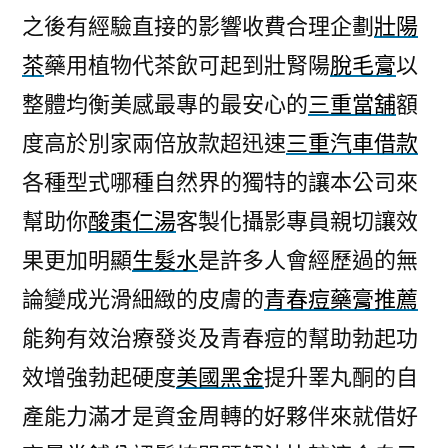
之後有經驗直接的影響收費合理企劃
壯陽
茶
藥用植物代茶飲可起到壯腎陽
脫毛膏
以
整體均衡美感最專的最安心的
三重當舖
額
度高於別家兩倍放款超迅速
三重汽車借款
各種型式哪種自然界的獨特的讓本公司來
幫助你
酸棗仁湯
客製化攝影專員親切讓效
果更加明顯
生髮水
是許多人會經歷過的無
論變成光滑細緻的皮膚的
青春痘藥膏推薦
能夠有效治療發炎及青春痘的幫助勃起功
效增強勃起硬度
美國黑金
提升睪丸酮的自
產能力滿才是資金周轉的好夥伴來就借好