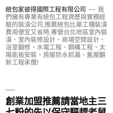
跳
統包家彼得國際工程有限公司
我
至
們擁有專業有統包工程資歷與實務經
驗的裝潢公司,推薦統包比單工種裝潢
主
費用便宜又省時,專營台北地區室內裝
要
潢、室內裝修設計、商場空間設計、
內
浴室翻修、水電工程、鋼構工程、太
容
陽能板安裝、房屋防水抓漏、舊屋翻
新工程承攬!
創業加盟推薦請當地主三
七粉的先以保守驅趕老鼠