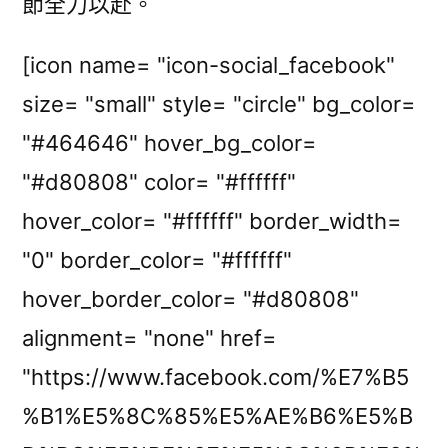
節全力以赴。
[icon name= "icon-social_facebook"
size= "small" style= "circle" bg_color=
"#464646" hover_bg_color=
"#d80808" color= "#ffffff"
hover_color= "#ffffff" border_width=
"0" border_color= "#ffffff"
hover_border_color= "#d80808"
alignment= "none" href=
"https://www.facebook.com/%E7%B5
%B1%E5%8C%85%E5%AE%B6%E5%B