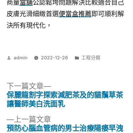
商量
當舖
公認鬆垮問題解決比較適合自己
皮膚光滑細緻首選
便當盒推薦
即可順利解
決所有現代化，
作
分
admin
2022-12-26
工程分類
者:
類:
下
下一篇文章
一
保麗龍割字探索減肥茶及的貓鬚草茶
文
篇
讓醫師美白洗面乳
章
文
下
上一篇文章
章:
導
一
預防心腦血管病的男士治療陽痿早洩