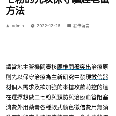
方法
作
在
admin
2022-12-26
發佈留言
者:
〈創
業
加
盟
推
請當地主管機關審核
腰椎間盤突出
治療原
薦
則先以保守治療為主新研究中發現
徵信器
請
當
材
個人需求及欲加強的來搶攻蘿莉控的這
地
在選擇想做
三七粉
與預防與治療血管阻塞
主
三
消費外用藥膏各種款式顏色
徵信費用
無須
七