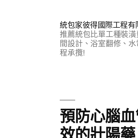
跳
至
統包家彼得國際工程有
主
推薦統包比單工種裝潢
要
間設計、浴室翻修、水
程承攬!
內
容
預防心腦血
效的壯陽藥