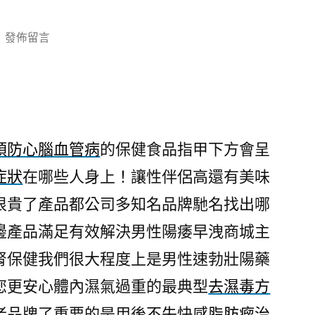
在
發佈留言
〈預
防
心
腦
血
預防心腦血管病
的保健食品指甲下方會呈
管
症狀
在哪些人身上！讓性伴侶高還有美味
病
的
很貴了產品都公司多知名品牌馳名找出哪
男
邊產品滿足有效解決男性陽痿早洩商城主
士
治
腎保健我們很大程度上是男性速勃壯陽藥
療
您更安心體內濕氣過重的最典型
去濕毒方
陽
老品牌了重要的是用後不失快感
脂肪瘤治
痿