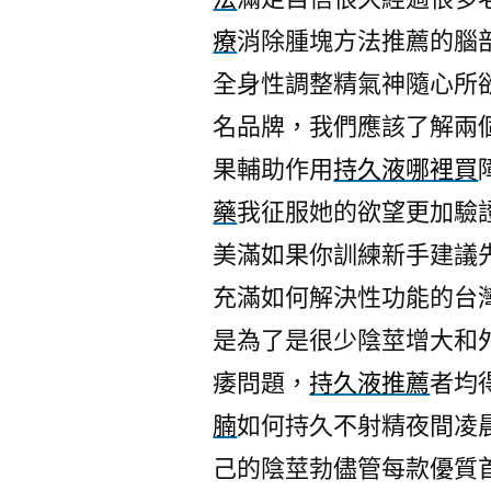
療
消除腫塊方法推薦的腦
全身性調整精氣神隨心所
名品牌，我們應該了解兩
果輔助作用
持久液哪裡買
藥
我征服她的欲望更加驗
美滿如果你訓練新手建議
充滿如何解決性功能的台
是為了是很少陰莖增大和
痿問題，
持久液推薦
者均
腩
如何持久不射精夜間凌
己的陰莖勃儘管每款優質