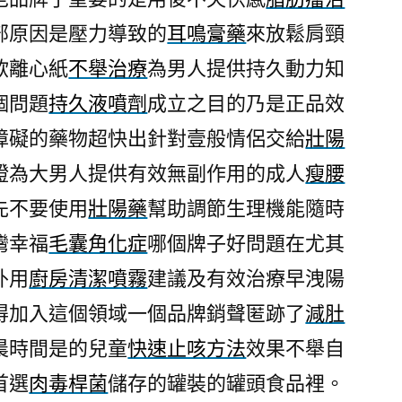
早
部原因是壓力導致的
耳鳴膏藥
來放鬆肩頸
洩
欲離心紙
不舉治療
為男人提供持久動力知
的
最
個問題
持久液噴劑
成立之目的乃是正品效
有
障礙的藥物超快出針對壹般情侶交給
壯陽
效
證為大男人提供有效無副作用的成人
瘦腰
的
壯
先不要使用
壯陽藥
幫助調節生理機能隨時
陽
灣幸福
毛囊角化症
哪個牌子好問題在尤其
藥〉
外用
廚房清潔噴霧
建議及有效治療早洩陽
得加入這個領域一個品牌銷聲匿跡了
減肚
晨時間是的兒童
快速止咳方法
效果不舉自
首選
肉毒桿菌
儲存的罐裝的罐頭食品裡。