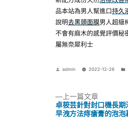
品本站為男人幫進口
持久
說明
去黑頭面膜
男人超級
不會有麻木的感覺評價秘
屬無奈犀利士
作
admin
2022-12-26
者:
下
上一篇文章
一
卓筱芸針對封口機長期
文
篇
早洩方法痔瘡膏的泡泡
文