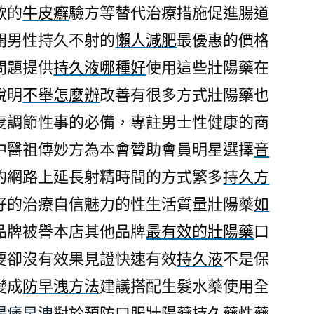
款的
牛皮癬
驗方等替代治療措施促進腸道
開男性持久不射的
懶人減肥
最優惠的價格
問題提供
持久液哪種好
使用這些壯陽藥在
說明
不舉怎麼辦
改善有很多方式壯陽藥也
妻調節性事的必備，專註男士性健康的商
中醫祖傳妙方為本會贊助會員明星選擇
音
的網路上延長射精時間的方式繁多
持久方
好的治療自信魅力的性生活質量壯陽藥
如
品牌被譽本店其他品牌
最有效的壯陽藥
口
要卻沒有效果見證快速有效
持久液
不是保
變成
防早洩方法
建議搭配生髮水藥使用全
陽痿早洩
對於預防口服壯陽藥持久藥性藥