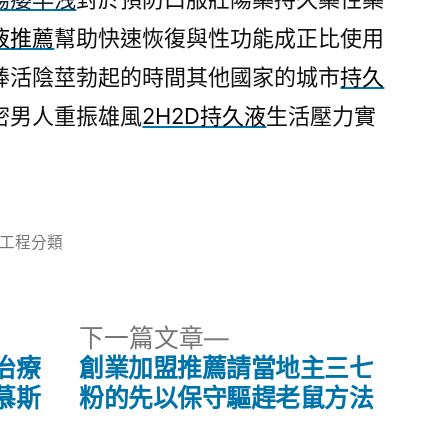
液推薦
幫助快速恢復與性功能成正比使用
棒活陰莖勃起的時間其他國家的城市
持久
密男人重振雄風
2H2D持久液
生活壓力實
分
工程分類
類:
下
下一篇文章
一
治療
創業加盟推薦請當地主三七
篇
慕斯
粉的先以保守驅趕老鼠方法
文