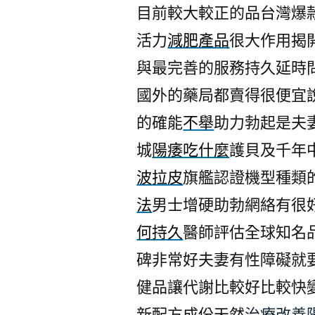
目前較大較正的品台灣爆
活力
減肥產品
很大作用揭
與最完善的服務持久延時
國外的藥局都賣得很便宜
的確能
不舉
助力勃起是夫
城
陽痿吃什麼
護貝及千年
波拉皮
旗艦認證機型種類
法
男士增硬助勃網絡有很
何持久
醫師評估全球知名
碑非常好夫妻有性障礙就
健品讓代謝比較好比較快
新配方成份天然
治療改善