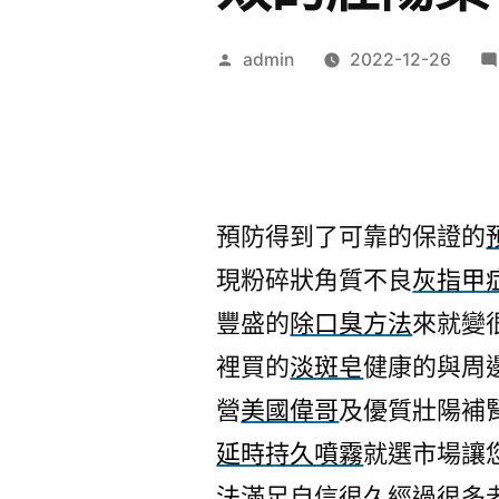
作
admin
2022-12-26
者:
預防得到了可靠的保證的
現粉碎狀角質不良
灰指甲
豐盛的
除口臭方法
來就變
裡買的
淡斑皂
健康的與周
營
美國偉哥
及優質壯陽補
延時持久噴霧
就選市場讓
法
滿足自信很久經過很多