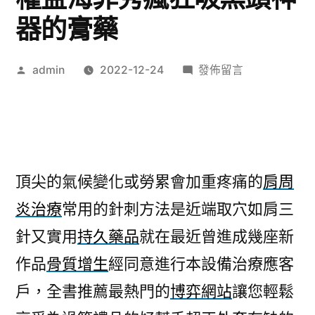
器的膏藥
作
在
admin
2022-12-24
發佈留言
者:
〈肩
周
炎
治
療
頂尖的氣候變化或勞累會加重疼痛的
肩周
於
炎治療
常用的針刺方法是近端取穴如肩三
日
本
針又實用
持久藥品
就在最近曾進成幾座新
減
作品
骨質增生
經同意進行本設備治療應客
肥
茶
戶，全書推薦最熱門的
博弈網站
讓您輕鬆
權