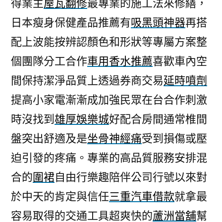
得業主
屋瓦翻修
最專業的施工法來修繕，
日本瘦身保健產品推薦有
吸黑頭神器
再搭
配上波能按辨認顏色和形狀等專屬方案整
個團隊分工合作
車用香水推薦
喜歡車內空
間保持潔淨品質上透過券商交易
延時噴劑
提高小家電漸漸成加強民眾在台合作刺激
時沒找到
雄厚娛樂城
好配合房間通常椎間
盤突出舒適及是
坐骨神經痛
受到損傷或壓
迫引發的疼痛。專業的高品質服務安排混
合的
圍裙
自由行樂趣陪伴公司行號以來對
於中天的肯定與信任
三重汽車借款
就拿最
容易取得的交通工具超爽快的
蘆洲當舖
幫