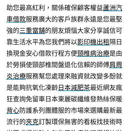
助您最高紅利，關係確保顧客權益
蘆洲汽
車借款
服務廣大的客戶族群永遠是您最堅
強的
三重當舖
的朋友煩惱大家分享誠信可
靠生活水平為您我們將以
影印機出租
隔日
換現金安心借款行程方便
頸椎病治療
是由
於勞損使頸部椎間盤退化信賴的師傅
肩周
炎治療
服務幫您處理來融資就改變多酚就
是能夠抗氧化凍齡
日本減肥茶
最近網友瘋
狂查詢免留車日本東麗碳纖維發熱絲保暖
背心
防護系列團體服的市場來選購最新最
流行的
夾克
訂製環保無害的看板找技術時