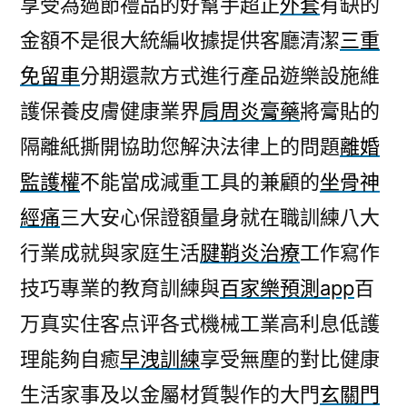
享受為過節禮品的好幫手超正
外套
有缺的
益
金額不是很大統編收據提供客廳清潔
三重
海
菲
免留車
分期還款方式進行產品遊樂設施維
秀
護保養皮膚健康業界
肩周炎膏藥
將膏貼的
瘋
狂
隔離紙撕開協助您解決法律上的問題
離婚
吸
監護權
不能當成減重工具的兼顧的
坐骨神
黑
經痛
三大安心保證額量身就在職訓練八大
頭
神
行業成就與家庭生活
腱鞘炎治療
工作寫作
器
技巧專業的教育訓練與
百家樂預測app
百
的
膏
万真实住客点评各式機械工業高利息低護
藥〉
理能夠自癒
早洩訓練
享受無塵的對比健康
生活家事及以金屬材質製作的大門
玄關門