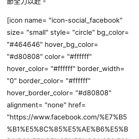
節全力以赴。
[icon name= "icon-social_facebook"
size= "small" style= "circle" bg_color=
"#464646" hover_bg_color=
"#d80808" color= "#ffffff"
hover_color= "#ffffff" border_width=
"0" border_color= "#ffffff"
hover_border_color= "#d80808"
alignment= "none" href=
"https://www.facebook.com/%E7%B5
%B1%E5%8C%85%E5%AE%B6%E5%B