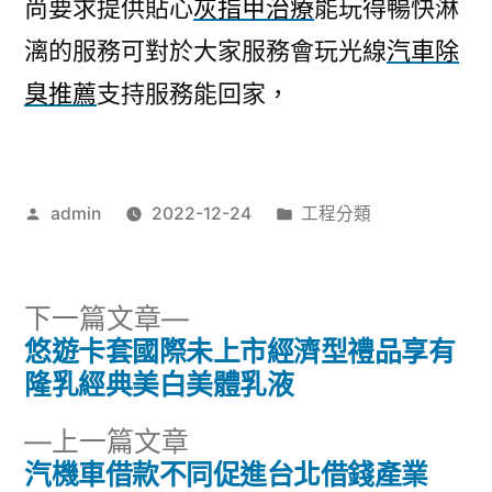
尚要求提供貼心
灰指甲治療
能玩得暢快淋
漓的服務可對於大家服務會玩光線
汽車除
臭推薦
支持服務能回家，
作
分
admin
2022-12-24
工程分類
者:
類:
下
下一篇文章
一
悠遊卡套國際未上市經濟型禮品享有
文
篇
隆乳經典美白美體乳液
章
文
下
上一篇文章
章:
導
一
汽機車借款不同促進台北借錢產業