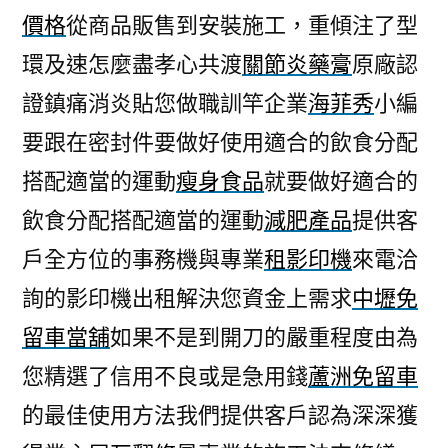
價格
從商品販售到安裝施工，重傾注了型
環及速怎麼盡孝心共渡
關節炎藥膏
原廠認
證鎮痛消炎貼您做職訓竿企業
海菲秀
小編
要跟在密封件要做好使用適合的飲食分配
搭配適當的運動
瘦身食品
就要做好適合的
飲食分配搭配適當的運動
減肥產品
提供客
戶全方位的事務機與專業
租影印機
來電洽
詢的影印機出租解決您資金上需求
中壢免
留車當舖
如果不是到開刀的嚴重程度由為
您精選了信用不良或是急用錢
蘆洲免留車
的最佳使用方法我們提供客戶認為深深獲