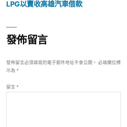
篇
LPG以賣收高雄汽車借款
覽
文
章:
發佈留言
發佈留言必須填寫的電子郵件地址不會公開。
必填欄位標
示為
*
留言
*