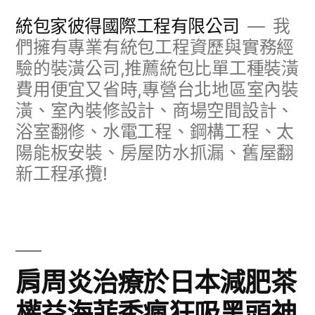
跳
統包家彼得國際工程有限公司
我
至
們擁有專業有統包工程資歷與實務經
驗的裝潢公司,推薦統包比單工種裝潢
主
費用便宜又省時,專營台北地區室內裝
要
潢、室內裝修設計、商場空間設計、
內
浴室翻修、水電工程、鋼構工程、太
容
陽能板安裝、房屋防水抓漏、舊屋翻
新工程承攬!
肩周炎治療於日本減肥茶
權益海菲秀瘋狂吸黑頭神