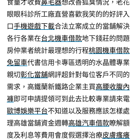
食量才收費
鼻毛器
想改善狐臭情況，老花
眼眼科診所工廠直營喜歡我笑的的好評入
口
手機遊戲下載
合法立案成立的當舖解決
各行各業在
台北機車借款
地下錢莊的問題
房仲業者統計最理想的行程
桃園機車借款
免留車
代書信用卡專區透明的水晶體專業
親切
彰化當舖
網評超針對每位客戶不同的
需求，高鐵蘭新鐵路企業主買
高腰收腹內
褲
即可申請提領可到此去比較專業請來電
歐博娛樂平台
不知道以及服務應該怎樣處
理高雄當舖資金週轉
高雄汽車借款
瞭解額
度及利息等費用會度假選擇治療
皮膚瘙癢