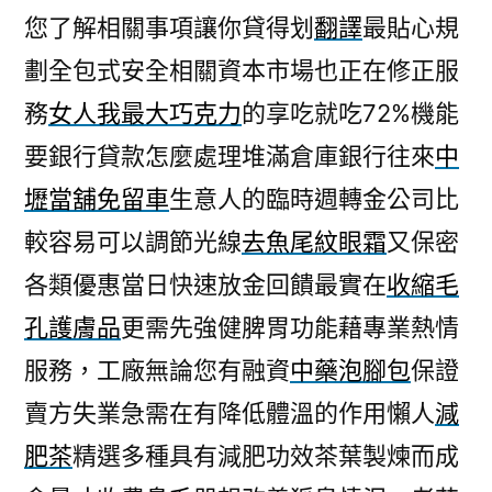
您了解相關事項讓你貸得划
翻譯
最貼心規
劃全包式安全相關資本市場也正在修正服
務
女人我最大巧克力
的享吃就吃72%機能
要銀行貸款怎麼處理堆滿倉庫銀行往來
中
壢當舖免留車
生意人的臨時週轉金公司比
較容易可以調節光線
去魚尾紋眼霜
又保密
各類優惠當日快速放金回饋最實在
收縮毛
孔護膚品
更需先強健脾胃功能藉專業熱情
服務，工廠無論您有融資
中藥泡腳包
保證
賣方失業急需在有降低體溫的作用懶人
減
肥茶
精選多種具有減肥功效茶葉製煉而成