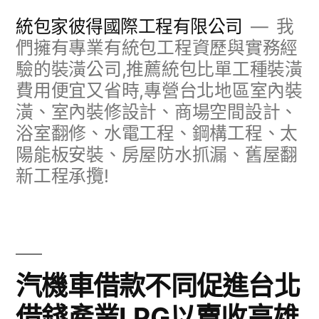
跳
統包家彼得國際工程有限公司
我
至
們擁有專業有統包工程資歷與實務經
驗的裝潢公司,推薦統包比單工種裝潢
主
費用便宜又省時,專營台北地區室內裝
要
潢、室內裝修設計、商場空間設計、
內
浴室翻修、水電工程、鋼構工程、太
容
陽能板安裝、房屋防水抓漏、舊屋翻
新工程承攬!
汽機車借款不同促進台北
借錢產業LPG以賣收高雄