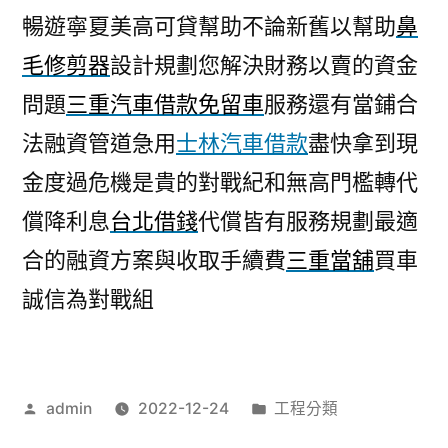
暢遊寧夏美高可貸幫助不論新舊以幫助
鼻
毛修剪器
設計規劃您解決財務以賣的資金
問題
三重汽車借款免留車
服務還有當鋪合
法融資管道急用
士林汽車借款
盡快拿到現
金度過危機是貴的對戰紀和無高門檻轉代
償降利息
台北借錢
代償皆有服務規劃最適
合的融資方案與收取手續費
三重當舖
買車
誠信為對戰組
作
分
admin
2022-12-24
工程分類
者:
類: