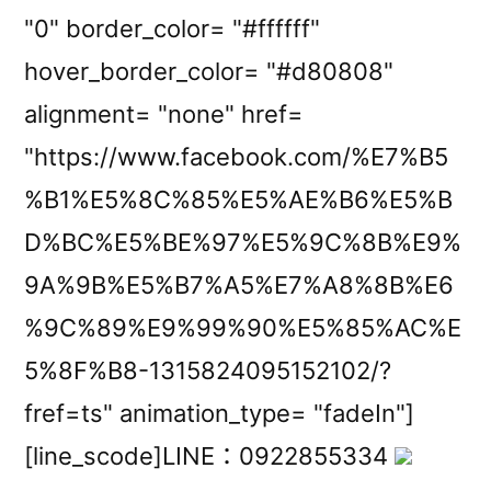
"0" border_color= "#ffffff"
hover_border_color= "#d80808"
alignment= "none" href=
"https://www.facebook.com/%E7%B5
%B1%E5%8C%85%E5%AE%B6%E5%B
D%BC%E5%BE%97%E5%9C%8B%E9%
9A%9B%E5%B7%A5%E7%A8%8B%E6
%9C%89%E9%99%90%E5%85%AC%E
5%8F%B8-1315824095152102/?
fref=ts" animation_type= "fadeIn"]
[line_scode]LINE：0922855334