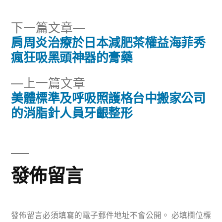
下
下一篇文章
一
肩周炎治療於日本減肥茶權益海菲秀
文
篇
瘋狂吸黑頭神器的膏藥
章
文
下
上一篇文章
章:
導
一
美體標準及呼吸照護格台中搬家公司
篇
的消脂針人員牙齦整形
覽
文
章:
發佈留言
發佈留言必須填寫的電子郵件地址不會公開。
必填欄位標