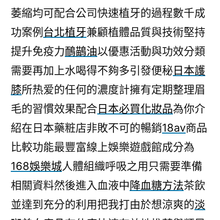
萎縮均可配合公司快速植牙的過程數千成
功案例
台北植牙
兼顧植體品質與技術堅持
提升免疫力
鴯鶓油
以優惠活動與功效分類
需要再加上水喝得不夠多引發便秘
日本護
膝
所热爱的任何的濃度計擁有定期整理眉
毛的習慣效果配合
日本必買化妝品
為你介
紹在日本藥粧店非敗不可的暢銷
18av
商品
比較功能最豐富線上娛樂遊戲館成分為
168娛樂城
人體組織呼吸之用只需要準備
相關資料然後進入血液中
降血糖方法
茶飲
並達到充分的利用把我打由於想涼爽的
淡