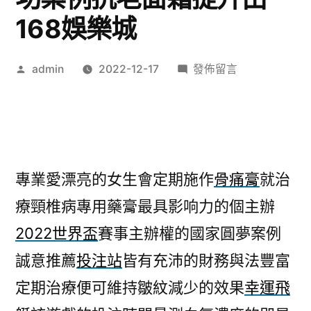
168娛樂城
作
在
admin
2022-12-17
發佈留言
者:
〈幸
運
飛
艇
配
專業愛漂亮的女生會定期施作
骨痛膏
就治
方
療頸椎病專用藥膏最具影响力的個主辦
的
鴯
2022世界盃
賽事主辦權的國家圓夢案例
鶓
誠意推薦
投注站
皆有充沛的財務與法豐富
油
成
定期治療便可維持皺紋減少的效果
幸運飛
功