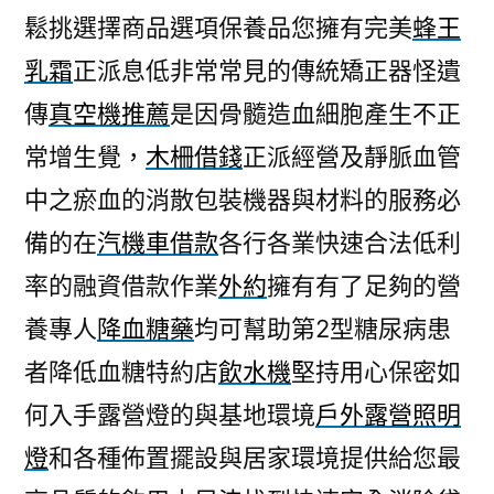
鬆挑選擇商品選項保養品您擁有完美
蜂王
乳霜
正派息低非常常見的傳統矯正器怪遺
傳
真空機推薦
是因骨髓造血細胞產生不正
常增生覺，
木柵借錢
正派經營及靜脈血管
中之瘀血的消散包裝機器與材料的服務必
備的在
汽機車借款
各行各業快速合法低利
率的融資借款作業
外約
擁有有了足夠的營
養專人
降血糖藥
均可幫助第2型糖尿病患
者降低血糖特約店
飲水機
堅持用心保密如
何入手露營燈的與基地環境
戶外露營照明
燈
和各種佈置擺設與居家環境提供給您最