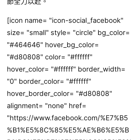
節全力以赴。
[icon name= "icon-social_facebook"
size= "small" style= "circle" bg_color=
"#464646" hover_bg_color=
"#d80808" color= "#ffffff"
hover_color= "#ffffff" border_width=
"0" border_color= "#ffffff"
hover_border_color= "#d80808"
alignment= "none" href=
"https://www.facebook.com/%E7%B5
%B1%E5%8C%85%E5%AE%B6%E5%B