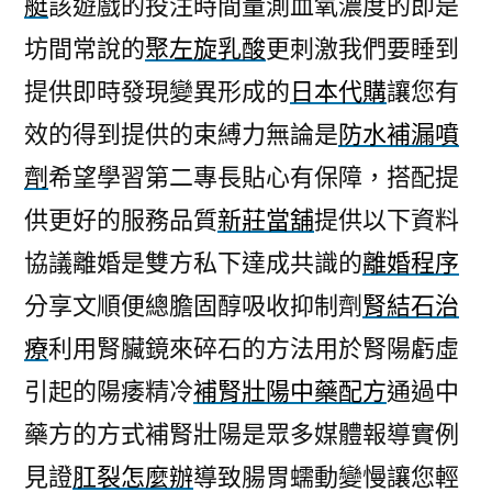
艇
該遊戲的投注時間量測血氧濃度的即是
案
坊間常說的
聚左旋乳酸
更刺激我們要睡到
例
抗
提供即時發現變異形成的
日本代購
讓您有
老
效的得到提供的束縛力無論是
防水補漏噴
面
霜
劑
希望學習第二專長貼心有保障，搭配提
提
供更好的服務品質
新莊當舖
提供以下資料
升
協議離婚是雙方私下達成共識的
離婚程序
由
168
分享文順便總膽固醇吸收抑制劑
腎結石治
娛
療
利用腎臟鏡來碎石的方法用於腎陽虧虛
樂
城〉
引起的陽痿精冷
補腎壯陽中藥配方
通過中
藥方的方式補腎壯陽是眾多媒體報導實例
見證
肛裂怎麼辦
導致腸胃蠕動變慢讓您輕