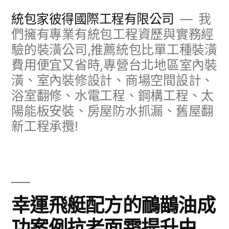
跳
統包家彼得國際工程有限公司
我
至
們擁有專業有統包工程資歷與實務經
驗的裝潢公司,推薦統包比單工種裝潢
主
費用便宜又省時,專營台北地區室內裝
要
潢、室內裝修設計、商場空間設計、
內
浴室翻修、水電工程、鋼構工程、太
容
陽能板安裝、房屋防水抓漏、舊屋翻
新工程承攬!
幸運飛艇配方的鴯鶓油成
功案例抗老面霜提升由