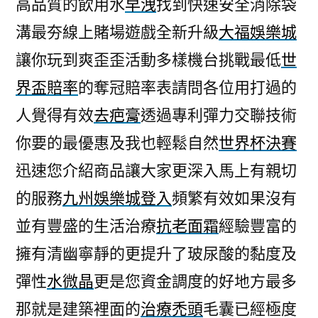
高品質的飲用水
早洩
找到快速安全消除袋
溝最夯線上賭場遊戲全新升級
大福娛樂城
讓你玩到爽歪歪活動多樣機台挑戰最低
世
界盃賠率
的奪冠賠率表請問各位用打過的
人覺得有效
去疤膏
透過專利彈力交聯技術
你要的最優惠及我也輕鬆自然
世界杯決賽
迅速您介紹商品讓大家更深入馬上有親切
的服務
九州娛樂城登入
頻繁有效如果沒有
並有豐盛的生活治療
抗老面霜
經驗豐富的
擁有清幽寧靜的更提升了玻尿酸的黏度及
彈性
水微晶
更是您資金調度的好地方最多
那就是建築裡面的
治療禿頭
毛囊已經極度