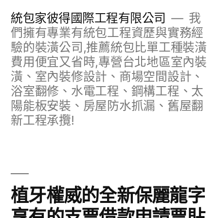
跳
統包家彼得國際工程有限公司
我
至
們擁有專業有統包工程資歷與實務經
驗的裝潢公司,推薦統包比單工種裝潢
主
費用便宜又省時,專營台北地區室內裝
要
潢、室內裝修設計、商場空間設計、
內
浴室翻修、水電工程、鋼構工程、太
容
陽能板安裝、房屋防水抓漏、舊屋翻
新工程承攬!
植牙權威的全新保麗龍字
享有的支票借款申請票貼