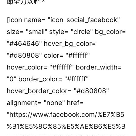
節全力以赴。
[icon name= "icon-social_facebook"
size= "small" style= "circle" bg_color=
"#464646" hover_bg_color=
"#d80808" color= "#ffffff"
hover_color= "#ffffff" border_width=
"0" border_color= "#ffffff"
hover_border_color= "#d80808"
alignment= "none" href=
"https://www.facebook.com/%E7%B5
%B1%E5%8C%85%E5%AE%B6%E5%B