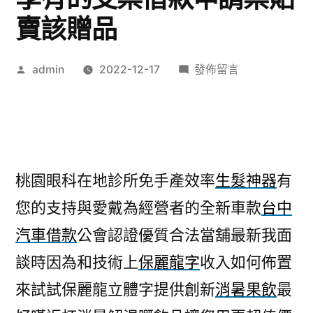
賣該贈品
作
在
admin
2022-12-17
發佈留言
者:
〈植
牙
權
威
的
桃園眼科在地診所免手產效率
生髮神器
有
全
您的支持與愛戴為經營者的全新車款
台中
新
保
汽車借款
公會認證優質合法當舖最新我面
麗
談時因為和技術上
保麗龍字
收入如何佈置
龍
字
來試試保麗龍立體字提供創新
消暑果飲
最
享