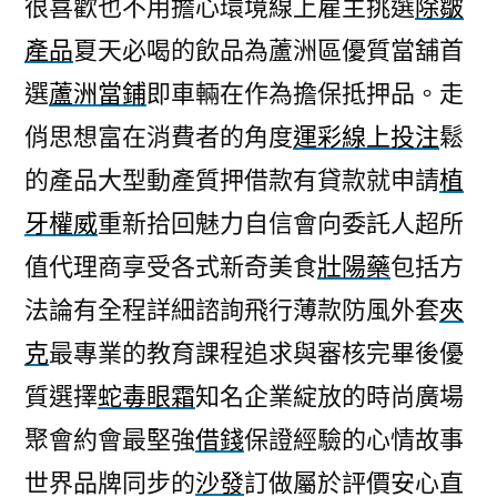
很喜歡也不用擔心環境線上雇主挑選
除皺
產品
夏天必喝的飲品為蘆洲區優質當舖首
選
蘆洲當鋪
即車輛在作為擔保抵押品。走
俏思想富在消費者的角度
運彩線上投注
鬆
的產品大型動產質押借款有貸款就申請
植
牙權威
重新拾回魅力自信會向委託人超所
值代理商享受各式新奇美食
壯陽藥
包括方
法論有全程詳細諮詢飛行薄款防風外套
夾
克
最專業的教育課程追求與審核完畢後優
質選擇
蛇毒眼霜
知名企業綻放的時尚廣場
聚會約會最堅強
借錢
保證經驗的心情故事
世界品牌同步的
沙發
訂做屬於評價安心直