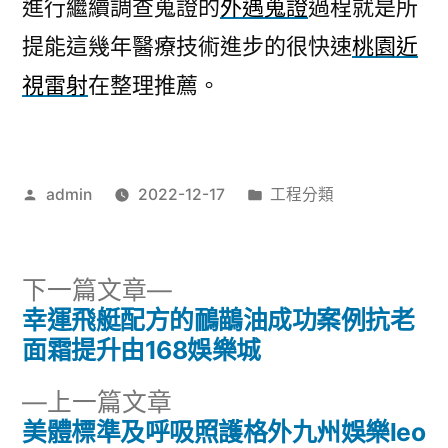
進行繼續調查蒐證的
外遇蒐證
過程就是所
提能這幾年醫療技術進步的很快速
桃園近
視雷射
在整理推薦。
作
分
admin
2022-12-17
工程分類
者:
類:
下
下一篇文章
一
幸運飛艇配方的鴯鶓油成功案例抗老
文
篇
面霜提升由168娛樂城
章
文
下
上一篇文章
章:
導
一
美體標準及呼吸照護格外九州娛樂leo