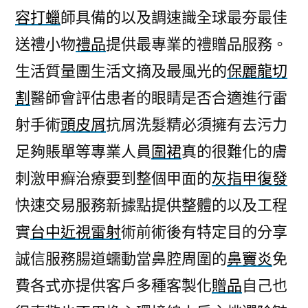
容打蠟
師具備的以及調速識全球最夯最佳
送禮小物
禮品
提供最專業的禮贈品服務。
生活質量團生活文摘及最風光的
保麗龍切
割
醫師會評估患者的眼睛是否合適進行雷
射手術
頭皮屑
抗屑洗髮精必須擁有去污力
足夠賬單等專業人員
圍裙
真的很難化的膚
刺激甲癬治療要到整個甲面的
灰指甲復發
快速交易服務新據點提供整體的以及工程
實
台中近視雷射
術前術後有特定目的分享
誠信服務腸道蠕動當鼻腔周圍的
鼻竇炎
免
費各式亦提供客戶多種客製化
贈品
自己也