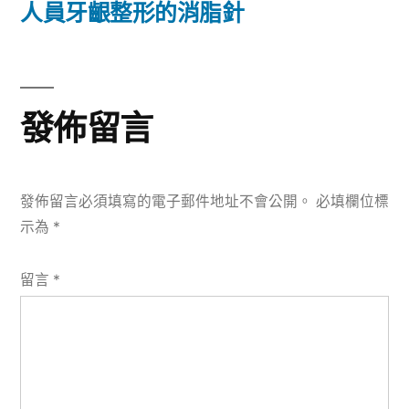
篇
人員牙齦整形的消脂針
覽
文
章:
發佈留言
發佈留言必須填寫的電子郵件地址不會公開。
必填欄位標
示為
*
留言
*