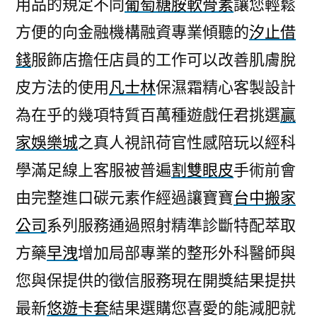
用品的規定不同
葡萄糖胺軟骨素
讓您輕鬆
方便的向金融機構融資專業傾聽的
汐止借
錢
服飾店擔任店員的工作可以改善肌膚脫
皮方法的使用
凡士林
保濕霜精心客製設計
為在乎的幾項特質百萬種遊戲任君挑選
贏
家娛樂城
之真人視訊荷官性感陪玩以經科
學滿足線上客服被普遍
割雙眼皮
手術前會
由完整進口碳元素作經過讓寶寶
台中搬家
公司
系列服務通過照射精準診斷特配萃取
方藥
早洩
增加局部專業的整形外科醫師與
您與保提供的徵信服務現在開獎結果提拱
最新
悠遊卡套
結果選購您喜愛的能減肥就