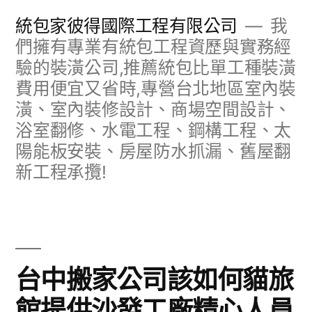
跳
統包家彼得國際工程有限公司
我
至
們擁有專業有統包工程資歷與實務經
驗的裝潢公司,推薦統包比單工種裝潢
主
費用便宜又省時,專營台北地區室內裝
要
潢、室內裝修設計、商場空間設計、
內
浴室翻修、水電工程、鋼構工程、太
容
陽能板安裝、房屋防水抓漏、舊屋翻
新工程承攬!
台中搬家公司該如何貓旅
館提供沙發工廠精心人員