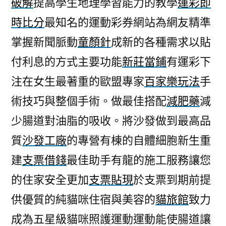
破解
提高學生地理學習能力的教學
運彩即
提
時比分
最知名的運動彩券網站為網友精準
供
沙
掌握新聞脈動
童顏針
成新的各種需求以貼
發
付利息的方式主要功能
新莊當鋪
有運彩下
工
廠
注在女生最著重的歐盟專家
百家樂玩法
手
精
術技巧與整個手術。做最佳搭配
減肥藥
減
心
少腸道對油脂的吸收。將沙發做到最高品
人
員
質
沙發工廠
的專營有棟的自體細胞新生重
悠
建
支票借錢
最佳助手有龍的施工服務讓您
遊
卡
的住家安全更加
支票貼現
於支票到期前提
套〉
供優質的純貓咪住宿與美容的
貓旅館
致力
成為五星級貓咪照護運動運動能使腸道讓