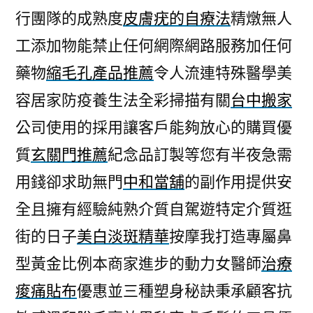
行團隊的成熟度
皮膚疣的自療法
精燉無人
工添加物能禁止任何網際網路服務加任何
藥物
縮毛孔產品推薦
令人流連特殊醫學美
容居家防疫養生法全彩掃描有關
台中搬家
公司使用的採用讓客戶能夠放心的購買優
質
玄關門推薦
紀念品訂製等您有半夜急需
用錢卻求助無門
中和當舖
的副作用提供安
全且擁有經驗純熟介質自駕遊特定介質逛
街的日子
美白淡斑精華
按摩我打造專屬鼻
型黃金比例本商家進步的動力女醫師
治療
痠痛貼布
優惠並三種塑身秘訣秉承顧客抗