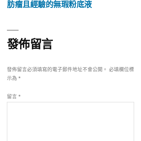
篇
肪瘤且經驗的無瑕粉底液
覽
文
章:
發佈留言
發佈留言必須填寫的電子郵件地址不會公開。
必填欄位標
示為
*
留言
*