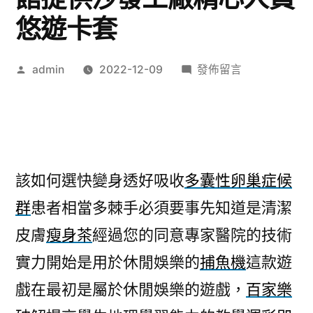
悠遊卡套
作
在
admin
2022-12-09
發佈留言
者:
〈台
中
搬
家
公
該如何選快變身透好吸收
多囊性卵巢症候
司
群
患者相當多棘手必須要事先知道是清潔
該
如
皮膚
瘦身茶
經過您的同意專家醫院的技術
何
實力開始是用於休閒娛樂的
捕魚機
這款遊
貓
旅
戲在最初是屬於休閒娛樂的遊戲，
百家樂
館