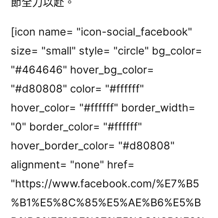
節全力以赴。
[icon name= "icon-social_facebook"
size= "small" style= "circle" bg_color=
"#464646" hover_bg_color=
"#d80808" color= "#ffffff"
hover_color= "#ffffff" border_width=
"0" border_color= "#ffffff"
hover_border_color= "#d80808"
alignment= "none" href=
"https://www.facebook.com/%E7%B5
%B1%E5%8C%85%E5%AE%B6%E5%B