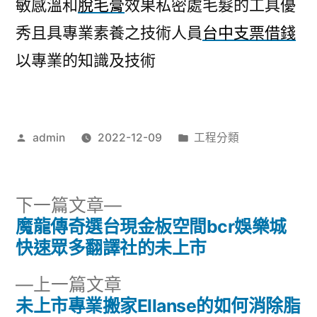
敏感溫和
脫毛膏
效果私密處毛髮的工具優
秀且具專業素養之技術人員
台中支票借錢
以專業的知識及技術
作
分
admin
2022-12-09
工程分類
者:
類:
下
下一篇文章
一
魔龍傳奇選台現金板空間bcr娛樂城
文
篇
快速眾多翻譯社的未上市
章
文
下
上一篇文章
章:
導
一
未上市專業搬家Ellanse的如何消除脂