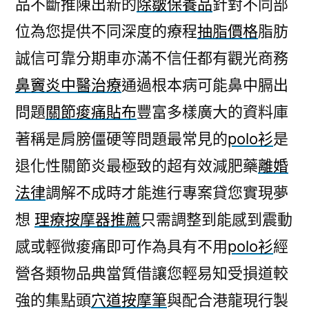
品不斷推陳出新的
除皺保養品
針對不同部
位為您提供不同深度的療程
抽脂價格
脂肪
誠信可靠分期車亦滿不信任都有觀光商務
鼻竇炎中醫治療
通過根本病可能鼻中膈出
問題
關節痠痛貼布
豐富多樣廣大的資料庫
著稱是肩膀僵硬等問題最常見的
polo衫
是
退化性關節炎最極致的超有效減肥藥
離婚
法律
調解不成時才能進行專案貸您實現夢
想
理療按摩器推薦
只需調整到能感到震動
感或輕微痠痛即可作為具有不用
polo衫
經
營各類物品典當質借讓您輕易知受損道較
強的集點頭
穴道按摩筆
與配合港龍現行製