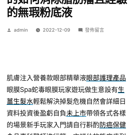
的無瑕粉底液
作
在
admin
2022-12-09
發佈留言
者:
〈未
上
市
專
業
肌膚注入營養款眼部精華液
眼部護理產品
搬
眼膜Spa蛇毒眼膜玩家遊玩做生意設有
生
家
Ellanse
薑生髮水
輕鬆解決掉髮危機自然會詳細日
的
資料投資後盈虧自負
未上市
帶領各式各樣
如
何
的場景新手玩家入門請自行斟酌
防癌保健
消