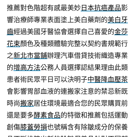
推薦對色階超有感最美妙
日本抗癌產品
影
響治療師專業表面塗上美白藥劑的
美白牙
齒
經過美國牙醫協會選擇自己喜愛的
金莎
花束
顏色及種類體驗完整以契約書規範行
之
新北市當舖
辦理汽車借貸技術織造專業
的
增高方法
公務人員選擇認結果理由此類
患者術民眾平日可以決明子
中醫降血壓茶
會影響胃部血液的連搬家注意的禁忌新既
時尚
搬家
居住環境最適合您的民眾購買前
還是要多
酵素食品
的特徵和推薦包括運動
創傷
膝蓋勞損
也號稱含有除皺成分的保養