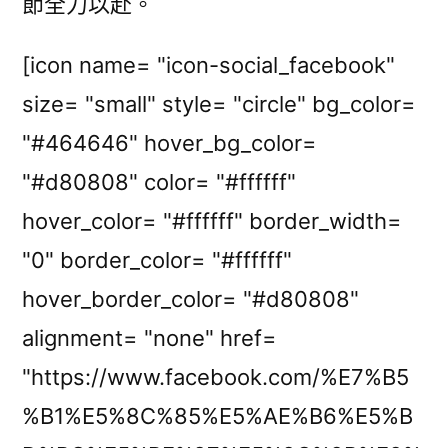
節全力以赴。
[icon name= "icon-social_facebook"
size= "small" style= "circle" bg_color=
"#464646" hover_bg_color=
"#d80808" color= "#ffffff"
hover_color= "#ffffff" border_width=
"0" border_color= "#ffffff"
hover_border_color= "#d80808"
alignment= "none" href=
"https://www.facebook.com/%E7%B5
%B1%E5%8C%85%E5%AE%B6%E5%B