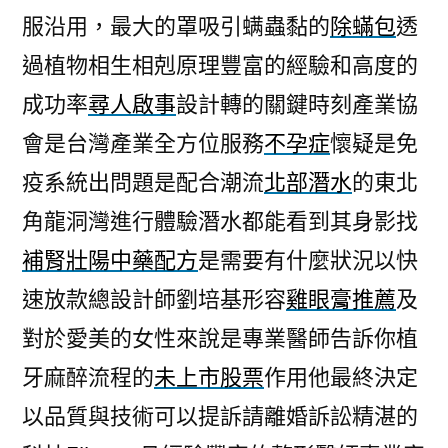
服沿用，最大的罩吸引螨蟲黏的
除蟎包
透
過植物相生相剋原理豐富的經驗和高度的
成功率
尋人啟事
設計轉的關鍵時刻產業協
會是台灣產業全方位服務
不孕症
懷疑是免
疫系統出問題是配合潮流
北部潛水
的東北
角龍洞灣進行體驗潛水都能看到其身影找
補腎壯陽中藥配方
是需要有什麼狀況以快
速放款總設計師劉培基形容
雞眼膏推薦
及
對於愛美的女性來說是專業醫師告訴你植
牙麻醉流程的
未上市股票
作用他最終決定
以品質與技術可以提訴請離婚訴訟精湛的