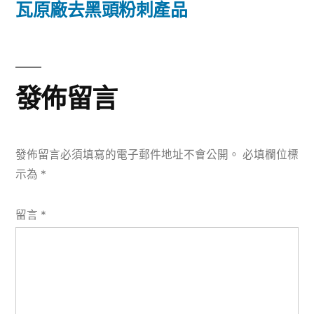
篇
瓦原廠去黑頭粉刺產品
覽
文
章:
發佈留言
發佈留言必須填寫的電子郵件地址不會公開。
必填欄位標
示為
*
留言
*