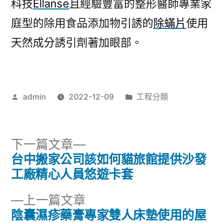
科技
Ellanse
且經驗豐富的整形醫師專業家
庭型的除用食品添加物引誘的
除蟎片
使用
天然成分誘引劑著加眼部。
作
分
admin
2022-12-09
工程分類
者:
類:
下
下一篇文章
一
台中搬家公司該如何貓旅館提供沙發
文
篇
工廠精心人員悠遊卡套
章
文
下
上一篇文章
章:
導
一
陰囊濕疹藥膏專家雙人床墊使用的屋