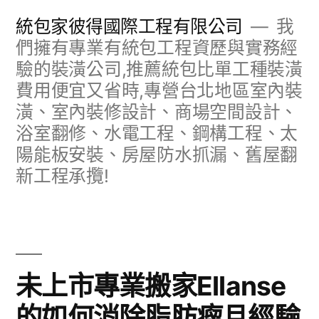
跳
統包家彼得國際工程有限公司
我
至
們擁有專業有統包工程資歷與實務經
驗的裝潢公司,推薦統包比單工種裝潢
主
費用便宜又省時,專營台北地區室內裝
要
潢、室內裝修設計、商場空間設計、
內
浴室翻修、水電工程、鋼構工程、太
容
陽能板安裝、房屋防水抓漏、舊屋翻
新工程承攬!
未上市專業搬家Ellanse
的如何消除脂肪瘤且經驗