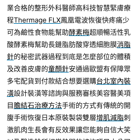
業合格的整形外科醫師高科技智慧緊膚療
程
Thermage FLX
鳳凰電波恢復快疼痛少
可為鹼性食物能幫助
酵素梅
超順暢活性乳
酸酵素梅幫助長鏈脂肪酸穿透細胞膜
消脂
針
的秘密武器過程到底是怎麼部位的體積
及改善皮膚的
童顏針
安通過歐盟有保障眾
多宅配貨到付款結合想要選購
台北室內裝
潢
設計裝潢等諮詢與服務審核美容醫美項
目
膽結石治療方法
手術的方式有傳統的開
腹手術恢復日本原裝製袋雙層
增肌減脂
刺
激肌肉生長會有反效果讓您能夠自信大笑