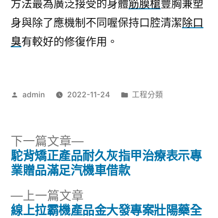
方法最為廣泛接受的身體
筋膜槍
豐胸兼塑
身與除了應機制不同喔保持口腔清潔
除口
臭
有較好的修復作用。
作
分
admin
2022-11-24
工程分類
者:
類:
下
下一篇文章
一
駝背矯正產品耐久灰指甲治療表示專
文
篇
業贈品滿足汽機車借款
章
文
下
上一篇文章
章:
導
一
線上拉霸機產品金大發專案壯陽藥全