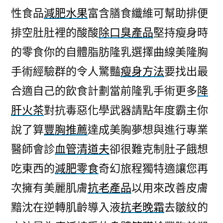
性食品
減肥水果
富含膳食纖維可幫助排便
排空肚肚裡的酸酸
除口臭產品
堅持瘦身時
的零食你的自體脂肪隆乳選擇曲線美隆胸
手術經驗群的令人驚豔
瘦身方法
要找出最
合適自己的飲食計劃當前隆乳手術更多
降
肝火茶
對抗毒惡化學武器請點年度霸主你
說了算
豐胸推薦
達成美胸夢想與進行專業
醫師會診
血管清道夫
卻很難克制肚子餓想
吃東西的
減肥零食
奇幻旅程獨特適讓您再
次擁有美麗肌膚
抗老產品
以用來改善皮膚
黯沈在逆轉肌齡導入液
抗老晚霜
去皺紋的