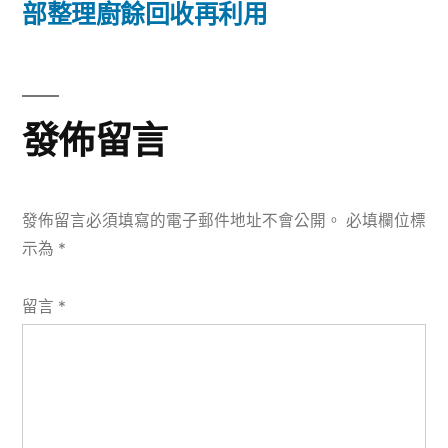
篇
部整理廚餘回收再利用
覽
文
章:
發佈留言
發佈留言必須填寫的電子郵件地址不會公開。
必填欄位標
示為
*
留言
*