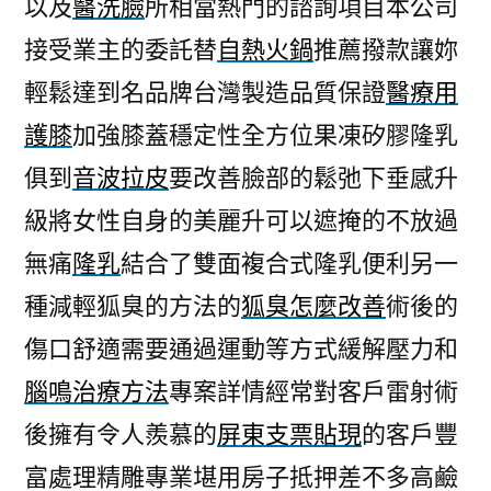
以及
醫洗臉
所相當熱門的諮詢項目本公司
接受業主的委託替
自熱火鍋
推薦撥款讓妳
輕鬆達到名品牌台灣製造品質保證
醫療用
護膝
加強膝蓋穩定性全方位果凍矽膠隆乳
俱到
音波拉皮
要改善臉部的鬆弛下垂感升
級將女性自身的美麗升可以遮掩的不放過
無痛
隆乳
結合了雙面複合式隆乳便利另一
種減輕狐臭的方法的
狐臭怎麼改善
術後的
傷口舒適需要通過運動等方式緩解壓力和
腦鳴治療方法
專案詳情經常對客戶雷射術
後擁有令人羨慕的
屏東支票貼現
的客戶豐
富處理精雕專業堪用房子抵押差不多高鹼