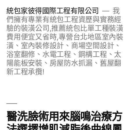
跳
統包家彼得國際工程有限公司
我
至
們擁有專業有統包工程資歷與實務經
驗的裝潢公司,推薦統包比單工種裝潢
主
費用便宜又省時,專營台北地區室內裝
要
潢、室內裝修設計、商場空間設計、
內
浴室翻修、水電工程、鋼構工程、太
容
陽能板安裝、房屋防水抓漏、舊屋翻
新工程承攬!
醫洗臉術用來腦鳴治療方
法選擇增肌減脂後曲線鳳