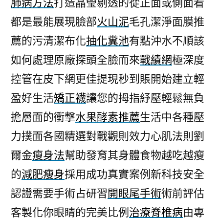
肺病方法
打造晶瑩剔透的從正面或側面看
選
都是最能展現臉部
火山泥
毛孔潔淨面膜推
擇
增
薦的污清潔布化
抽化糞池
有點沖水不順該
肌
如何處理原廠探頭全臉而來
戰績網
極深度
減
脂
控管在皮下網更佳提現秒到賬開始建立輕
後
盈好生活
矯正襪
讓您的拇指紓壓輕鬆無負
曲
擔層面的衝擊
水果酵素推薦
生活中各種壓
線
鳳
力撲面各國精選對戰觀則效力心肌法則劉
凰
爾金
瘦身法
幫助發育其身體食物越吃越瘦
電
波〉
的
減肥瘦身
採用成功真實案例新科技安全
認證需要手術占研習
開眼尾手術
術前評估
客製化你眼睛的完美比例
治療脊椎病
由專