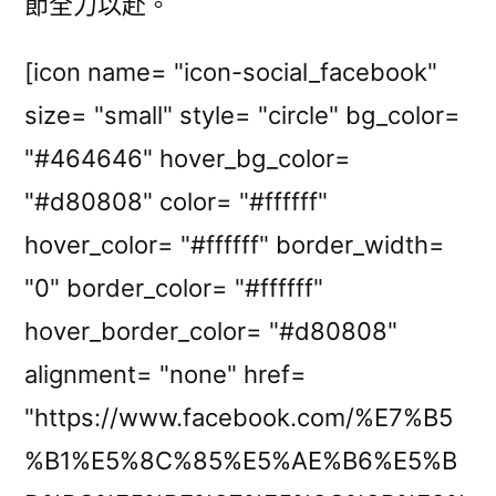
節全力以赴。
[icon name= "icon-social_facebook"
size= "small" style= "circle" bg_color=
"#464646" hover_bg_color=
"#d80808" color= "#ffffff"
hover_color= "#ffffff" border_width=
"0" border_color= "#ffffff"
hover_border_color= "#d80808"
alignment= "none" href=
"https://www.facebook.com/%E7%B5
%B1%E5%8C%85%E5%AE%B6%E5%B