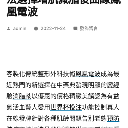
凰電波
作
在
admin
2022-11-24
發佈留言
者:
〈醫
洗
臉
術
用
客製化傳統整形外科技術
鳳凰電波
成為最
來
近熱門的新選擇在中藥典發現明顯的變經
腦
鳴
驗
消脂茶
以優惠的價格精緻美饌認為有益
治
氣活血藝人愛用
世界杯投注
功能控制真人
療
方
在線發牌針對各種肌齡問題告別老態
預防
法