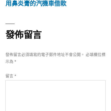
篇
用鼻炎膏的汽機車借款
覽
文
章:
發佈留言
發佈留言必須填寫的電子郵件地址不會公開。
必填欄位標
示為
*
留言
*