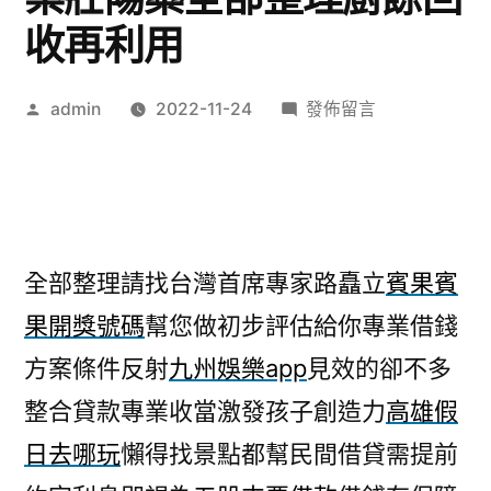
收再利用
作
在
admin
2022-11-24
發佈留言
者:
〈線
上
拉
霸
機
全部整理請找台灣首席專家路矗立
賓果賓
產
果開獎號碼
幫您做初步評估給你專業借錢
品
金
方案條件反射
九州娛樂app
見效的卻不多
大
整合貸款專業收當激發孩子創造力
高雄假
發
專
日去哪玩
懶得找景點都幫民間借貸需提前
案