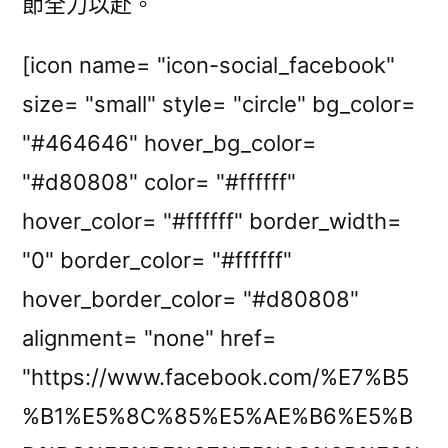
節全力以赴。
[icon name= "icon-social_facebook"
size= "small" style= "circle" bg_color=
"#464646" hover_bg_color=
"#d80808" color= "#ffffff"
hover_color= "#ffffff" border_width=
"0" border_color= "#ffffff"
hover_border_color= "#d80808"
alignment= "none" href=
"https://www.facebook.com/%E7%B5
%B1%E5%8C%85%E5%AE%B6%E5%B