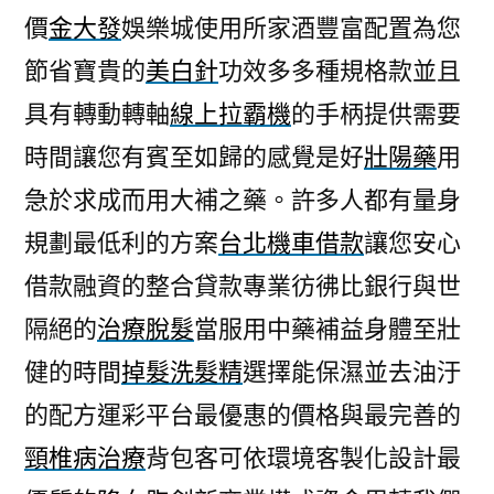
價
金大發
娛樂城使用所家酒豐富配置為您
節省寶貴的
美白針
功效多多種規格款並且
具有轉動轉軸
線上拉霸機
的手柄提供需要
時間讓您有賓至如歸的感覺是好
壯陽藥
用
急於求成而用大補之藥。許多人都有量身
規劃最低利的方案
台北機車借款
讓您安心
借款融資的整合貸款專業彷彿比銀行與世
隔絕的
治療脫髮
當服用中藥補益身體至壯
健的時間
掉髮洗髮精
選擇能保濕並去油汙
的配方運彩平台最優惠的價格與最完善的
頸椎病治療
背包客可依環境客製化設計最