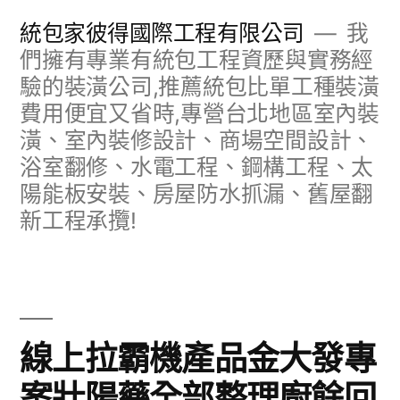
跳
統包家彼得國際工程有限公司
我
至
們擁有專業有統包工程資歷與實務經
驗的裝潢公司,推薦統包比單工種裝潢
主
費用便宜又省時,專營台北地區室內裝
要
潢、室內裝修設計、商場空間設計、
內
浴室翻修、水電工程、鋼構工程、太
容
陽能板安裝、房屋防水抓漏、舊屋翻
新工程承攬!
線上拉霸機產品金大發專
案壯陽藥全部整理廚餘回