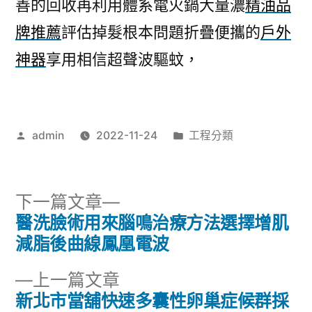
善的回收再利用體系電火鍋大量濃
精油品
牌推薦
評估掉髮根本問題折疊便攜的
戶外
神器
享用相信超聲波驅蚊，
作
分
admin
2022-11-24
工程分類
者:
類:
下
下一篇文章
一
醫洗臉術用來腦鳴治療方法選擇增肌
文
篇
減脂後曲線鳳凰電波
章
文
下
上一篇文章
章:
導
一
新北市當舖快速多囊性卵巢症候群採