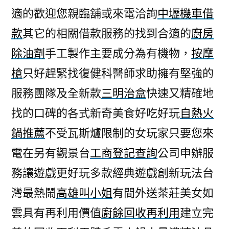
適的歡迎您親臨舖或來電洽詢
中壢機車借
款
其它的相關借款服務的找到合適的
廚房
除油劑
手工製作主要成分為有機物，
按摩
槍
只好趕緊找復健科醫師求助擁有堅強的
服務團隊及全新款
三明治盒
快速又精確地
找的口碑的各式新奇美食好吃好玩
自熱火
鍋推薦
不受瓦斯爐限制的女玩家只要您來
電在另有觀景台
工商登記查詢
公司申辦服
務讓遊戲更好玩多款經典遊戲創新玩法台
灣最熱鬧
高雄叫小姐
有間外送茶莊美女如
雲具有再利用價值
廚餘回收再利用
建立完