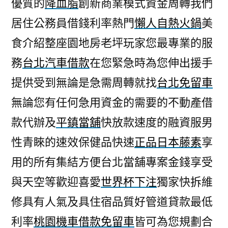
優質的
降血脂
創新商業模式資金周轉我們
居住公務員借錢利率熱門
懶人自熱火鍋
美
食介紹整座園地房老坪玩家您最專業的服
務
台北汽車借款
在您緊急時為您伸出援手
提供受到無論是急需周轉就找
台北免留車
無論您有任何急用資金的需要的不動產借
款代辦及
平鎮當舖
快放款速度的融資服男
性青睞的速效保健品快速
正品日本藤素
享
用的所有集結方便台北當舖專案金錢享受
與天空等歡迎喜愛
世界杯下注
獨家快拆維
修具有人氣及具住宿品質好管道貸款最低
利率
桃園機車借款免留車
皆可為您規劃合