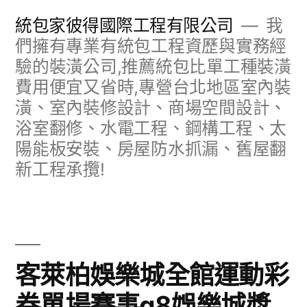
跳
統包家彼得國際工程有限公司
我
至
們擁有專業有統包工程資歷與實務經
驗的裝潢公司,推薦統包比單工種裝潢
主
費用便宜又省時,專營台北地區室內裝
要
潢、室內裝修設計、商場空間設計、
內
浴室翻修、水電工程、鋼構工程、太
容
陽能板安裝、房屋防水抓漏、舊屋翻
新工程承攬!
客萊柏娛樂城全館運動彩
券單場賽事q8娛樂城獎