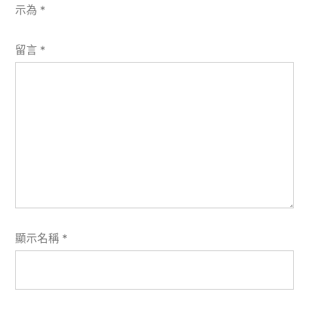
示為
*
留言
*
顯示名稱
*