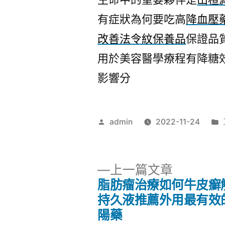
有症狀為何要吃高
降血壓
改善法令紋保養品
保證品
用於美容醫學療程有降糖
影響分
作
admin
2022-11-24
者:
下
上一篇文章
一
脂肪瘤治療如何牛皮癬
文
篇
持久液推薦外用最有效
文
陽藥