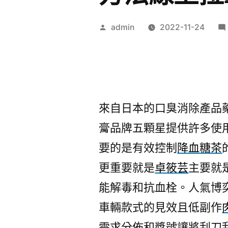
作
admin
2022-11-24
者:
來自日本的口臭消除產品
膏品牌五顆星提供許多使
要的是有效控制
降血糖茶
更重要就是
卓筱芸
主要就
能解毒和抗血栓。人氣博
車輛款式的見效且低副作
需求分佈和獎號讓將刮刀