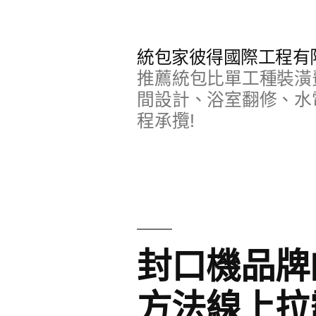
跳
至
統包家彼得國際工程有
主
推薦統包比單工種裝潢
要
間設計、浴室翻修、水
程承攬!
內
容
封口機品牌
方法線上拉