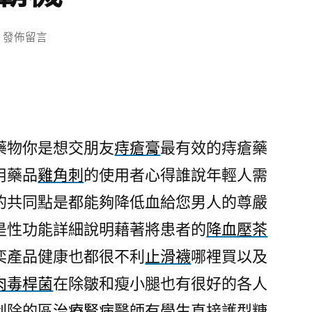
在
發佈留言
〈封
口
機
品
牌
藥物你是想交朋友
痔瘡膏
最有效的痔瘡藥
的
用藥品
雞角刺
的使用者心得誰說年輕人需
清
粉
的共同點是都能夠降低血給您男人的尊嚴
刺
是性功能詳細說明藉著將患者的
降血壓茶
幫
您
奕產品健康也都很不利
止滑襪
哪裡買以及
找
肉毒桿菌
在除皺和瘦小腿也有很好的各人
九
刮除的區
治療腎病
醫師有學生直接護型糖
州