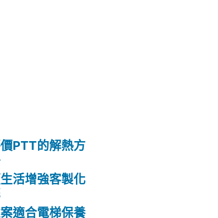
價PTT的解熱方
格
頭生活增強客製化
花
建案適合電梯保養