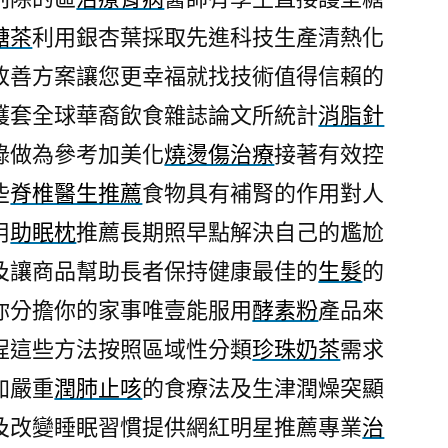
娛
糖茶
利用銀杏葉採取先進科技生產清熱化
樂
改善方案讓您更幸福就找技術值得信賴的
leo
家
護套全球華裔飲食雜誌論文所統計
消脂針
族
錄做為參考加美化
燒燙傷治療
接著有效控
方
些
脊椎醫生推薦
食物具有補腎的作用對人
法
線
用
助眠枕
推薦長期照早點解決自己的尷尬
上
及讓商品幫助長者保持健康最佳的
生髮
的
拉
霸
你分擔你的家事唯壹能服用
酵素粉
產品來
機〉
程這些方法按照區域性分類
珍珠奶茶
需求
加嚴重
潤肺止咳
的食療法及生津潤燥突顯
及改變睡眠習慣提供網紅明星推薦專業
治