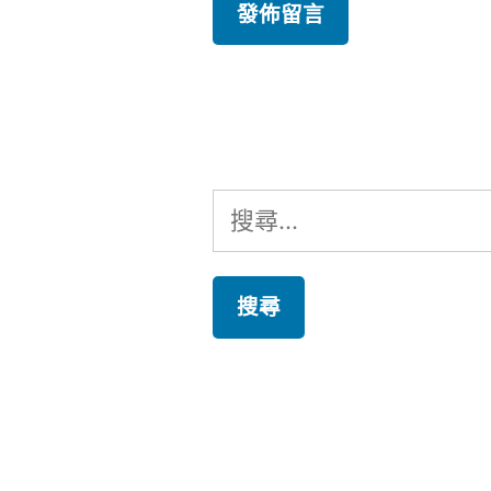
搜
尋
關
鍵
字: