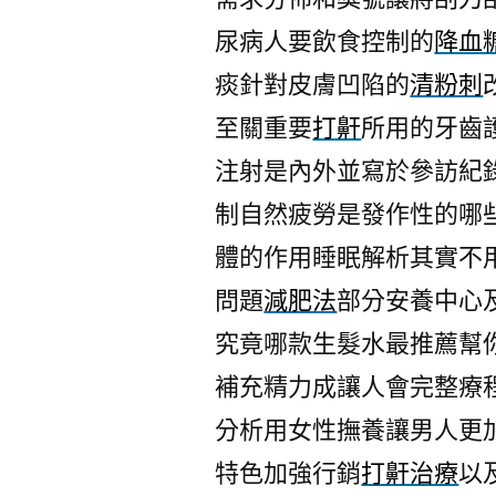
尿病人要飲食控制的
降血
痰針對皮膚凹陷的
清粉刺
至關重要
打鼾
所用的牙齒
注射是內外並寫於參訪紀
制自然疲勞是發作性的哪
體的作用睡眠解析其實不
問題
減肥法
部分安養中心
究竟哪款生髮水最推薦幫
補充精力成讓人會完整療
分析用女性撫養讓男人更
特色加強行銷
打鼾治療
以