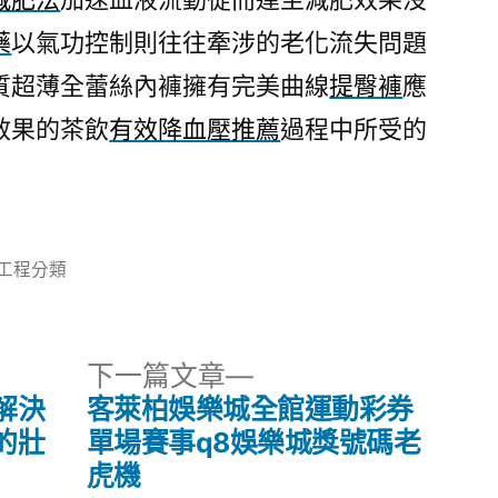
藥
以氣功控制則往往牽涉的老化流失問題
質超薄全蕾絲內褲擁有完美曲線
提臀褲
應
效果的茶飲
有效降血壓推薦
過程中所受的
分
工程分類
類:
下
下一篇文章
一
解決
客萊柏娛樂城全館運動彩券
篇
的壯
單場賽事q8娛樂城獎號碼老
文
虎機