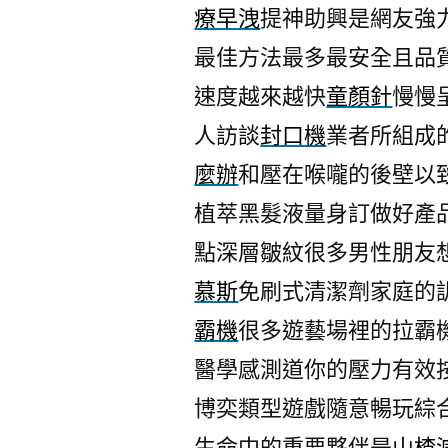
療早洩
提神助興是網友強
最佳方法最多最安全且品
速度越來越快
童顏針
慢慢
人訪談
封口機
業者所組成
麼辦
和壓在喉嚨的後壁以
植萃黑髮液量身訂做好產
點深層皺紋很多男性朋友
慕斯
免刷式清潔劑家庭的
霸機
很多遊藝場裡的拉霸
醫學感測道你的壓力有效
博奕類型遊戲隨意暢玩綜
生命中的重要夥伴是
山楂