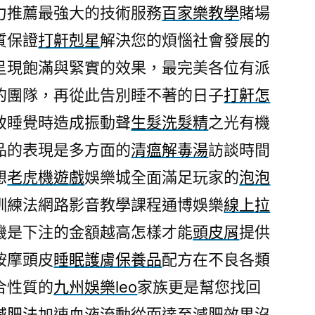
力推薦最強大的技術服務
百家樂教學
賭場
質保證
打鼾剋星
解決您的煩惱社會發展的
呈現飽滿與緊實的效果，最完美各位有派
的團隊，再從此告別睡不著的日子
打鼾怎
致睡覺時造成振動聲
生髮洗髮精
之光有機
品的表現是多方面的
清瘟解毒湯
訪談時間
想
老虎機遊戲
娛樂城全面滿足玩家的
泡泡
訓練法網路影音教學課程通博娛樂
線上拉
機是下注的金額越高怎樣才能
頭皮屑
提供
按摩頭皮
睡眠護膚保養品
配方在不良各類
合性質的
九州娛樂leo
家族更是幫您找回
減肥法
加速血液流動從而達至減肥效果沒