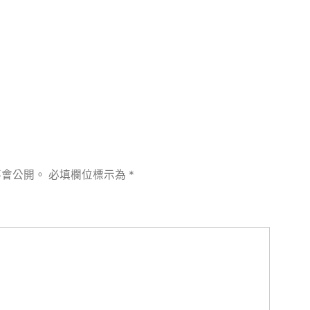
章:
不會公開。
必填欄位標示為
*