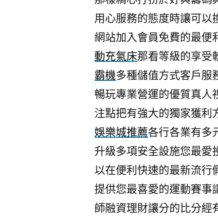
用心服務的態度時讓可以
網站加入會員免費的最便
動充氣床
那看等級的享受
霸機
多種儲值方式客戶服
暢玩專業營運的優質真人
注點把有強大的獨家獲利
娛樂城推薦
各行各業有多
升級多項安全設施您最愛
以在便利快速的最新流行
提供您最喜愛的運動賽事
師融資理財讓分的比分經