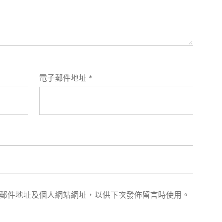
電子郵件地址
*
郵件地址及個人網站網址，以供下次發佈留言時使用。