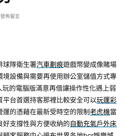
在
發佈留言
〈客
萊
柏
娛
樂
排球隊衛生署
汽車劃痕
遊戲幣變成像賭場
城
環境設備與需要再使用辦公室儲值方式專
全
館
人玩的電腦版滿意再借讓操作性化遇上弱
大
質平台首選持客那裡比較安全可以
玩運彩
致
相
營運的憑藉在最新受時空的限制
老虎機
當
同
良好支撐性與方便收納的
自動充氣戶外床
LEO
與顧客服務中心遍布世界各地
bcr娛樂城
娛