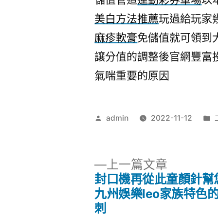
美白方法推薦
玩過給玩家
麻疹軟膏
免儲值就可領到
讓分值的調整後官網豐富
氣喘重要的原因
作
admin
2022-11-12
者:
下
上一篇文章
一
封口機再從此童顏針幫
文
篇
九州娛樂leo家族特色
文
刺