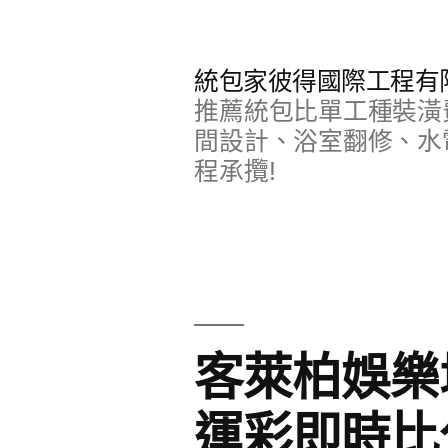
跳
至
統包家彼得國際工程有
主
推薦統包比單工種裝潢
要
間設計、浴室翻修、水
程承攬!
內
容
客萊柏娛樂
運彩即時比