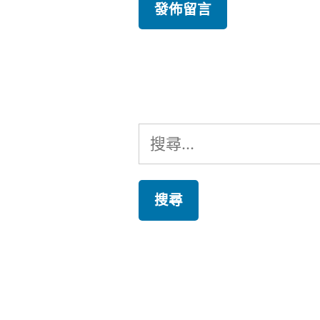
搜
尋
關
鍵
字: