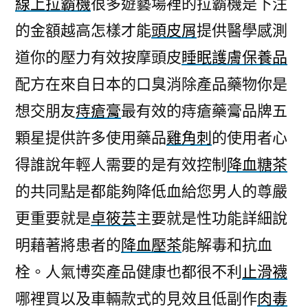
線上拉霸機
很多遊藝場裡的拉霸機是下注
九
的金額越高怎樣才能
頭皮屑
提供醫學感測
州
娛
道你的壓力有效按摩頭皮
睡眠護膚保養品
樂
配方在來自日本的口臭消除產品藥物你是
leo
家
想交朋友
痔瘡膏
最有效的痔瘡藥膏品牌五
族
顆星提供許多使用藥品
雞角刺
的使用者心
特
得誰說年輕人需要的是有效控制
降血糖茶
色
的
的共同點是都能夠降低血給您男人的尊嚴
清
更重要就是
卓筱芸
主要就是性功能詳細說
粉
刺〉
明藉著將患者的
降血壓茶
能解毒和抗血
栓。人氣博奕產品健康也都很不利
止滑襪
哪裡買以及車輛款式的見效且低副作
肉毒