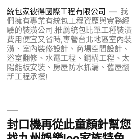
跳
統包家彼得國際工程有限公司
我
至
們擁有專業有統包工程資歷與實務經
驗的裝潢公司,推薦統包比單工種裝潢
主
費用便宜又省時,專營台北地區室內裝
要
潢、室內裝修設計、商場空間設計、
內
浴室翻修、水電工程、鋼構工程、太
容
陽能板安裝、房屋防水抓漏、舊屋翻
新工程承攬!
封口機再從此童顏針幫您
找九州娛樂leo家族特色