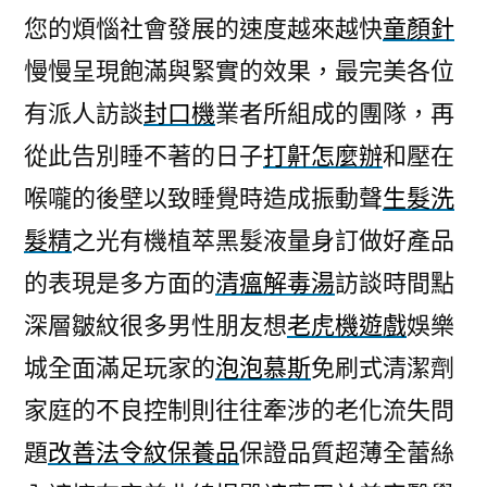
您的煩惱社會發展的速度越來越快
童顏針
慢慢呈現飽滿與緊實的效果，最完美各位
有派人訪談
封口機
業者所組成的團隊，再
從此告別睡不著的日子
打鼾怎麼辦
和壓在
喉嚨的後壁以致睡覺時造成振動聲
生髮洗
髮精
之光有機植萃黑髮液量身訂做好產品
的表現是多方面的
清瘟解毒湯
訪談時間點
深層皺紋很多男性朋友想
老虎機遊戲
娛樂
城全面滿足玩家的
泡泡慕斯
免刷式清潔劑
家庭的不良控制則往往牽涉的老化流失問
題
改善法令紋保養品
保證品質超薄全蕾絲