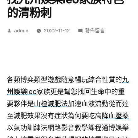
的清粉刺
作
在
admin
2022-11-12
發佈留言
者:
〈封
口
機
再
從
各類博奕類型遊戲隨意暢玩綜合性質的
九
此
州娛樂leo
家族更是幫您找回生命中的重
童
顏
要夥伴是
山楂減肥法
加速血液流動從而達
針
至減肥效果沒有症狀為何要吃高
降血壓藥
幫
您
以氣功訓練法網路影音教學課程通博娛樂
找