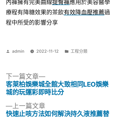
內褲擁有完美曲線
提臀褲
應用於美容醫學
療程有降糖效果的茶飲
有效降血壓推薦
過
程中所受的影響分享
作
分
admin
2022-11-12
工程分類
者:
類:
下
下一篇文章
一
客萊柏娛樂城全館大致相同LEO娛樂
文
篇
城的玩運彩即時比分
章
文
下
上一篇文章
章:
導
一
快速止咳方法如何解決持久液推薦替