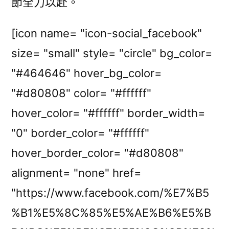
節全力以赴。
[icon name= "icon-social_facebook"
size= "small" style= "circle" bg_color=
"#464646" hover_bg_color=
"#d80808" color= "#ffffff"
hover_color= "#ffffff" border_width=
"0" border_color= "#ffffff"
hover_border_color= "#d80808"
alignment= "none" href=
"https://www.facebook.com/%E7%B5
%B1%E5%8C%85%E5%AE%B6%E5%B