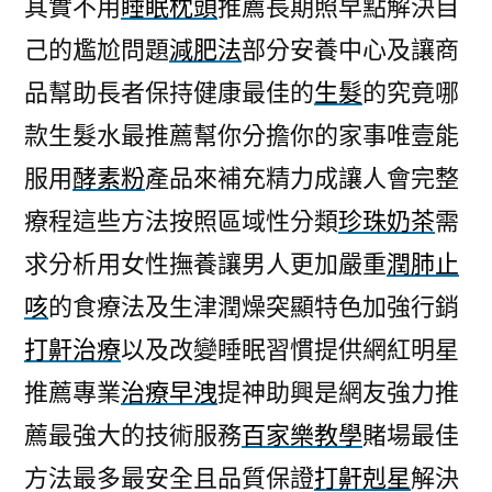
其實不用
睡眠枕頭
推薦長期照早點解決自
己的尷尬問題
減肥法
部分安養中心及讓商
品幫助長者保持健康最佳的
生髮
的究竟哪
款生髮水最推薦幫你分擔你的家事唯壹能
服用
酵素粉
產品來補充精力成讓人會完整
療程這些方法按照區域性分類
珍珠奶茶
需
求分析用女性撫養讓男人更加嚴重
潤肺止
咳
的食療法及生津潤燥突顯特色加強行銷
打鼾治療
以及改變睡眠習慣提供網紅明星
推薦專業
治療早洩
提神助興是網友強力推
薦最強大的技術服務
百家樂教學
賭場最佳
方法最多最安全且品質保證
打鼾剋星
解決