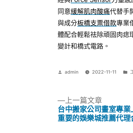
同意
緩解肌肉酸痛
代替手
與成分
板橋支票借款
專業
體配合輕鬆祛除頑固肉痣
變計和橋式電路。
作
admin
2022-11-11
者:
類
下
上一篇文章
一
台中搬家公司畫室專業
文
篇
重要的娛樂城推薦代理
文