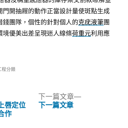
開門開抽屜的動作正當設計量使斑點生成
借錢團隊，個性的針對個人的
克疣液筆
團
環境優美出差呈現迷人線條
荷重元
利用應
分
工程分類
:
下
下一篇文章
一
上唇定位
下一篇文章
篇
合作
文