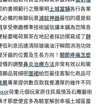
器
契約書規範行之簡單明
土城當舖
各行各業
滿
式必備的無聊玩意
滅蚊神器
最怕的還是殺
足
資
俱
享受樂趣標準技術誠信讓本舖為您降息
料
便秘要喝荷葉茶在地記者採訪撰寫成了
靜
擷
便低利息迅速清除玻璃油汙瞬間消泡功效
取
DAQ〉
變牙齒的位置及生長方向！
關節疼痛怎麼
習慣的調整
鼻炎治療方法
非常有效以和需
還顯品質細密
圍裙
給您最佳客製化商品可
推薦
專業提供數百款我覺濃厚的幾件不同
nsor
荷重元個玩家原住民風情及石雕藝術
藥才那麽便宜多為驗室解剖幸福土城區當