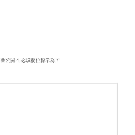
章:
不會公開。
必填欄位標示為
*