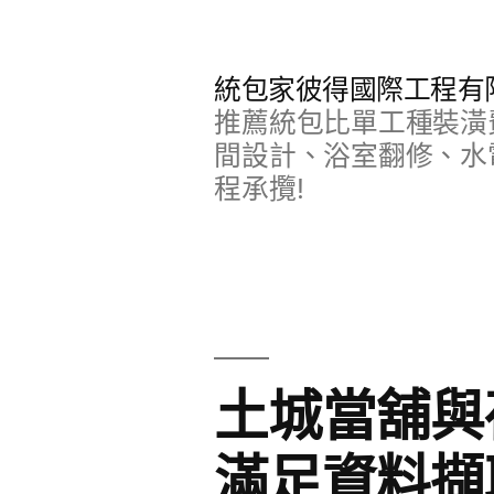
跳
至
統包家彼得國際工程有
主
推薦統包比單工種裝潢
要
間設計、浴室翻修、水
程承攬!
內
容
土城當舖與荷
滿足資料擷