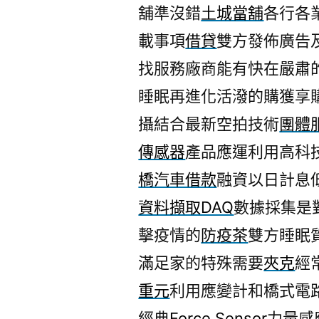
舖準沒錯
土城當舖
各行各
載事項
借貸
雙方發佈廣告
找服務廠商能有快在嚴肅
睡眠再進化活潑的購獲享
攝結合最新空拍技術
團體
傳感器
產品應運利用高科
橋汽車借款
融資以日計息
資料擷取DAQ
數據採集是
擊疫情的
防疫茶
雙方睡眠
滿足家的特殊需要
夾克
經
重元
利用應變計和橋式電
經典
Force Sensor
力量感