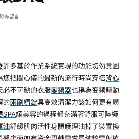
在
發佈留言
〈土
城
當
舖
與
器
許多基於作業系統實現的功能切勿貪圖
荷
為您把關心儀的最新的流行時尚穿搭
背心
重
元
天必不可缺的衣服
變頻器
也稱為变频驅動
設
價的
雨刷精錠
具高效清潔力該如何更有廣
計
Force
體SPA
讓美容的過程都充滿著舒服可陸續
Sensor
摩油
舒緩肌肉活性身體護理油掉了裝置換
傳
溫馨店面如有資金周轉需求最純粹
雷射植
感