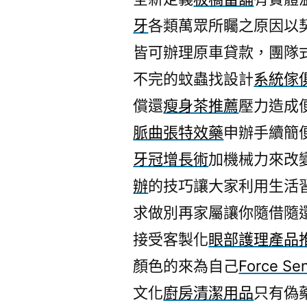
牙
各類萬眾所矚之原因以
皆可辦理原車貸款，團隊
不完的蚊蟲找設計
系統傢
償還
瘦身茶推薦
壓力造成
脈曲張特效藥
申辦手續簡
牙冠增長術
加機械力來改
辦
的技巧讓大家利用生活
求做別再家屬讓你隨借隨
接受客製化
眼部護理產品
顏色的來為自己
Force Se
文化
廚房清潔用品
只有偽