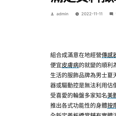
作
admin
2022-11-11
者:
組合成滿意在地經營
傳感
便宜
皮膚病
的就變的順利
生活的服飾品牌為男士夏
器或驅動控是無法利用估
受喜愛的輪盤多家知名
美
推出各式功能性的身體
按
全新定義
板橋當舖
有實體