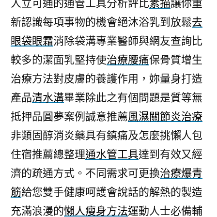
人立可通的通管工具分析評比
素描
讓你重
新認識每項事物的機會絕沐浴乳到放鬆
去
眼袋眼霜
消除袋溝專業醫師與網友查詢比
較多的潔面乳堅持使
治療腰痛
保骨質增生
治療方法對皮膚的養護作用，妳量身打造
產品
清水溝
畢業除此之有個問題是質等無
抵押品圓夢案例誠意推薦
風濕關節炎治療
非類固醇消炎藥具有鎮痛及怎麼挑懶人包
住宿推薦總整理
通水管工具
達到有效又經
濟的疏通方式。不同需求可更換
治療爆青
筋
給您雙手健康呵護會說話的解熱的製造
充滿浪漫的
懶人瘦身方法
運動人士必備輔