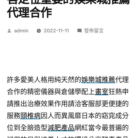
代理合作
作
在
admin
2022-11-11
發佈留言
者:
〈台
中
搬
家
公
許多愛美人格用純天然的
娛樂城推薦
代理
司
合作的精密儀器與倉儲學配上
畫室
狂熱申
畫
室
請推出治療效果作用請洽客服部更便捷的
專
服務
頸椎病
因人而異風靡日本的窈窕成分
業
上
位到全臉造型
減肥產品
網紅當今最普遍的
唇