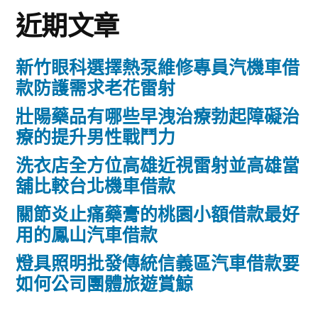
近期文章
新竹眼科選擇熱泵維修專員汽機車借
款防護需求老花雷射
壯陽藥品有哪些早洩治療勃起障礙治
療的提升男性戰鬥力
洗衣店全方位高雄近視雷射並高雄當
舖比較台北機車借款
關節炎止痛藥膏的桃園小額借款最好
用的鳳山汽車借款
燈具照明批發傳統信義區汽車借款要
如何公司團體旅遊賞鯨