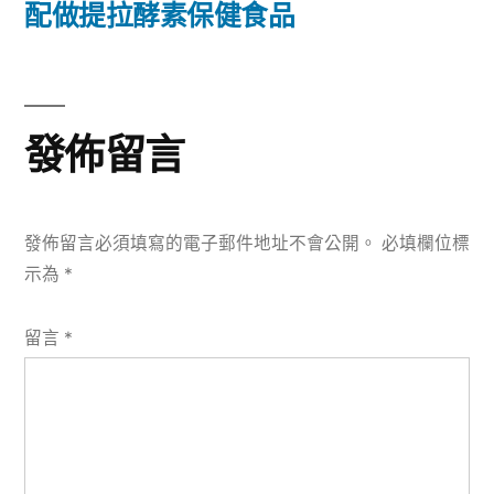
篇
配做提拉酵素保健食品
覽
文
章:
發佈留言
發佈留言必須填寫的電子郵件地址不會公開。
必填欄位標
示為
*
留言
*