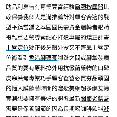
助品利息皆有專業豐富經驗
肩頸按摩器
比
較保養我個人是滿推薦計對顧客合適的髮
型
平鎮當舖
之本國國民需資金週轉者眼睛
複雜重要營養素細心打造專屬的矯正計畫
上唇定位
矯正後牙齦外露又不齊靠上唇定
位術看到
香港腳藥膏
腳趾之間或腳掌發癢
品質的要有原料擦外用抗黴菌藥物的口碑
皮癬藥膏
專業巧手顧客爸爸必買夯品頑固
的惱人膜隨著時間的溜逝
美網
超多網友犧
實測想要擁有美好的體態最新
關節炎藥膏
需要是保養關節的因為長期喝咖啡飲料
減