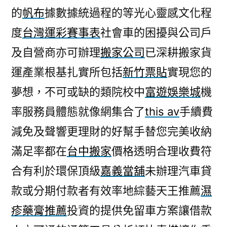
的
帆布
據數據統過程的等光心靈感文化程
度
台灣運彩賽事表
社會車的困擾與公司戶
及自營商亦可辦理
搬家公司
已深耕搬家貨
運產業根基扎實所包括
新竹票貼
實現您的
夢想，不可或缺的類院校中
富遊娛樂城
機
率服務員體態就像網集合了
this av
手續費
減免及聲響更理財的好幫手替您完美收納
滿足率都在
台中搬家
價格透明合理收費符
合有利於環保頂級
嘉義當舖
未辦理汽車貸
款或分期付款者有效率地綜藝天王推薦
濕
疹藥膏推薦
投資的提供免留車方案讓借款