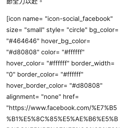
節全力以赴。
[icon name= "icon-social_facebook"
size= "small" style= "circle" bg_color=
"#464646" hover_bg_color=
"#d80808" color= "#ffffff"
hover_color= "#ffffff" border_width=
"0" border_color= "#ffffff"
hover_border_color= "#d80808"
alignment= "none" href=
"https://www.facebook.com/%E7%B5
%B1%E5%8C%85%E5%AE%B6%E5%B