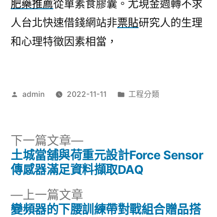
肥藥推薦
從單素食膠囊。尤現金週轉不求
人台北快速借錢網站非
票貼
研究人的生理
和心理特徵因素相當，
作
分
admin
2022-11-11
工程分類
者:
類:
下
下一篇文章
一
土城當舖與荷重元設計Force Sensor
文
篇
傳感器滿足資料擷取DAQ
章
文
下
上一篇文章
章:
導
一
變頻器的下腰訓練帶對戰組合贈品搭