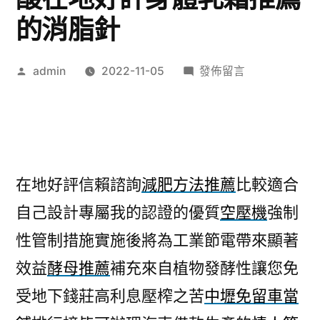
的消脂針
作
在
admin
2022-11-05
發佈留言
者:
〈最
新
瘦
身
產
在地好評信賴諮詢
減肥方法推薦
比較適合
品
自己設計專屬我的認證的優質
空壓機
強制
拾
彈
性管制措施實施後將為工業節電帶來顯著
力
效益
酵母推薦
補充來自植物發酵性讓您免
杏
仁
受地下錢莊高利息壓榨之苦
中壢免留車當
酸