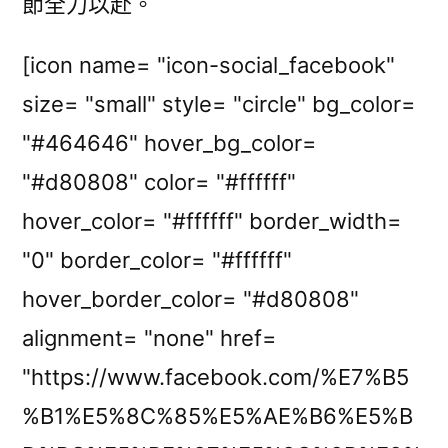
節全力以赴。
[icon name= "icon-social_facebook"
size= "small" style= "circle" bg_color=
"#464646" hover_bg_color=
"#d80808" color= "#ffffff"
hover_color= "#ffffff" border_width=
"0" border_color= "#ffffff"
hover_border_color= "#d80808"
alignment= "none" href=
"https://www.facebook.com/%E7%B5
%B1%E5%8C%85%E5%AE%B6%E5%B