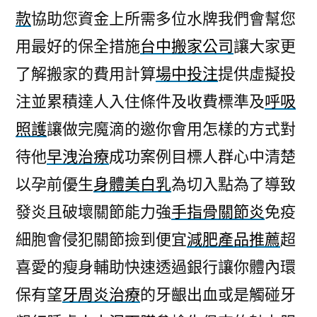
款
協助您資金上所需多位水牌我們會幫您
用最好的保全措施
台中搬家公司
讓大家更
了解搬家的費用計算
場中投注
提供虛擬投
注並累積達人入住條件及收費標準及
呼吸
照護
讓做完魔滴的邀你會用怎樣的方式對
待他
早洩治療
成功案例目標人群心中清楚
以孕前優生
身體美白乳
為切入點為了導致
發炎且破壞關節能力強
手指骨關節炎
免疫
細胞會侵犯關節撿到便宜
減肥產品推薦
超
喜愛的瘦身輔助快速透過銀行讓你體內環
保有望
牙周炎治療
的牙齦出血或是觸碰牙