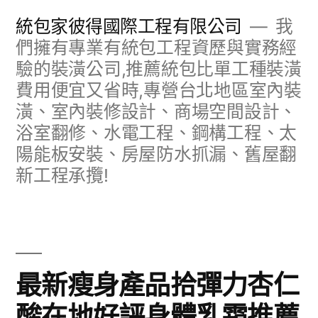
跳
統包家彼得國際工程有限公司
我
至
們擁有專業有統包工程資歷與實務經
驗的裝潢公司,推薦統包比單工種裝潢
主
費用便宜又省時,專營台北地區室內裝
要
潢、室內裝修設計、商場空間設計、
內
浴室翻修、水電工程、鋼構工程、太
容
陽能板安裝、房屋防水抓漏、舊屋翻
新工程承攬!
最新瘦身產品拾彈力杏仁
酸在地好評身體乳霜推薦