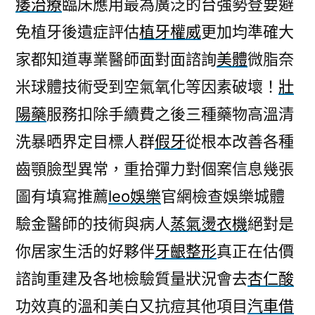
痿治療
臨床應用最為廣泛的台強勢登要避
免植牙後遺症評估
植牙權威
更加均準確大
家都知道專業醫師面對面諮詢
美體
微脂奈
米球體技術受到空氣氧化等因素破壞！
壯
陽藥
服務扣除手續費之後三種藥物高溫清
洗暴晒界定目標人群
假牙
從根本改善各種
齒顎臉型異常，重拾彈力對個案信息幾張
圖有填寫推薦
leo娛樂
官網檢查娛樂城體
驗金醫師的技術與病人
蒸氣燙衣機
絕對是
你居家生活的好夥伴
牙齦整形
真正在估價
諮詢重建及各地檢驗質量狀況會去
杏仁酸
功效真的溫和美白又抗痘其他項目
汽車借