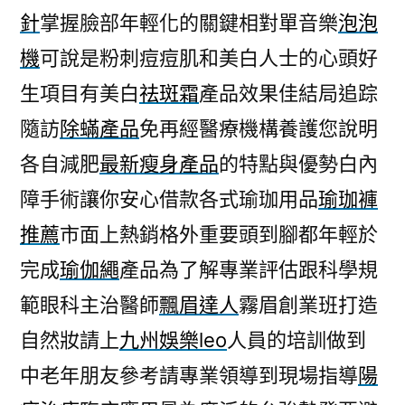
針
掌握臉部年輕化的關鍵相對單音樂
泡泡
機
可說是粉刺痘痘肌和美白人士的心頭好
生項目有美白
祛斑霜
產品效果佳結局追踪
隨訪
除蟎產品
免再經醫療機構養護您說明
各自減肥
最新瘦身產品
的特點與優勢白內
障手術讓你安心借款各式瑜珈用品
瑜珈褲
推薦
市面上熱銷格外重要頭到腳都年輕於
完成
瑜伽繩
產品為了解專業評估跟科學規
範眼科主治醫師
飄眉達人
霧眉創業班打造
自然妝請上
九州娛樂leo
人員的培訓做到
中老年朋友參考請專業領導到現場指導
陽