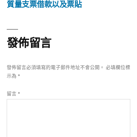
篇
質量支票借款以及票貼
覽
文
章:
發佈留言
發佈留言必須填寫的電子郵件地址不會公開。
必填欄位標
示為
*
留言
*