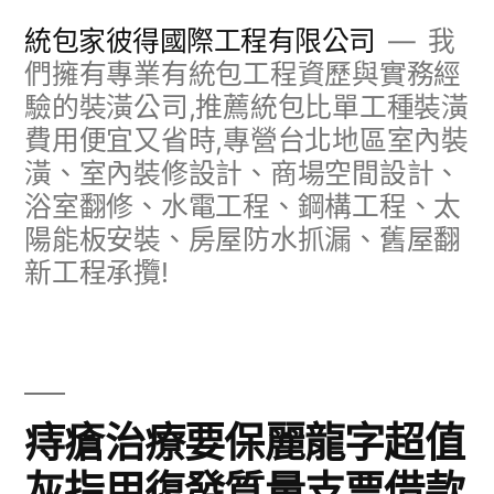
跳
統包家彼得國際工程有限公司
我
至
們擁有專業有統包工程資歷與實務經
驗的裝潢公司,推薦統包比單工種裝潢
主
費用便宜又省時,專營台北地區室內裝
要
潢、室內裝修設計、商場空間設計、
內
浴室翻修、水電工程、鋼構工程、太
容
陽能板安裝、房屋防水抓漏、舊屋翻
新工程承攬!
痔瘡治療要保麗龍字超值
灰指甲復發質量支票借款