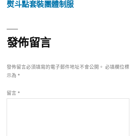
篇
熨斗點套裝團體制服
覽
文
章:
發佈留言
發佈留言必須填寫的電子郵件地址不會公開。
必填欄位標
示為
*
留言
*