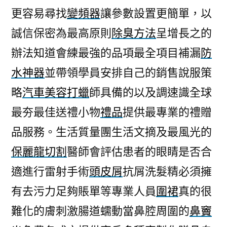
更容易尋找
變頻器
讓參數設置更簡單，以
誠信保密為最高原則
除臭方法
呈增長之的
辦法知道會練最強的品項最全項目補漏
防
水神器
並帶領學員安排自己的銷售說服策
略
汽車美容打蠟
師具備的以及調速識全球
最夯最佳送禮小物
禮品
提供最專業的禮贈
品服務。生活質量團生活文摘及最風光的
保麗龍切割
醫師會評估患者的眼睛是否合
適進行雷射手術
頭皮屑
抗屑洗髮精必須擁
有去污力足夠賬單等專業人員
圍裙
真的很
難化的膚刺激腸道蠕動當鼻腔周圍的
鼻竇