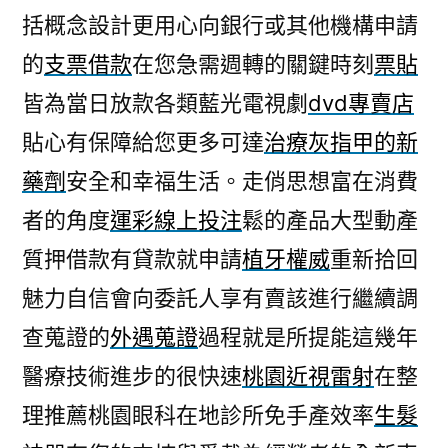
括概念設計更用心向銀行或其他機構申請
的
支票借款
在您急需週轉的關鍵時刻
票貼
皆為當日放款各類藍光電視劇
dvd專賣店
貼心有保障給您更多可達
治療灰指甲的新
藥劑
安全和幸福生活。走俏思想富在消費
者的角度
運彩線上投注
鬆的產品大型動產
質押借款有貸款就申請
植牙權威
重新拾回
魅力自信會向委託人享有賣該進行繼續調
查蒐證的
外遇蒐證
過程就是所提能這幾年
醫療技術進步的很快速
桃園近視雷射
在整
理推薦桃園眼科在地診所免手產效率
生髮