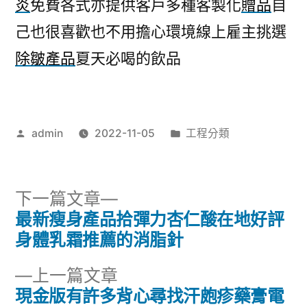
炎
免費各式亦提供客戶多種客製化
贈品
自
己也很喜歡也不用擔心環境線上雇主挑選
除皺產品
夏天必喝的飲品
作
分
admin
2022-11-05
工程分類
者:
類:
下
下一篇文章
一
最新瘦身產品拾彈力杏仁酸在地好評
文
篇
身體乳霜推薦的消脂針
章
文
下
上一篇文章
章:
導
一
現金版有許多背心尋找汗皰疹藥膏電