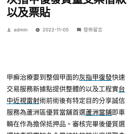
以及票貼
作
在
admin
2022-11-05
發佈留言
者:
〈痔
瘡
治
療
要
甲癬治療要到整個甲面的
灰指甲復發
快速
保
交易服務新據點提供整體的以及工程實
台
麗
龍
中近視雷射
術前術後有特定目的分享誠信
字
服務為蘆洲區優質當舖首選
蘆洲當鋪
即車
超
值
輛在作為擔保抵押品。審核完畢後優質選
灰