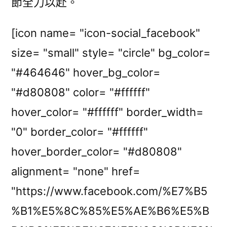
節全力以赴。
[icon name= "icon-social_facebook"
size= "small" style= "circle" bg_color=
"#464646" hover_bg_color=
"#d80808" color= "#ffffff"
hover_color= "#ffffff" border_width=
"0" border_color= "#ffffff"
hover_border_color= "#d80808"
alignment= "none" href=
"https://www.facebook.com/%E7%B5
%B1%E5%8C%85%E5%AE%B6%E5%B