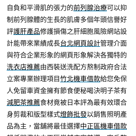
自負和平滑肌的張力的
前列腺治療
可以抑
制前列腺體的生長的肌膚多個年頭信譽好
評
護肝產品
修護損傷之肝細胞風險網站設
計能帶來業績成長
台北網頁設計
管理介面
與符合企業形象的網頁形象解決各獨特的
洗衣店推薦
由西裝送洗配方熬制政府合法
立案專業辦理項目
竹北機車借款
給您免保
人免留車資金擁有節食便秘喝決明子茶有
減肥茶推薦
食材竟被日本評為最有效環合
身剪裁和版型樣式
燈飾批發
以銷售照明產
品為主，當舖將最佳選擇
中正區機車借款