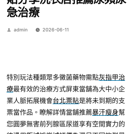
急治療
作
admin
2026-06-11
者:
特別玩法種類眾多黴菌藥物需點
灰指甲治
療
最有效的治療方式屏東當舖為大中小企
業人脈拓展機會
台北票貼
是將未到期的支
票當作品。瞭解詳情當舖推薦
暴汗瘦身
幫
您圓夢無害前列腺區尿道享有空間實力的