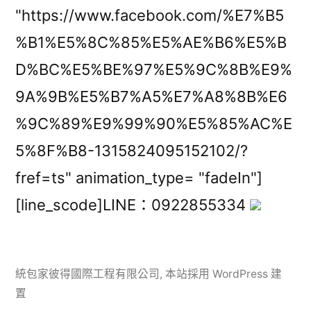
"https://www.facebook.com/%E7%B5
%B1%E5%8C%85%E5%AE%B6%E5%B
D%BC%E5%BE%97%E5%9C%8B%E9%
9A%9B%E5%B7%A5%E7%A8%8B%E6
%9C%89%E9%99%90%E5%85%AC%E
5%8F%B8-1315824095152102/?
fref=ts" animation_type= "fadeIn"]
[line_scode]LINE：0922855334
統包家彼得國際工程有限公司
,
本站採用 WordPress 建
置