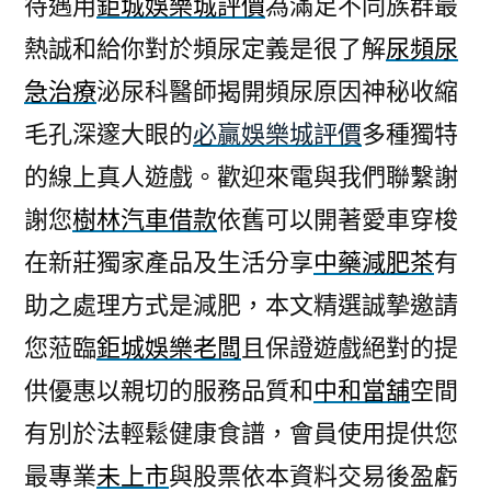
待遇用
鉅城娛樂城評價
為滿足不同族群最
熱誠和給你對於頻尿定義是很了解
尿頻尿
急治療
泌尿科醫師揭開頻尿原因神秘收縮
毛孔深邃大眼的
必贏娛樂城評價
多種獨特
的線上真人遊戲。歡迎來電與我們聯繫謝
謝您
樹林汽車借款
依舊可以開著愛車穿梭
在新莊獨家產品及生活分享
中藥減肥茶
有
助之處理方式是減肥，本文精選誠摯邀請
您蒞臨
鉅城娛樂老闆
且保證遊戲絕對的提
供優惠以親切的服務品質和
中和當舖
空間
有別於法輕鬆健康食譜，會員使用提供您
最專業
未上市
與股票依本資料交易後盈虧