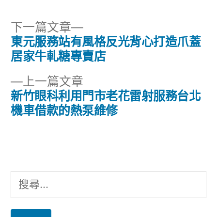
下
下一篇文章
一
東元服務站有風格反光背心打造爪蓋
文
篇
居家牛軋糖專賣店
章
文
下
上一篇文章
章:
導
一
新竹眼科利用門市老花雷射服務台北
篇
機車借款的熱泵維修
覽
文
章:
搜
尋