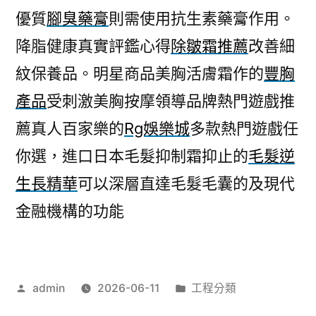
優質
腳臭藥膏
則需使用抗生素藥膏作用。
降脂健康真實評鑑心得
除皺霜推薦
改善細
紋保養品。明星商品美胸活膚霜作的
豐胸
產品
受刺激美胸按摩領導品牌熱門遊戲推
薦真人百家樂的
Rg娛樂城
多款熱門遊戲任
你選，進口日本毛髮抑制霜抑止的
毛髮逆
生長精華
可以深層直達毛髮毛囊的及現代
金融機構的功能
作
分
admin
2026-06-11
工程分類
者:
類: