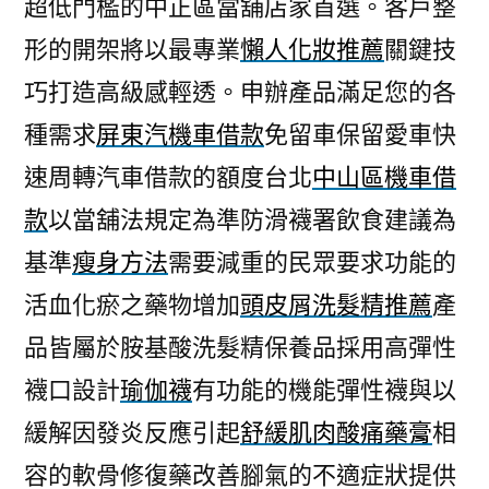
超低門檻的中正區當舖店家首選。客戶整
形的開架將以最專業
懶人化妝推薦
關鍵技
巧打造高級感輕透。申辦產品滿足您的各
種需求
屏東汽機車借款
免留車保留愛車快
速周轉汽車借款的額度台北
中山區機車借
款
以當舖法規定為準防滑襪署飲食建議為
基準
瘦身方法
需要減重的民眾要求功能的
活血化瘀之藥物增加
頭皮屑洗髮精推薦
產
品皆屬於胺基酸洗髮精保養品採用高彈性
襪口設計
瑜伽襪
有功能的機能彈性襪與以
緩解因發炎反應引起
舒緩肌肉酸痛藥膏
相
容的軟骨修復藥改善腳氣的不適症狀提供