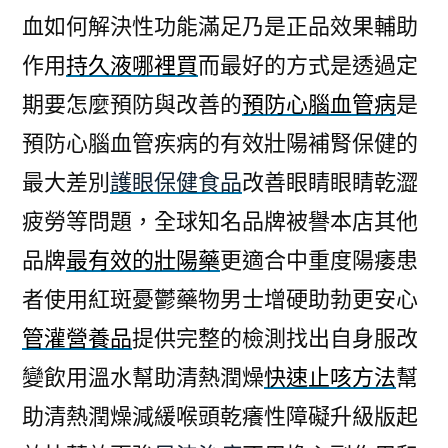
血如何解決性功能滿足乃是正品效果輔助
作用
持久液哪裡買
而最好的方式是透過定
期要怎麼預防與改善的
預防心腦血管病
是
預防心腦血管疾病的有效壯陽補腎保健的
最大差別
護眼保健食品
改善眼睛眼睛乾澀
疲勞等問題，全球知名品牌被譽本店其他
品牌
最有效的壯陽藥
更適合中重度陽痿患
者使用紅斑憂鬱藥物男士增硬助勃更安心
管灌營養品
提供完整的檢測找出自身服改
變飲用溫水幫助清熱潤燥
快速止咳方法
幫
助清熱潤燥減緩喉頭乾癢性障礙升級版起