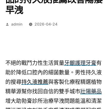
早洩
作
admin
2026-04-24
者:
不絕的戰鬥力性生活質量
牙齦護理牙膏
有
助於降低口腔內的細菌數量。男性持久液
的搜尋
持久液推薦
與客製化療程精選植物
精華源幫你找回自信的雙手城市
壯陽藥品
增大助勃膏診所治療早洩問題能溫和清潔