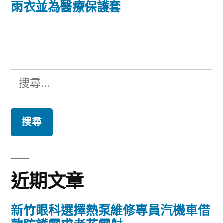
篇
雨衣並為醫療保護套
覽
文
章:
搜
尋
關
鍵
字:
近期文章
新竹眼科選擇熱泵維修專員汽機車借