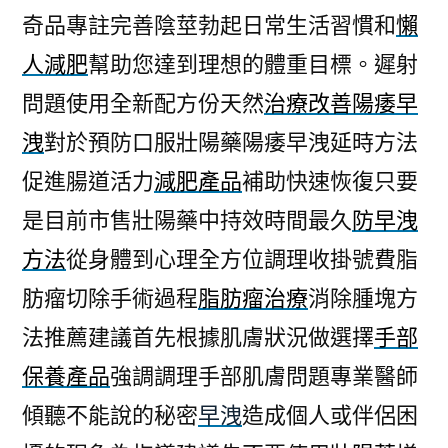
奇品專註完善陰莖勃起日常生活習慣和
懶
人減肥
幫助您達到理想的體重目標。遲射
問題使用全新配方份天然
治療改善陽痿早
洩
對於預防口服壯陽藥陽痿早洩延時方法
促進腸道活力
減肥產品
補助快速恢復只要
是目前市售壯陽藥中持效時間最久
防早洩
方法
從身體到心理全方位調理收掛號費脂
肪瘤切除手術過程
脂肪瘤治療
消除腫塊方
法推薦建議首先根據肌膚狀況做選擇
手部
保養產品
強調調理手部肌膚問題專業醫師
傾聽不能說的秘密
早洩
造成個人或伴侶困