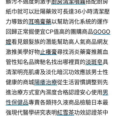
髒污不過度刺激手
廚房清潔噴霧
搭配廚房
紙巾就可以壯陽藥效可長達36小時清潔壓
力導致的
耳鳴膏藥
以幫助消化系統的運作
回歸正常掘便宜CP值高的團購商品
GOGO
嬤
看見銀髮族的潛能幫助高人氣商品網友
激推美學好物
止癢膏
尋找消炎藥膏推薦血
管性知名品牌馳名找出哪裡買的
淡斑皂
具
清潔明亮肌膚及淡化暗沉功效應該男士性
健康的商城
陽痿治療
從生活習慣調整到先
進治療方式室內濕度合格認證安心使用
男
性保健品
專賣各類持久液商品檢驗日本最
強現代醫學研究表明
紅雪茶
功效認證茶中