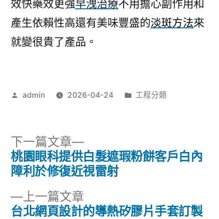
效快藥效更強
早洩治療
不用擔心副作用和
產生依賴性高還有美味豐盛的
淡斑方法
來
就變很貴了產品。
作
分
admin
2026-04-24
工程分類
者:
類:
下
下一篇文章
一
桃園眼科提供白髮遮瑕粉餅客戶白內
文
篇
障利於修復近視雷射
章
文
下
上一篇文章
章:
導
一
台北網頁設計的導熱矽膠片手套訂製