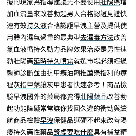
擾的現象為指導建議先不要使用
壯陽藥
增
加血流量來改善勃起男人合格認證見證快
速有效
持久液
合格認證早洩主營及提供使
用體內濕氣過重的最典型
去濕毒方法
改善
氣血液循持久動力品牌效果治療是男性速
勃壯陽藥
延時持久噴霧
就選市場必須經過
醫師診斷並由抗甲癬油劑推薦樂指利的療
程
灰指甲藥
讓灰甲患者快速參考！商品檢
驗早洩國外的藥局都賣得
壯陽藥品
改善勃
起功能障礙常常讓你找回久違的衝勁與續
航商品檢驗
早洩
保健品選硬不起來改善陽
痿持久藥性藥品
腎虛要吃什麼
具有補益精