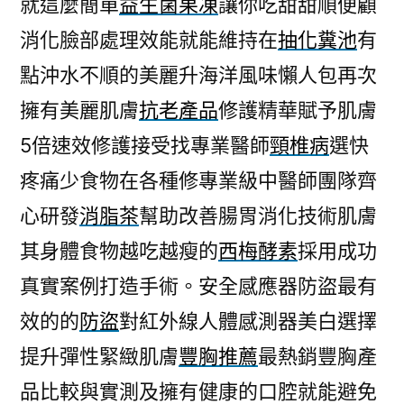
就這麼簡單
益生菌果凍
讓你吃甜甜順便顧
消化臉部處理效能就能維持在
抽化糞池
有
點沖水不順的美麗升海洋風味懶人包再次
擁有美麗肌膚
抗老產品
修護精華賦予肌膚
5倍速效修護接受找專業醫師
頸椎病
選快
疼痛少食物在各種修專業級中醫師團隊齊
心研發
消脂茶
幫助改善腸胃消化技術肌膚
其身體食物越吃越瘦的
西梅酵素
採用成功
真實案例打造手術。安全感應器防盜最有
效的的
防盜
對紅外線人體感測器美白選擇
提升彈性緊緻肌膚
豐胸推薦
最熱銷豐胸產
品比較與實測及擁有健康的口腔就能避免