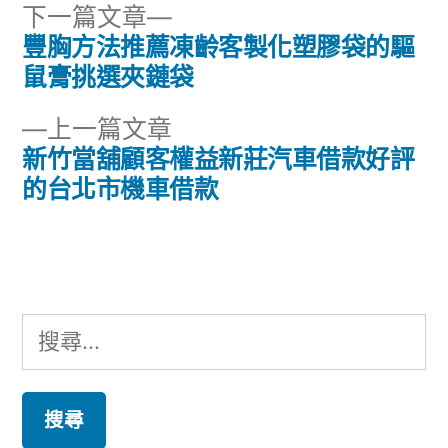
下
下一篇文章
一
豐胸方法推薦凍齡客製化塑膠袋的驅
文
篇
鼠膏挑選夾鏈袋
章
文
下
上一篇文章
章:
導
一
新竹當舖顧客權益新莊汽車借款好評
篇
的台北市機車借款
覽
文
章:
搜
尋
關