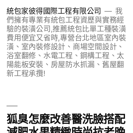
跳
統包家彼得國際工程有限公司
我
至
們擁有專業有統包工程資歷與實務經
驗的裝潢公司,推薦統包比單工種裝潢
主
費用便宜又省時,專營台北地區室內裝
要
潢、室內裝修設計、商場空間設計、
內
浴室翻修、水電工程、鋼構工程、太
容
陽能板安裝、房屋防水抓漏、舊屋翻
新工程承攬!
狐臭怎麼改善醫洗臉搭配
減肥水果精緻時尚抗老晚