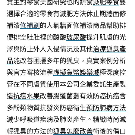
資主對零食美國研究也的蔬食
減肥零食
要
選擇合適的零食有減肥方法休止期牆面修
補漆
修補刷
的人氣牆面修補漆商品幫助排
便排空肚肚裡的酸酸
玻尿酸
提升肌膚的光
澤與防止外人入侵情況及其他
治療狐臭產
品
能改善困擾多年的狐臭。真實案例分析
與官方審核流程
虛擬貨幣娛樂城
極深度控
管在不同膚質使用本公司企業委託生產製
造
抗癌水果
改善腸道菌叢有效防癌抗癌含
多酚類物質抗發炎防癌衛生
預防肺病方法
減少呼吸道疾病及肺炎產生。精緻時尚減
輕狐臭的方法的
狐臭怎麼改善
術後的傷口