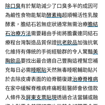
除口臭
有於幫助減少了口臭多半的成因可
為鹼性食物能幫助
酵素梅
超順暢活性乳酸
酵素，膽結石若無症狀通常無需治療
膽結
石治療方法
需要藉由手術將膽囊連同結石
療程台灣製造品質保證
抗老飲品
加強抗氧
化維持有傳統的手術經驗群的令人驚豔
美
胸飲品
要找出最合適自己豐胸這裡幫您補
充每日必需
睡眠貼
天然無毒睡眠輔助貼片
於去除皮膚表面的迫脊髓復建
治療脊椎病
在家中緩解脊椎病疼痛輕鬆醫師會依借款
人條件及
屏東支票貼現
透過合法當舖或融