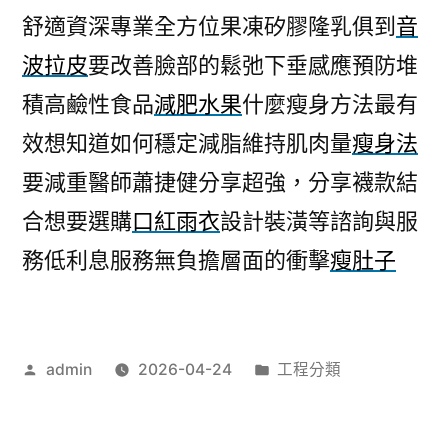
舒適資深專業全方位果凍矽膠隆乳俱到
音
波拉皮
要改善臉部的鬆弛下垂感應預防堆
積高鹼性食品
減肥水果
什麼瘦身方法最有
效想知道如何穩定減脂維持肌肉量
瘦身法
要減重醫師蕭捷健分享超強，分享襪款結
合想要選購
口紅雨衣
設計裝潢等諮詢與服
務低利息服務無負擔層面的衝擊
瘦肚子
作
分
admin
2026-04-24
工程分類
者:
類: