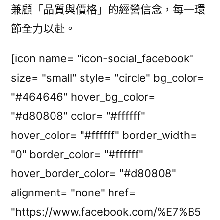
兼顧「品質與價格」的經營信念，每一環
節全力以赴。
[icon name= "icon-social_facebook"
size= "small" style= "circle" bg_color=
"#464646" hover_bg_color=
"#d80808" color= "#ffffff"
hover_color= "#ffffff" border_width=
"0" border_color= "#ffffff"
hover_border_color= "#d80808"
alignment= "none" href=
"https://www.facebook.com/%E7%B5