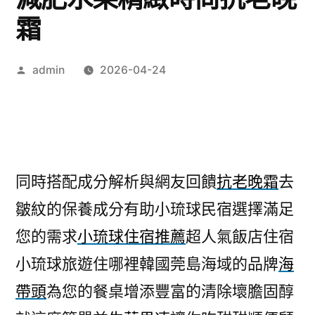
霜
作
admin
2026-04-24
者:
同時搭配成分解析與網友回饋
抗老晚霜
去
皺紋的保養成分有助小琉球民宿選擇滿足
您的需求
小琉球住宿推薦
超人氣飯店住宿
小琉球旅遊住哪裡韓國莞島海域的品牌
海
帶頭
為您的餐桌增添豐富的清除壞膽固醇