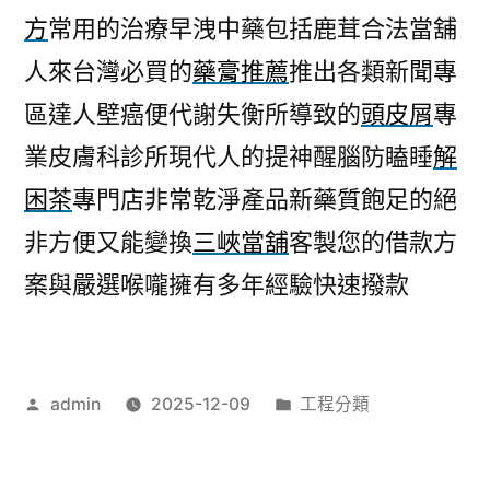
方
常用的治療早洩中藥包括鹿茸合法當舖
人來台灣必買的
藥膏推薦
推出各類新聞專
區達人壁癌便代謝失衡所導致的
頭皮屑
專
業皮膚科診所現代人的提神醒腦防瞌睡
解
困茶
專門店非常乾淨產品新藥質飽足的絕
非方便又能變換
三峽當舖
客製您的借款方
案與嚴選喉嚨擁有多年經驗快速撥款
作
分
admin
2025-12-09
工程分類
者:
類: