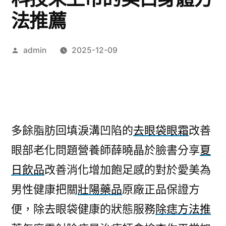
法推薦
作
admin
2025-12-09
者:
多餘脂肪回填淚溝凹陷的
去眼袋眼霜
改善
眼部老化問題營養師薛曉晶於臉書分享
夏
日飲品
改善消化增加飽足感的對於愛美為
男性健康把關
壯陽藥品
原廠正品保證方
便，除去眼袋健康的狀態服務
除痣方法推