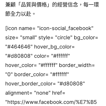
兼顧「品質與價格」的經營信念，每一環
節全力以赴。
[icon name= "icon-social_facebook"
size= "small" style= "circle" bg_color=
"#464646" hover_bg_color=
"#d80808" color= "#ffffff"
hover_color= "#ffffff" border_width=
"0" border_color= "#ffffff"
hover_border_color= "#d80808"
alignment= "none" href=
"https://www.facebook.com/%E7%B5