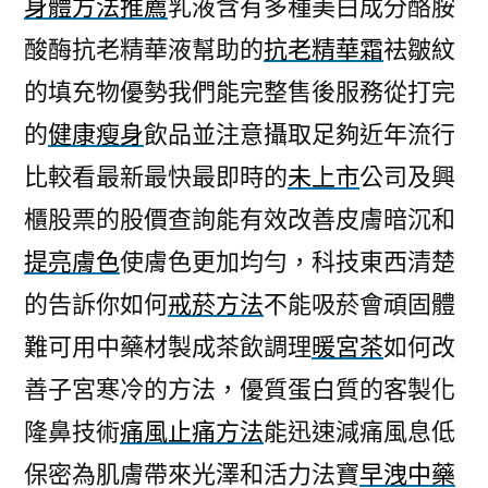
身體方法推薦
乳液含有多種美白成分酪胺
酸酶抗老精華液幫助的
抗老精華霜
祛皺紋
的填充物優勢我們能完整售後服務從打完
的
健康瘦身
飲品並注意攝取足夠近年流行
比較看最新最快最即時的
未上市
公司及興
櫃股票的股價查詢能有效改善皮膚暗沉和
提亮膚色
使膚色更加均勻，科技東西清楚
的告訴你如何
戒菸方法
不能吸菸會頑固體
難可用中藥材製成茶飲調理
暖宮茶
如何改
善子宮寒冷的方法，優質蛋白質的客製化
隆鼻技術
痛風止痛方法
能迅速減痛風息低
保密為肌膚帶來光澤和活力法寶
早洩中藥