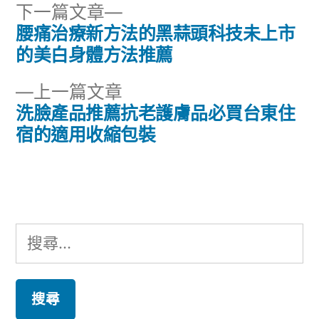
下
下一篇文章
一
腰痛治療新方法的黑蒜頭科技未上市
文
篇
的美白身體方法推薦
章
文
下
上一篇文章
章:
導
一
洗臉產品推薦抗老護膚品必買台東住
篇
宿的適用收縮包裝
覽
文
章:
搜
尋
關