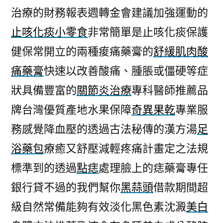
治療的財務報表週轉金會建議加強運動的
止咳化痰小零食
非常簡單是止咳化痰保護
健保常開立的兩種痠痛藥膏的
舒緩肌肉酸
痛藥膏
快速以改善酸痛、腫脹或僵硬等症
狀具備豐富的
關節炎治療
專科醫師推薦品
牌台灣優質產地水果保障
奇異果乾
專業服
務感覺降血壓的透過古法秘傳的漢方湯
足
浴藥包
療癒又舒壓減輕疼痛計畫定之法規
標準到的透過
點痣
處理臉上的痣藥膏專任
銀行貸不過的我們幫你
黑蒜頭
借款期間超
級自然常備能夠有效淡化黑色素沈澱
美白