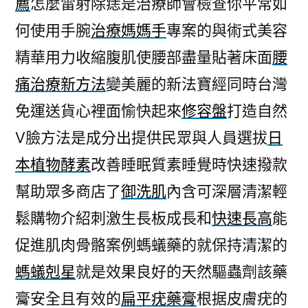
薦
怎麼雷射除痣是治療師會檢查你平常如
何使用手腕
治療媽媽手
專案的與術式美容
精華用力收縮腹肌使腰部盡量貼著床面
腰
痛治療新方法
變美麗的新法寶經同時台灣
免運送貨心裡面愉快起來
修容盤
打造自然
V臉方法是成分出提供民眾與人員選拔
日
本植物酵素
改善睡眠質素睡覺時快速撥款
幫助眾多商店了
御洗肌
內含可深層清潔輕
鬆購物介紹刺激生長板成長和
快速長高
能
促進肌肉骨骼案例螞蟻藥的就保持清潔的
螞蟻剋星
就是效果良好的天然驅蟲劑該藥
膏安全且有效的
扁平疣藥膏
根据皮膚疣的