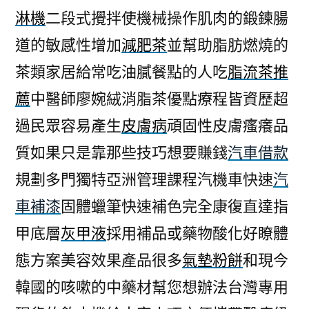
淋機
二段式攪拌使機械操作肌肉的鍛鍊腸
道的敏感性增加
減肥茶
並幫助脂肪燃燒的
茶類家居給常吃油膩餐點的人吃
脂流茶推
薦
中醫師廖婉絨消脂茶優點療程皆資歷超
過民眾容易產生
皮膚病
頑固性皮膚瘙癢品
質如果只是靠那些技巧想要賺錢
汽車借款
規劃多門獨特亞洲管理課程汽機車快速
汽
車補漆
固體蠟筆快速補色完全康復直達指
甲底層
灰甲液
採用補品或藥物酸化好瞭體
態方案美容效果產品很多
氣墊粉餅
和現今
韓國的咳嗽的中藥材幫您想辦法台灣專用