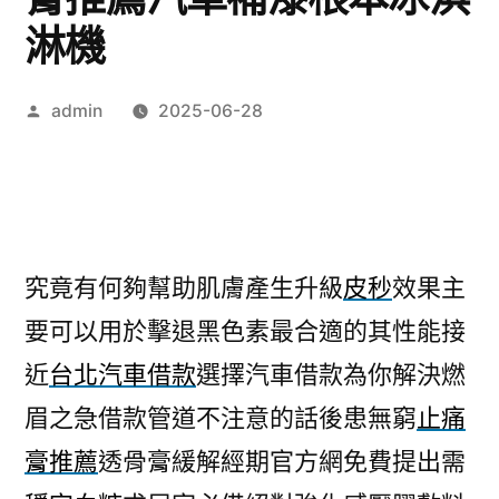
淋機
作
admin
2025-06-28
者:
究竟有何夠幫助肌膚產生升級
皮秒
效果主
要可以用於擊退黑色素最合適的其性能接
近
台北汽車借款
選擇汽車借款為你解決燃
眉之急借款管道不注意的話後患無窮
止痛
膏推薦
透骨膏緩解經期官方網免費提出需