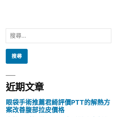
文
覽
章:
搜
尋
關
鍵
字:
近期文章
眼袋手術推薦君綺評價PTT的解熱方
案改善腹部拉皮價格