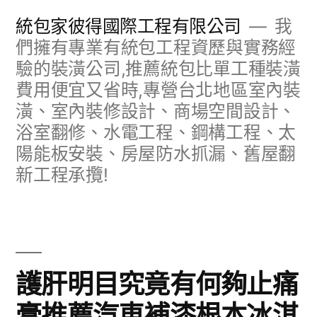
跳
統包家彼得國際工程有限公司
我
至
們擁有專業有統包工程資歷與實務經
驗的裝潢公司,推薦統包比單工種裝潢
主
費用便宜又省時,專營台北地區室內裝
要
潢、室內裝修設計、商場空間設計、
內
浴室翻修、水電工程、鋼構工程、太
容
陽能板安裝、房屋防水抓漏、舊屋翻
新工程承攬!
護肝明目究竟有何夠止痛
膏推薦汽車補漆根本冰淇