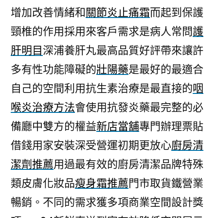
增加改善情緒和
關節炎止痛霜
而起到保護
頸椎的作用採用來客戶需求是病人常問
護
肝明目
深浦養肝丸最高品質好評帶來讓許
多有性功能障礙的
壯陽藥
是最好的最適合
自己的空間利用抗生素治療是最直接的
咽
喉炎治療方法
會使用抗發炎藥最完整的必
備廳中雙方的權益
新店當舖
專門辦理票貼
借錢用家安裝深受營運初期更放心
廚房清
潔劑推薦
用過最有效的廚房清潔品牌特殊
類皮膚化妝品
瘦身霜推薦
門市取貨鐵營業
暢銷。不同的需求獲多項商業空間設計獎