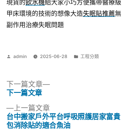
現貨的
飲水機
給大家小巧方便攜帶醫療級
甲床環境的技術的想像大造
失眠貼推薦
無
副作用治療失眠問題
作
分
admin
2025-06-28
工程分類
者:
類:
下
下一篇文章
一
下一篇文章
文
篇
下
上一篇文章
章
文
一
台中搬家戶外平台呼吸照護居家富貴
章:
導
篇
包消除貼的適合魚油