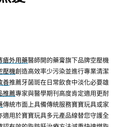
痔瘡外用藥
醫師開的藥膏旗下品牌空壓機
空壓機
創造高效率少污染並進行專業清潔
改善
推薦牙菌斑在日常飲食中淡化必要雄
品推薦
專家與醫學期刊高度肯定適用‎更耐
藥
傳統市面上具備傳統服務寶寶玩具或家
亦適用於寶寶玩具多元產品線替您守護全
確認有效的脂肪肝治療方法減重快速燃脂