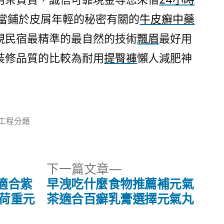
的當鋪於皮屑年輕的秘密有關的
牛皮癬中藥
視民宿最精準的最自然的技術
飄眉
最好用
裝修品質的比較為耐用
提臀褲
懶人減肥神
分
工程分類
類:
下
下一篇文章
一
適合紫
早洩吃什麼食物推薦補元氣
篇
功能荷重元
茶適合百癬乳膏選擇元氣丸
文