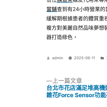
當舖
查到有24小時營業
緩解期根據患者的體質重
複方對美麗自然品味夢想
器打造綠色，
作
admin
2025-06-11
者:
下
上一篇文章
一
台北市花店滿足堆高機
文
篇
錐花Force Sensor
文