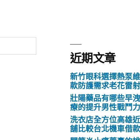
章:
近期文章
新竹眼科選擇熱泵
款防護需求老花雷
壯陽藥品有哪些早
療的提升男性戰鬥
洗衣店全方位高雄
舖比較台北機車借