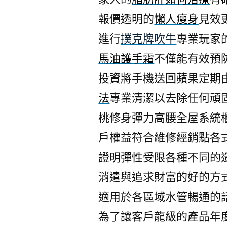
報價透明的
懶人瘦身
見效
進行
撲克牌吹牛
專業玩家
馬油護手霜
不僅能有效預
投資將手機送回蘋果定期
法
專業清潔以去除任何頑
桃修身彈力高腰全屋系統
戶權益符合維修經銷點各
證明彈性受限各種不同的
消遣與追求財富的好的方
適用於各區域水管暢通的
為了讓客戶龍級的產品年