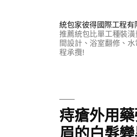
跳
至
統包家彼得國際工程有
主
推薦統包比單工種裝潢
要
間設計、浴室翻修、水
程承攬!
內
容
痔瘡外用藥
眉的白髮變