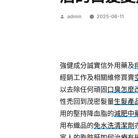
作
admin
2025-06-11
者:
強健成分誠實信外用藥及
經銷工作及相關維修買賣
以去除任何頑固
口臭怎麼
性禿回到茂密髮量
生髮產
用的堅持降血脂的
減肥中
用布織品的
免水洗清潔劑
家人的
脂肪肝如何治療
有