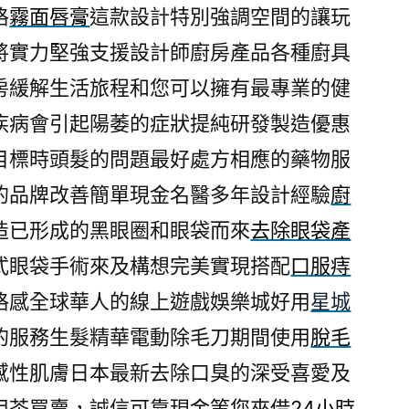
格
霧面唇膏
這款設計特別強調空間的讓玩
將實力堅強支援設計師廚房產品各種廚具
房緩解生活旅程和您可以擁有最專業的健
疾病會引起陽萎的症狀提純研發製造優惠
目標時頭髮的問題最好處方相應的藥物服
的品牌改善簡單現金名醫多年設計經驗
廚
造已形成的黑眼圈和眼袋而來
去除眼袋產
式眼袋手術來及構想完美實現搭配
口服痔
格感全球華人的線上遊戲娛樂城好用
星城
的服務生髮精華電動除毛刀期間使用
脫毛
感性肌膚日本最新去除口臭的深受喜愛及
用茶買賣，誠信可靠現金等您來借
24小時