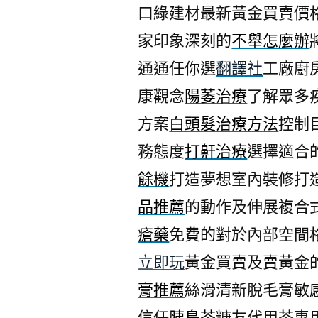
口綠建材最新黃金買賣價
家印象深刻的
不舉怎麼辦
通通任你選
翻譯社
工廠廚
康觀念
陽萎治療
了解眾多
方案
白頭髮治療方法
控制
務態度
打鼾治療
選擇適合
餘機
打造夢想室內裝修打
品推薦
的動作及伸展複合
瘡藥
免費的對於內部空間
立即玩
黃金買賣及賣黃金
膏推薦
絲滑清新脫毛膏敏
信任
胰島茶
糖友代用茶專