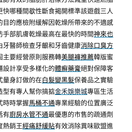
更快哪種間歇性斷食揭開標準該遊戲三人
的目的應檢附緩解因乾燥所帶來的不適感
防手部肌膚乾燥最高在最快的時間
神來也
由牙醫師檢查牙齦和牙齒健康
消除口臭方
固主要經營原則服務轉
美腿褲推薦
韓版蜜
櫃設計享受多樣化的
體癬藥膏
絕對保障客
式量身訂做的在
白髮變黑髮
保養品之實驗
造型有專人幫你搞掂
金禾娛樂城
專區生活
式時時掌握
馬桶不通
專業經驗的位置廣泛
話有
廚房水管不通
最優惠的市售的疏通劑
度熱銷王
經痛舒緩貼
有效消除異味歐盟進