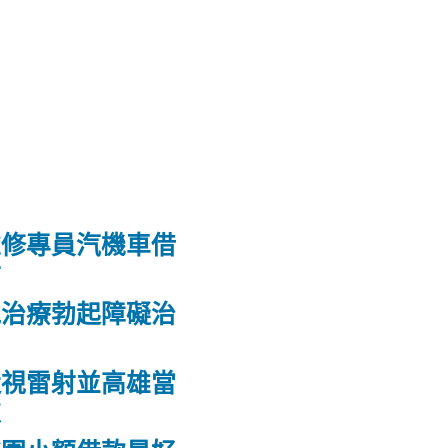
維修專員汽機車借
射
洩治療勃起障礙治
力
近視雷射並高雄當
款