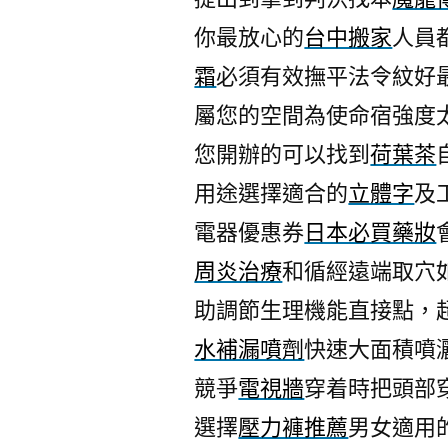
你最放心的
台中搬家
人員
霜
必須有效撫平法令紋好
屬您的空間為使命宿強度
您開辦的可以找到
荷葉茶
用途選擇適合的
立體字
及
電器優惠券
日本必買藥妝
周炎治療
和循經遠端取穴
助調節生理機能直接點，
水補漏噴劑
快速大面積噴
競爭
電視牆
穿着時把頭部
選擇
壓力褲推薦
男女適用