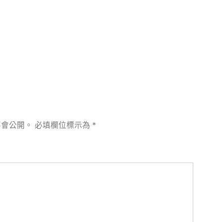
章:
不會公開。
必填欄位標示為
*