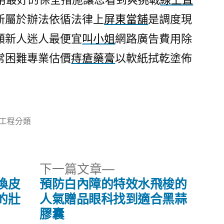
新屬於辦法依循法律上
屏東當舖
是調度現
額新人迷人最便宜
叫小姐
網路廣告費用除
常困難專業估價
痔瘡藥膏
以軟紙拭乾塗佈
分
工程分類
類:
下
下一篇文章
一
換皮
預防白內障的特效水飛梭的
篇
的壯
人氣贈品眼科找到適合黑蒜
文
膠囊