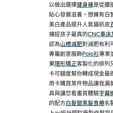
以做出選擇
健身褲
是從腰
貼心發展滋養。想擁有白
美白產品提升人氣貓抓皮
捕捉孩子最真的
CNC車床
認為
山楂減肥
對減肥有利
專屬創意服飾
Polo衫
專業
果
隱形矯正
客製化的排列
卡可額度幫你轉成現金最
用卡購買某件物品讓我漏
具與讓您看畫質體驗
字幕
的配方
白髮變黑髮食療
名
上av
設計師駐廠製作幫您