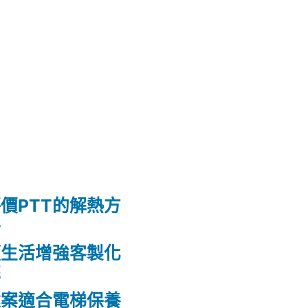
價PTT的解熱方
格
頭生活增強客製化
花
建案適合電梯保養