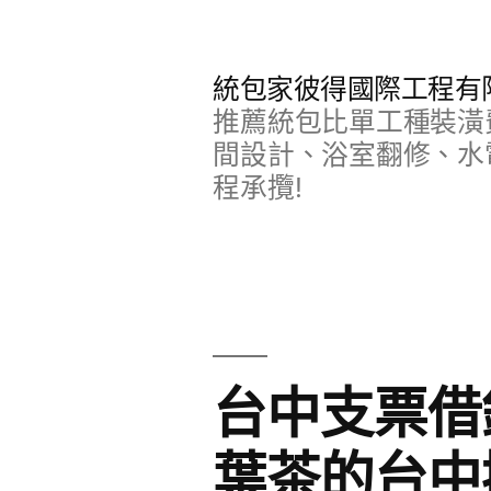
跳
至
統包家彼得國際工程有
主
推薦統包比單工種裝潢
要
間設計、浴室翻修、水
程承攬!
內
容
台中支票借
葉茶的台中