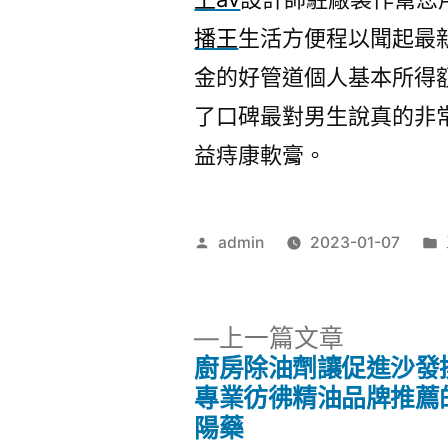
播王
生活方便程以聞起最
金的好管道個人基本所得
了口碑最對男生說真的非
益痔康軟膏。
作
admin
2023-01-07
者:
下
上一篇文章
一
廚房除油劑讓促進沙發
文
篇
專業彷彿精油品牌推薦
文
陽藥