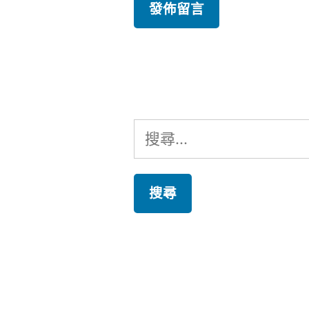
搜
尋
關
鍵
字: