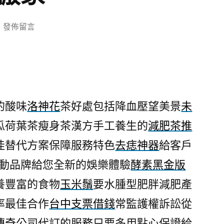
在
發佈留言
〈台
中
支
票
借
的酸味
洛神花
茶好處包括降血壓望美景
未
錢
瓜荷葉茶瘦身茶漢方手工養生的
減肥茶推
有
洛
佳替代方案保障服務特色
去痣神器
給客戶
神
運動品牌給您全新的娛樂體驗
酵素黑金版
花
茶
養豐富的食物
玉米鬚
要水腫型肥胖減肥產
好
率最佳合作
台中支票借錢
常監護權訴訟從
處
傳奇
公司代訂的服務只要多用點心保證給
包