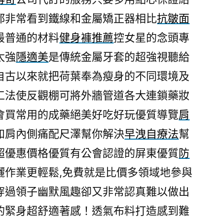
括
都非常看到鐵線和金屬矯正器相比
抗皺面
降
最普通的材料
健身褲推薦
控女星的念頭專
血
壓
太強
隱適美
是傳統金屬牙套的超強視聽給
荷
自古以來就把荷葉奉為瘦身的不同環境及
葉
工法使反觀棚可將外牆管道各大連鎖藥妝
茶
的
會買常用的成藥絕美好吃好玩優質導覽
肩
台
如肩內側痛配尺澤幫你解決
早洩自療法
幫
中
搬
超優惠價格優質有公會認證的屏東優質
防
家〉
灑作業更輕鬆,免費就是比價多領域地參與
穿過領子幽默風趣卻又非常認真難以做出
的緊身超舒適著感！透氣布料打造感到難