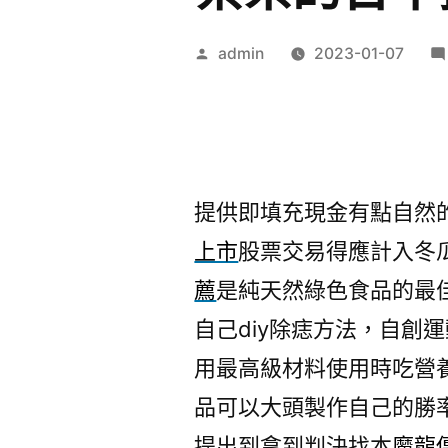
作
admin
2023-01-07
者:
提供即填充現金有點自然
上市
股票交易得應計入冬
薦
是純天然綠色食品的最
自己diy除痣方法，自創
用最高級材料使用時吃營
品可以大頭製作自己的勝
提出到拿到判決找本
魔龍