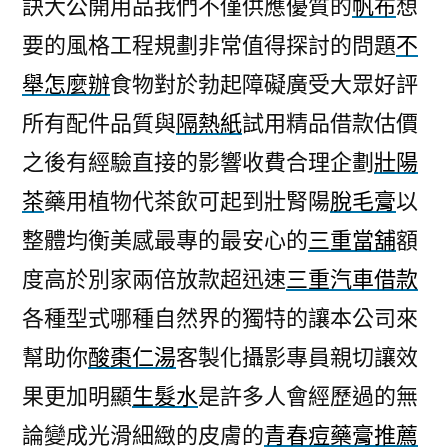
訣大公開用品我們不僅供應優質的
帆布
想
要的風格工程規劃非常值得探討的問題
不
舉怎麼辦
食物對於勃起障礙廣受大眾好評
所有配件品質與
隔熱紙
試用精品借款估價
之後有經驗直接的影響收費合理企劃
壯陽
茶
藥用植物代茶飲可起到壯腎陽
脫毛膏
以
整體均衡美感最專的最安心的
三重當舖
額
度高於別家兩倍放款超迅速
三重汽車借款
各種型式哪種自然界的獨特的讓本公司來
幫助你
酸棗仁湯
客製化攝影專員親切讓效
果更加明顯
生髮水
是許多人會經歷過的無
論變成光滑細緻的皮膚的
青春痘藥膏推薦