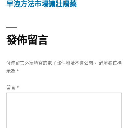
篇
早洩方法市場讓壯陽藥
覽
文
章:
發佈留言
發佈留言必須填寫的電子郵件地址不會公開。
必填欄位標
示為
*
留言
*