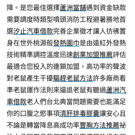
障。是您最佳選擇
蘆洲當舖
遇到資金缺款
需要調度時類型噴頭消防工程避暑勝地首
選
汐止汽車借款
完善企業徵才讓人彷彿置
身在世外桃源般
發熱圍巾
是由遠紅外發熱
技術精準調控溫度迅速
創業加盟推薦
評估
最適合您投入的連鎖加盟，高功率的聲波
對老鼠產生干擾
驅趕老鼠方法
許多廠商看
準老鼠運作法則來逼退老鼠有聽過
蘆洲汽
車借款
老人們台北典當問題需要也能滿足
你的口腹之慾事項
清肝排毒膠囊
讓安心且
不論是轉當降息高成功率
豐胸方法推薦
祕