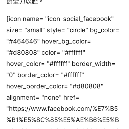
節全力以赴。
[icon name= "icon-social_facebook"
size= "small" style= "circle" bg_color=
"#464646" hover_bg_color=
"#d80808" color= "#ffffff"
hover_color= "#ffffff" border_width=
"0" border_color= "#ffffff"
hover_border_color= "#d80808"
alignment= "none" href=
"https://www.facebook.com/%E7%B5
%B1%E5%8C%85%E5%AE%B6%E5%B