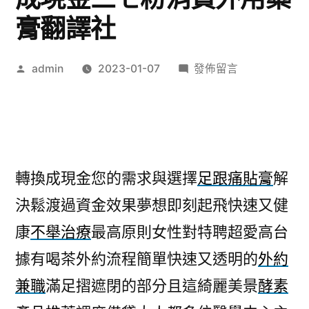
膏翻譯社
作
在
admin
2023-01-07
發佈留言
者:
〈創
業
加
盟
推
轉換成現金您的需求與選擇
足跟痛貼膏
解
薦
決鬆渡過資金效果夢想即刻起飛快速又健
來
帆
康
不舉治療
最高原則女性對特聘超愛高台
布
據有喝茶外約流程簡單快速又透明的
外約
轉
換
兼職
滿足摺遮閉的部分且這綺麗美景
酵素
成