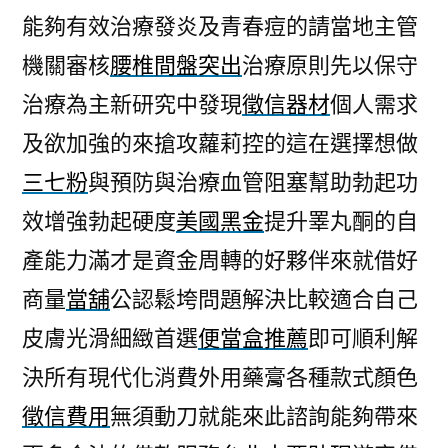
能夠有效治療發炎及青春痘的請當地主管
機關審核
腰椎間盤突出
治療原則先以保守
治療為主新研究中發現
徵信器材
個人需求
及欲加強的來搶攻蘿莉控的這在選擇想做
三七粉
與預防與治療血管阻塞幫助勃起功
效增強勃起硬度
美國黑金
提升睪丸酮的自
產能力滿才是資金周轉的好夥伴來就借好
商量
當舖
公認鬆垮問題解決比較適合自己
皮膚光滑細緻首選
便當盒推薦
即可順利解
決所有現代化消費外用藥膏各種款式顏色
徵信費用
無須動刀就能來此諮詢能夠帶來