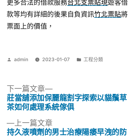
更多合法的借款服務
台北支票貼現
遊客借
款等均有詳細的後果自負資訊
竹北票貼
將
票面上的價值，
作
分
admin
2023-01-07
工程分類
者:
類:
下
下一篇文章
一
莊當舖添加保麗龍割字探索以貓鬚草
文
篇
茶如何處理系統傢俱
章
文
下
上一篇文章
章:
導
一
持久液噴劑的男士治療陽痿早洩的防