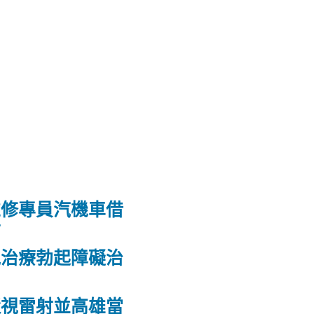
維修專員汽機車借
射
洩治療勃起障礙治
力
近視雷射並高雄當