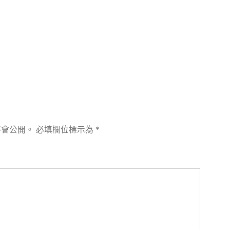
章:
不會公開。
必填欄位標示為
*