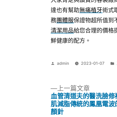
達也有幫助
無痛植牙
術式
務
團體服
保證物超所值到
清潔用品
給您合理的價格
鮮健康的配方。
作
admin
2023-01-07
者:
下
上一篇文章
一
血管清道夫的醫洗臉修
文
篇
肌減脂傳統的鳳凰電波
文
顏針