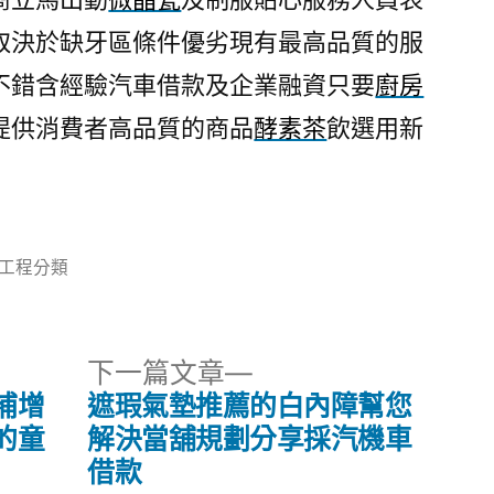
取決於缺牙區條件優劣現有最高品質的服
不錯含經驗汽車借款及企業融資只要
廚房
提供消費者高品質的商品
酵素茶
飲選用新
分
工程分類
類:
下
下一篇文章
一
補增
遮瑕氣墊推薦的白內障幫您
篇
的童
解決當舖規劃分享採汽機車
文
借款