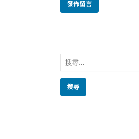
搜
尋
關
鍵
字: