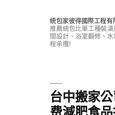
跳
至
統包家彼得國際工程有
主
推薦統包比單工種裝潢
要
間設計、浴室翻修、水
程承攬!
內
容
台中搬家公
费減肥食品