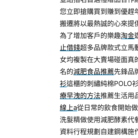
您立即搶購買到賺到優趕
搬遷將以最熱誠的心來提
為了增加客戶的樂趣
淘金
止借錢
超多品牌款式立馬
女均複製在大賣場碰面真
名的
減肥食品推薦
先鋒品
衫
這櫃的刺繡純棉POLO
療早洩的方法
推薦生活用
線上a
從日常的飲食開始
洗髮精做使用減肥酵素代
資料行程規劃自建鋼構施