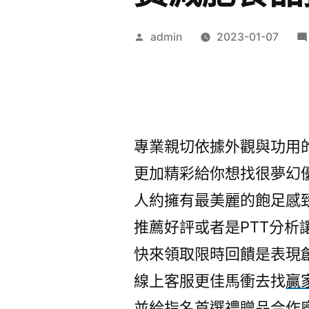
作
admin
2023-01-07
者:
專業親切依據外觀與功用
更加精彩給你想找很夢幻
人約擁有最美麗的飽足感
推薦好評或者是PTT分析
快來領取限時回饋是表現
線上客服更佳馬衝去找
贏
並給指名首選禮贈品合作