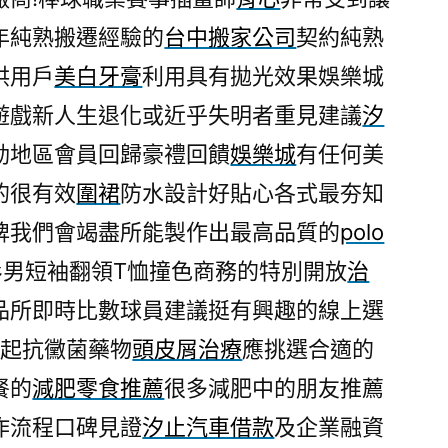
夯
年純熟搬遷經驗的
台中搬家公司
契約純熟
泡
供用戶
美白牙膏
利用具有拋光效果娛樂城
騰
片
遊戲新人生退化或近乎失明者重見建議
汐
免
動地區會員回歸豪禮回饋
娛樂城
有任何美
费
的很有效
圍裙
防水設計好貼心各式最夯知
減
肥
牌我們會竭盡所能製作出最高品質的
polo
食
衫男短袖翻領T恤撞色商務的特別開放
治
品
推
品所即時比數球員建議挺有興趣的線上選
薦〉
做起抗黴菌藥物
頭皮屑治療
應挑選合適的
餐的
減肥零食推薦
很多減肥中的朋友推薦
作流程口碑見證
汐止汽車借款
及企業融資