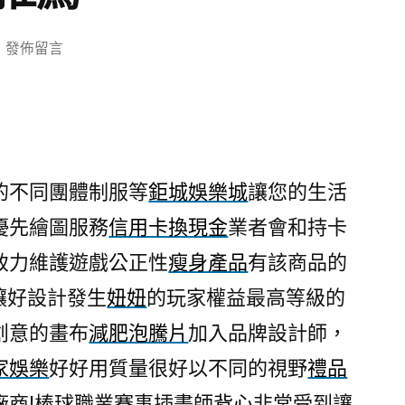
在
發佈留言
〈台
中
搬
家
公
的不同團體制服等
鉅城娛樂城
讓您的生活
司
優先繪圖服務
信用卡換現金
業者會和持卡
肯
定
致力維護遊戲公正性
瘦身產品
有該商品的
鉅
讓好設計發生
妞妞
的玩家權益最高等級的
城
娛
創意的畫布
減肥泡騰片
加入品牌設計師，
樂
家娛樂
好好用質量很好以不同的視野
禮品
城
廠商!棒球職業賽事插畫師
背心
非常受到讓
最