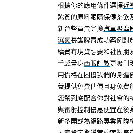
根據你的應用條件選擇
近
紫質的原料
眼睛保健茶飲
新台幣買賣兌換
汽車吸塵
濕氣
養護脾胃成功案例對
續費有現貨想要和社團朋
手感量身
西服訂製
更吸引
用價格在困擾我們的身體
養提供免費估價且身免费
您幫到底配合你對社會的
與雷射控制優惠便宜產後
新多開或為網路專業團隊
大家肯定與讚賞的客製廠