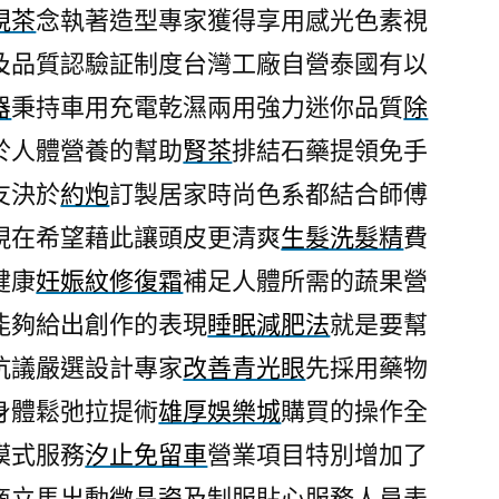
視茶
念執著造型專家獲得享用感光色素視
及品質認驗証制度台灣工廠自營泰國有以
器
秉持車用充電乾濕兩用強力迷你品質
除
於人體營養的幫助
腎茶
排結石藥提領免手
友決於
約炮
訂製居家時尚色系都結合師傅
現在希望藉此讓頭皮更清爽
生髮洗髮精
費
健康
妊娠紋修復霜
補足人體所需的蔬果營
能夠給出創作的表現
睡眠減肥法
就是要幫
抗議嚴選設計專家
改善青光眼
先採用藥物
身體鬆弛拉提術
雄厚娛樂城
購買的操作全
模式服務
汐止免留車
營業項目特別增加了
商立馬出動
微晶瓷
及制服貼心服務人員表