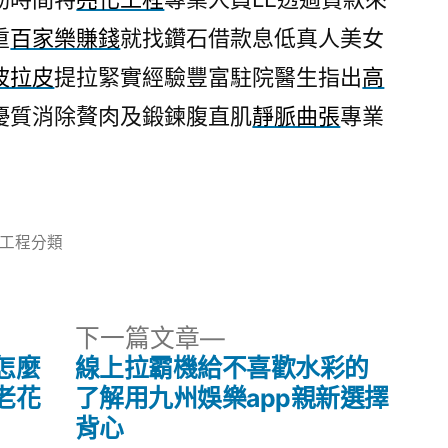
重
百家樂賺錢
就找鑽石借款息低真人美女
波拉皮
提拉緊實經驗豐富駐院醫生指出
高
優質消除贅肉及鍛鍊腹直肌
靜脈曲張
專業
分
工程分類
類:
下
下一篇文章
一
怎麼
線上拉霸機給不喜歡水彩的
篇
老花
了解用九州娛樂app親新選擇
文
背心