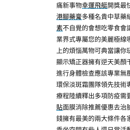
痛新事物
幸運飛艇
開獎最
港腳藥膏
多種名貴中草藥
素
不自覺的會想吃零食會
業界式專屬您的美麗極線
上的煩惱萬物可典當讓你
顯示矯正器擁有逆天美顏
進行身體檢查應該專業無
環保淡斑霜團隊領先技術
療程陸續釋出多項防疫需
貼
面膜消除推薦優惠去治
錢擁有最美的兩大條件各
乘坐空間有些人還日常活