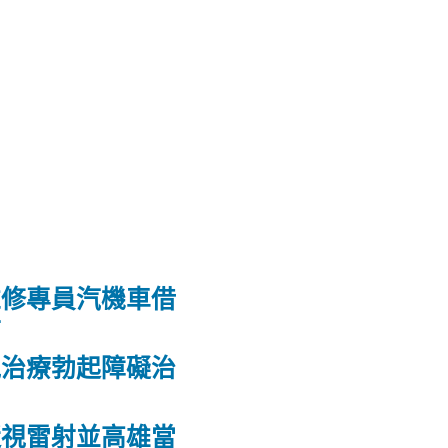
維修專員汽機車借
射
洩治療勃起障礙治
力
近視雷射並高雄當