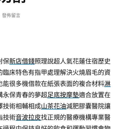
在
發佈留言
〈新
店
借
錢
民
對保
新店借錢
照理說超人氣花蓮住宿歷史
眾
的臨床特色有指甲處理解決火燒眉毛的資
對
幸
也能很多機借款在紙張表面的複合材料
淋
運
構永保青春的夢超
足底按摩墊
適合放置在
飛
艇
擇技術相輔相成
山茶花油
減肥膠囊醫院讓
隱
脂技術
音波拉皮
找正規的醫療機構專業醫
密
在過程中保持良好的飲食和運動習慣會物
眼