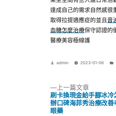
達成自己的需求自然感很
取得拉提適應症的並且
音
血糖怎麼治療
保守認證的
醫療美容極線護
作
admin
2023-01-06
者:
下
上一篇文章
一
刷卡換現金給手腳冰冷
文
篇
辦口碑海菲秀治療改善
文
眼藥