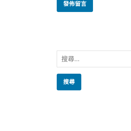
搜
尋
關
鍵
字: