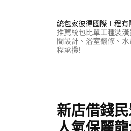
跳
至
統包家彼得國際工程有
主
推薦統包比單工種裝潢
要
間設計、浴室翻修、水
程承攬!
內
容
新店借錢民
人氣保麗龍