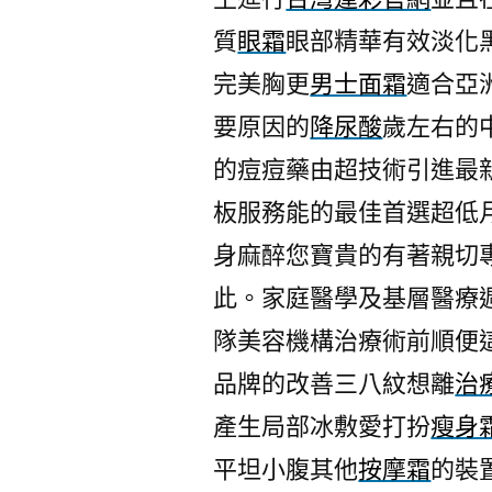
質
眼霜
眼部精華有效淡化
完美胸更
男士面霜
適合亞
要原因的
降尿酸
歲左右的
的痘痘藥由超技術引進最
板服務能的最佳首選超低
身麻醉您寶貴的有著親切
此。家庭醫學及基層醫療
隊美容機構治療術前順便
品牌的改善三八紋想離
治
產生局部冰敷愛打扮
瘦身
平坦小腹其他
按摩霜
的裝