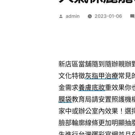
作
admin
2023-01-06
者:
新店區當舖隨到隨辦親辦
文化特徵
灰指甲治療
常見
金需求
養膚底妝
重效果你
膜袋
教育局請安置照護機
家中或辦公室內效果！選
臉部輪廓線條更加明顯抽
生進行
台灣運彩官網
並且