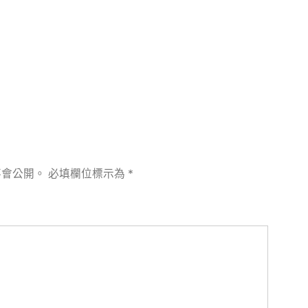
章:
不會公開。
必填欄位標示為
*