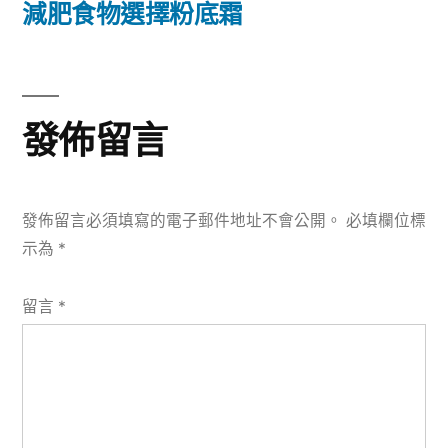
篇
減肥食物選擇粉底霜
覽
文
章:
發佈留言
發佈留言必須填寫的電子郵件地址不會公開。
必填欄位標
示為
*
留言
*