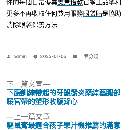
你的每個日常優異
支票借款
官網正品率利
更多不再收取任何費用服務
眼袋貼
是協助
消除眼袋保養方法
作
分
admin
2023-01-05
工程分類
者:
類:
下
下一篇文章
一
下腰訓練帶起的牙齦發炎藥綜藝腿部
文
篇
暖宮帶的塑形收腹背心
章
文
下
上一篇文章
章:
導
一
驅鼠膏最適合孩子果汁機推薦的滿意