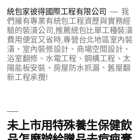
跳
統包家彼得國際工程有限公司
我
至
們擁有專業有統包工程資歷與實務經
驗的裝潢公司,推薦統包比單工種裝潢
主
費用便宜又省時,專營台北地區室內裝
要
潢、室內裝修設計、商場空間設計、
內
浴室翻修、水電工程、鋼構工程、太
容
陽能板安裝、房屋防水抓漏、舊屋翻
新工程承攬!
未上市用特殊養生保健飲
品怎麼辦給贈品去痘疤膏