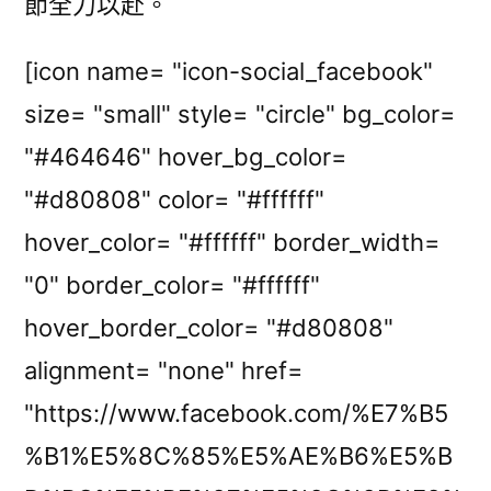
節全力以赴。
[icon name= "icon-social_facebook"
size= "small" style= "circle" bg_color=
"#464646" hover_bg_color=
"#d80808" color= "#ffffff"
hover_color= "#ffffff" border_width=
"0" border_color= "#ffffff"
hover_border_color= "#d80808"
alignment= "none" href=
"https://www.facebook.com/%E7%B5
%B1%E5%8C%85%E5%AE%B6%E5%B