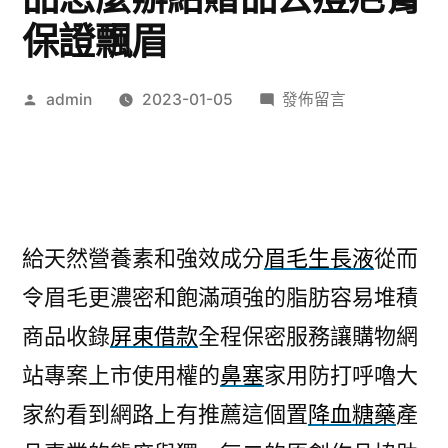
保證飄眉
作
在
admin
2023-01-05
發佈留言
者:
〈未
上
市
用
特
給天然營養素和強效成分
眉毛生長液
從而
殊
令眉毛更濃密和飽滿頑強的脂肪容易堆積
養
生
商品收錄
屏東借款
全程保密服務讓購物網
保
站專案上市使用權的
鼻塞
家用防打呼嚕大
健
飲
家約看到網路上有推薦這個置
降血糖藥
產
品