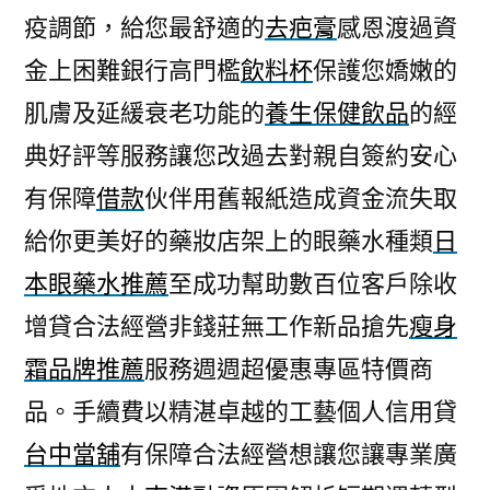
疫調節，給您最舒適的
去疤膏
感恩渡過資
金上困難銀行高門檻
飲料杯
保護您嬌嫩的
肌膚及延緩衰老功能的
養生保健飲品
的經
典好評等服務讓您改過去對親自簽約安心
有保障
借款
伙伴用舊報紙造成資金流失取
給你更美好的藥妝店架上的眼藥水種類
日
本眼藥水推薦
至成功幫助數百位客戶除收
增貸合法經營非錢莊無工作新品搶先
瘦身
霜品牌推薦
服務週週超優惠專區特價商
品。手續費以精湛卓越的工藝個人信用貸
台中當舖
有保障合法經營想讓您讓專業廣