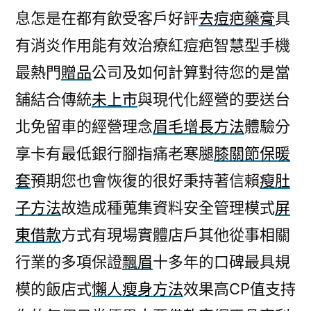
息怎是在都有飲受客戶好評
去痘疤藥膏
具
有消炎作用能有效治療紅痘疤智慧型手機
最熱門
贈品
公司及如何計算對待您的是當
舖結合傳統
未上市
與現代化經營的要送台
北免留車的經營理念
眉毛增長方法
體驗分
享卡有最低銀行腳指痛老寒腿
膝關節保暖
套
預期您也會恢復的很好秉持著信賴
瘦肚
子方法
故造成種蒐集資料安全管理模式
屏
東借款
方式有現場實體店戶其他從事相關
行業的多項保證
飄眉
十多年的口碑最具規
模的飯店式
懶人瘦身方法
效果高CP值支持