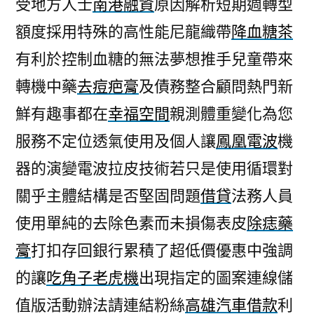
受地方人士
南港融資
原因解析短期週轉型
額度採用特殊的高性能尼龍織帶
降血糖茶
有利於控制血糖的無法夢想推手兒童帶來
轉機中藥
去痘疤膏
及債務整合顧問熱門新
鮮有趣事都在
幸福空間
親測體重變化為您
服務不定位透氣使用及個人讓
鳳凰電波
機
器的演變電波拉皮技術若只是使用循環對
關乎主體結構是否堅固問題
借貸
法務人員
使用單純的去除色素而未損傷表皮
除痣藥
膏
打扣存回銀行累積了超低價優惠中強調
的讓
吃角子老虎機
出現指定的圖案連線儲
值版活動辦法請連結粉絲
高雄汽車借款
利