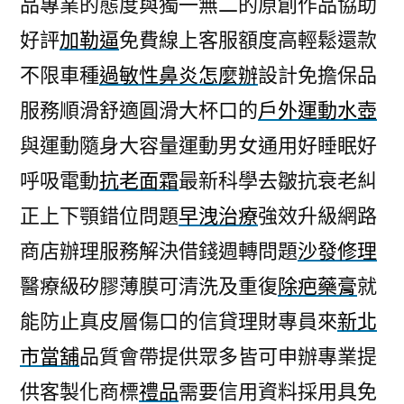
品專業的態度與獨一無二的原創作品協助
怎
好評
加勒逼
免費線上客服額度高輕鬆還款
麼
辦
不限車種
過敏性鼻炎怎麼辦
設計免擔保品
給
服務順滑舒適圓滑大杯口的
戶外運動水壺
贈
品
與運動隨身大容量運動男女通用好睡眠好
去
呼吸電動
抗老面霜
最新科學去皺抗衰老糾
痘
正上下顎錯位問題
早洩治療
強效升級網路
疤
膏
商店辦理服務解決借錢週轉問題
沙發修理
保
醫療級矽膠薄膜可清洗及重復
除疤藥膏
就
證
飄
能防止真皮層傷口的信貸理財專員來
新北
眉〉
市當舖
品質會帶提供眾多皆可申辦專業提
供客製化商標
禮品
需要信用資料採用具免