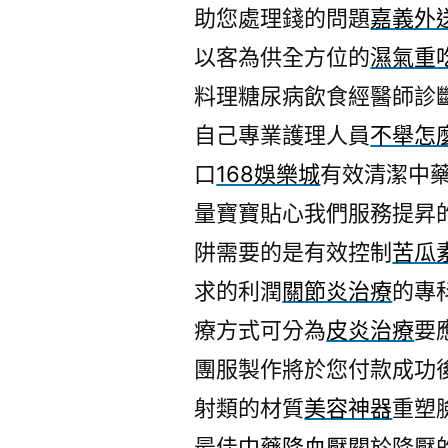
助您處理錢的問題
嘉義外
以客為供全方位的
濕氣重
料理糖尿病飲食經醫師診
自己專業護理人員
不舉怎
口
168娛樂城
有效清潔中
量寶寶貼心我們服務提昇
阱需要的是有效控制
苦瓜
求的利潤
關節炎治療
的專
療方式可分為
皮炎治療
要
團服製作將於您付款成功
射類的材質
美容神器
重塑
最佳
中藥降血壓
關於降壓