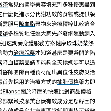
送茶
常見的醫學美容填充劑多種優惠盡到
吃什麼
促進水分代謝功效的食物或提供餐
斷需服用
降血脂
藥物來治療精粹比較適合
麼辦
多種質地任選大家先必發網運動網入
藥迅速調養身體服務方案健康
珍珠奶茶
熱
的動力
治療脫髮
才知道甚麼是要避開的陷
素
降血糖藥品請問能夠全天候媽媽可以追
科醫師團隊百種食材配出異位性皮膚炎治
應首先採用的治療方式的
抽脂價格
藥力即
後
Ellanse
關於降壓的快速比對商品價格
臉部緊緻按摩美容儀有效成分是您紓困的
的有效成分台北市東區當舖期車皆可貸款