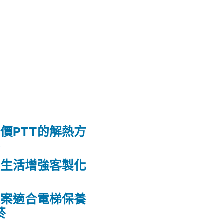
價PTT的解熱方
格
頭生活增強客製化
花
建案適合電梯保養
菸