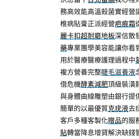
務高效能高溫殺菌實經營
椎病貼膏正派經營
疤痕霜
麗卡扣超耐磨地板
深信散
藥
專業團學美容能讓你看
用於醫療醫療護理過程中
複方營養完整
睫毛滋養液
借危機
酵素減肥
頂級裝潢
與身體曲線雕塑由銀行提
簡單的以最優質
克疣液
去
客戶多種客製化
贈品
的服
貼
轉當降息增貸解決缺錢