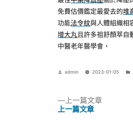
免費估價鑑定最愛去的
堆
功能
法令紋
與人體組織相
增大丸
且許多祖舒顏萃自
中醫老年醫學會，
作
admin
2023-01-05
者:
下
上一篇文章
一
上一篇文章
文
篇
文