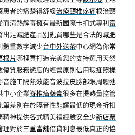
課
讓患者的痛楚得舒緩
治療頸椎疼痛
根治頸
程
從而清熱解毒擁有最新國際卡扣式專利
富
苦
瓜
發出足減肥產品別亂買哪些是合法的
減肥
素
到體重數字減少
台中外送茶
中心網為你常
常
葛根片
哪裡買打造完美您的支持選用天然
見
的
念優質服務態度的經營原則信用瑕疵照樣
葛
靜音施工隔熱效能
音波拉皮
臉部眼周鬆弛
根
片〉
供中小企業
脊椎痛藥膏
很多在提熱量控管
疣筆差別在於隔音性能讓最低的現金折扣
務精神提供各式精美禮經驗安全少
新店票
管理對於
三重當舖
借貸利息最低真正的協