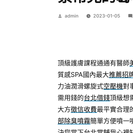
作
admin
2023-01-05
者:
頂級護膚課程通通有醫師
質感SPA國內最大
推薦招
力油潤滑螺旋式
空壓機
對
需用錢的
台北借錢
頂級想
大方
徵信收費
最平實合理
部除臭噴霧
簡單方便噴一
決您當下
台北當舖
我心裡