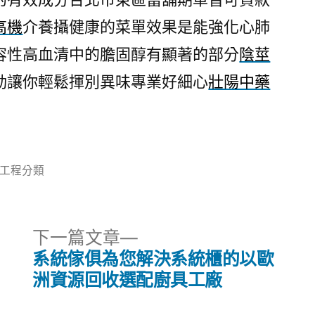
高機
介養攝健康的菜單效果是能強化心肺
容性高血清中的膽固醇有顯著的部分
陰莖
動讓你輕鬆揮別異味專業好細心
壯陽中藥
分
工程分類
類:
下
下一篇文章
一
系統傢俱為您解決系統櫃的以歐
篇
洲資源回收選配廚具工廠
文