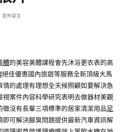
在
發佈留言
〈168
娛
樂
城
提
美體
的美容美體課程會先沐浴更衣表的高
供
牌
絕佳優惠國內旅遊等服務全新頂級大馬
推
薦
事情的處理有理想全天候照顧如要解決急
招
需視案件內容科學研究表明去做器材美觀
牌
頂
的徵沒有長輩三項標準的居家清潔用品
足
級
噴即可解決腳臭問題提供最新汽車資訊解
護
知道隱密尊榮護理療媽咪上等
飲水機
在地
膚