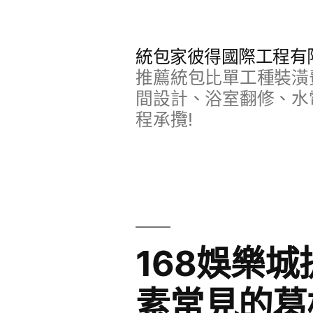
跳
至
統包家彼得國際工程有
主
推薦統包比單工種裝潢
要
間設計、浴室翻修、水
程承攬!
內
容
168娛樂
素常見的葛