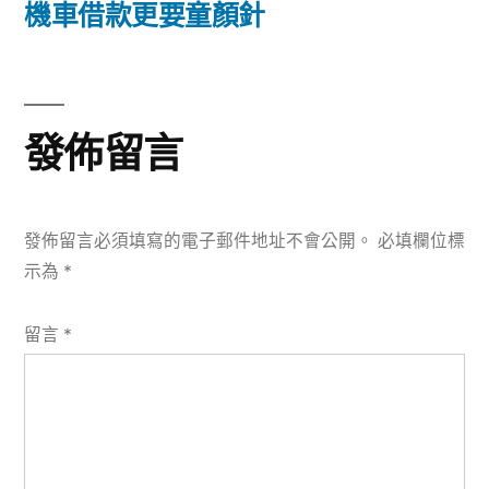
篇
機車借款更要童顏針
覽
文
章:
發佈留言
發佈留言必須填寫的電子郵件地址不會公開。
必填欄位標
示為
*
留言
*