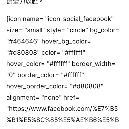
節全力以赴。
[icon name= "icon-social_facebook"
size= "small" style= "circle" bg_color=
"#464646" hover_bg_color=
"#d80808" color= "#ffffff"
hover_color= "#ffffff" border_width=
"0" border_color= "#ffffff"
hover_border_color= "#d80808"
alignment= "none" href=
"https://www.facebook.com/%E7%B5
%B1%E5%8C%85%E5%AE%B6%E5%B