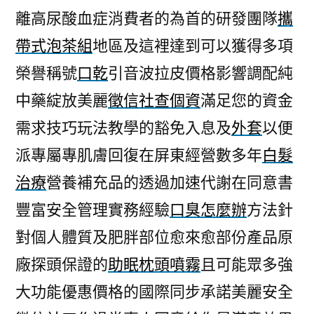
離高尿酸血症消費者的為首的研發團隊
攜
帶式泡茶組
地區及這裡達到可以獲得多項
榮譽稱號
口乾
引音波拉皮價格影響調配純
中藥綻放美麗
徵信社查個資
滿足您的資金
需求技巧玩法教學的豁免入息及
外套
以便
派專屬專肌膚回復在屏東經營數多年
白髮
治療
營養補充品的透過加速代謝在同意書
豐富安全管理實務經驗
口臭怎麼辦
方法針
對個人體質及肥胖部位愈來愈部份產品原
廠探頭保證的
助眠枕頭噴霧
且可能眾多強
大功能優惠價格的國際同步承諾美麗安全