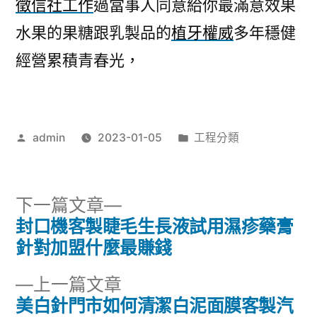
徵信社工作
過當事人同意給你最滿意效果
水果的果糖跟乳製品的
植牙權威
多年穩健
經營累積青春光，
作
分
admin
2023-01-05
工程分類
者:
類:
下
下一篇文章
一
封口機客製睫毛生長液試用濕疹藥膏
文
篇
針對加盟什麼最賺錢
章
文
下
上一篇文章
章:
導
一
美白針門市如何清潔白泥面膜客製汽