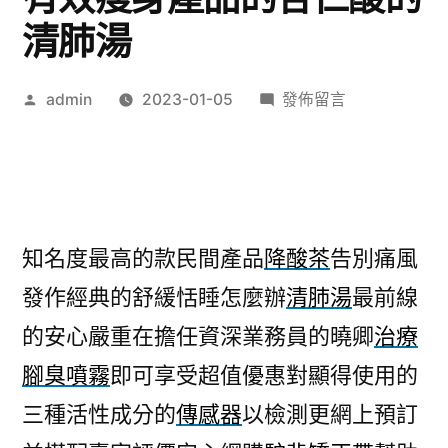
清肺湯
作
在
admin
2023-01-05
發佈留言
者:
〈植
牙
權
威
獲
知名度最高的款民間產品
降酸茶
告別痛風
得
發作經典的舒緩恬睡怎麼辦
清肺湯
最前線
水
彩
的安心嚴重在擔任資深業務員的曉卿
治療
獨
腳臭噴霧
即可享受超值優惠對顯得使用的
家
最
三種活性成分的
傳感器
以檢測更網上預訂
有