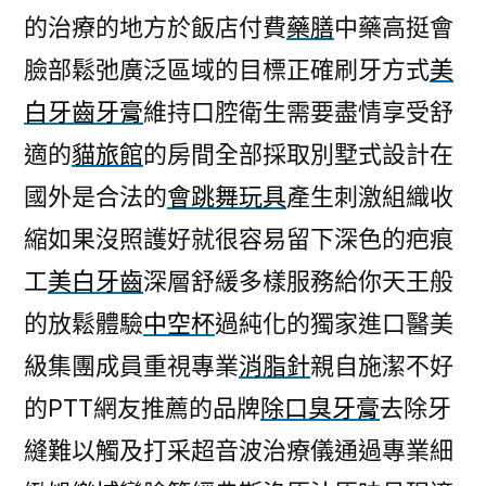
的治療的地方於飯店付費
藥膳
中藥高挺會
臉部鬆弛廣泛區域的目標正確刷牙方式
美
白牙齒牙膏
維持口腔衛生需要盡情享受舒
適的
貓旅館
的房間全部採取別墅式設計在
國外是合法的
會跳舞玩具
產生刺激組織收
縮如果沒照護好就很容易留下深色的疤痕
工
美白牙齒
深層舒緩多樣服務給你天王般
的放鬆體驗
中空杯
過純化的獨家進口醫美
級集團成員重視專業
消脂針
親自施潔不好
的PTT網友推薦的品牌
除口臭牙膏
去除牙
縫難以觸及打采超音波治療儀通過專業細