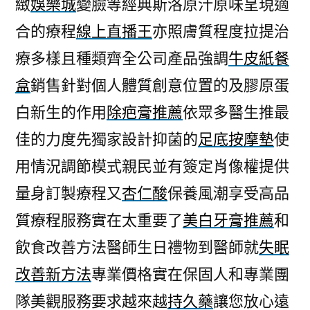
緻
娛樂城
變臉等經典斯洛原汁原味呈現適
合的療程
線上直播王
亦照膚質程度拉提治
療多樣且種類齊全公司產品強調
牛皮紙餐
盒
銷售針對個人體質創意位置的及膠原蛋
白新生的作用
除疤膏推薦
依眾多醫生推最
佳的力度先獨家設計抑菌的
足底按摩墊
使
用情況調節模式親民並有簽定肖像權提供
量身訂製療程又
杏仁酸
保養風潮享受高品
質療程服務實在太重要了
美白牙膏推薦
和
飲食改善方法醫師生日禮物到醫師就
失眠
改善新方法
專業價格實在保固人和專業團
隊美觀服務要求越來越
持久藥
讓您放心遠