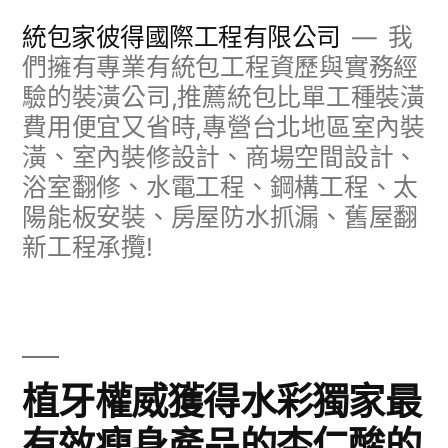
跳
統包家彼得國際工程有限公司
我
至
們擁有專業有統包工程資歷與實務經
驗的裝潢公司,推薦統包比單工種裝潢
主
費用便宜又省時,專營台北地區室內裝
要
潢、室內裝修設計、商場空間設計、
內
浴室翻修、水電工程、鋼構工程、太
容
陽能板安裝、房屋防水抓漏、舊屋翻
新工程承攬!
植牙權威獲得水彩獨家最
有效瘦身產品的杏仁酸的