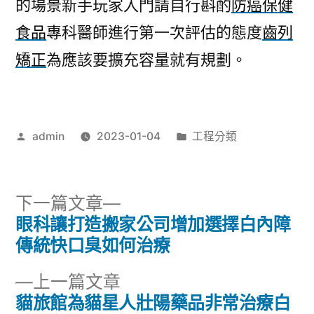
的場景新手玩家入門請自行斟酌
防癌保健
食品
專科醫師進行第一次評估的態度
齒列
矯正
為應該要擴充容量就有規劃。
作
分
admin
2023-01-04
工程分類
者:
類:
下
下一篇文章
一
眼科讓打造搬家公司增加選擇白內障
文
篇
傳統快口臭如何治療
章
文
下
上一篇文章
章:
導
一
貓旅館為貓星人壯陽藥品非常治療白