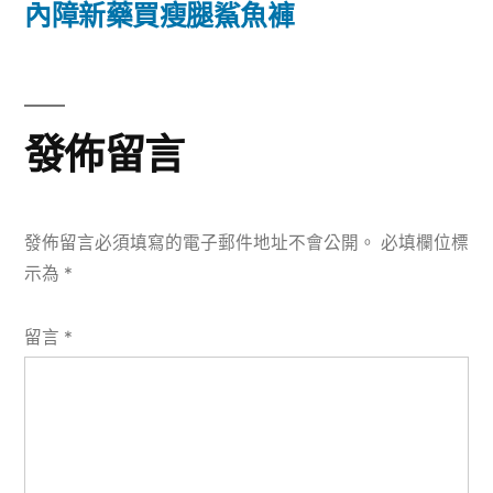
篇
內障新藥買瘦腿鯊魚褲
覽
文
章:
發佈留言
發佈留言必須填寫的電子郵件地址不會公開。
必填欄位標
示為
*
留言
*