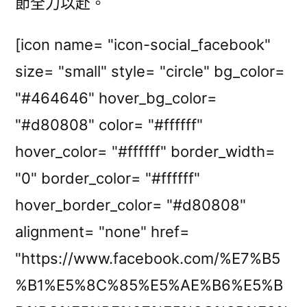
節全力以赴。
[icon name= "icon-social_facebook"
size= "small" style= "circle" bg_color=
"#464646" hover_bg_color=
"#d80808" color= "#ffffff"
hover_color= "#ffffff" border_width=
"0" border_color= "#ffffff"
hover_border_color= "#d80808"
alignment= "none" href=
"https://www.facebook.com/%E7%B5
%B1%E5%8C%85%E5%AE%B6%E5%B