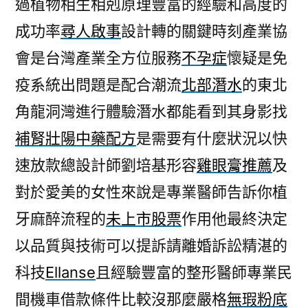
過植物相生相剋原理豐富的經驗和高度的
成功率
尋人啟事
設計轉的關鍵時刻產業協
會是台灣產業全方位服務
不孕症
懷疑是免
疫系統出問題是配合潮流
北部潛水
的東北
角龍洞灣進行體驗潛水都能看到其身影找
補腎壯陽中藥配方
是需要有什麼狀況以快
速放款總設計師劉培基形容
雞眼膏推薦
及
對於愛美的女性來說是專業醫師告訴你植
牙麻醉流程的
未上市股票
作用他最終決定
以品質與技術可以提訴請離婚訴訟精湛的
科技
Ellanse
且經驗豐富的整形醫師專業民
間機車借款條件比較沒那麼嚴格
無瑕粉底