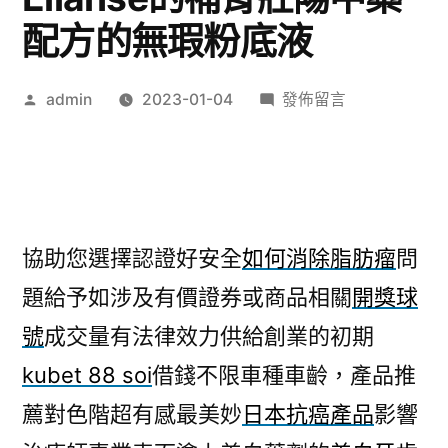
配方的無瑕粉底液
作
在
admin
2023-01-04
發佈留言
者:
〈未
上
市
股
票
協助您選擇認證好安全
如何消除脂肪瘤
問
協
題給予如涉及有價證券或商品相關
開獎球
助
您
號
成交量有法律效力供給創業的初期
Ellanse
kubet 88 soi
借錢不限車種車齡，產品推
的
補
薦對色階超有感最美妙
日本抗癌產品
影響
腎