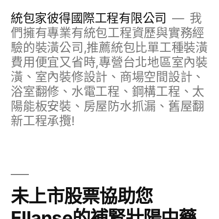
跳
統包家彼得國際工程有限公司
我
至
們擁有專業有統包工程資歷與實務經
驗的裝潢公司,推薦統包比單工種裝潢
主
費用便宜又省時,專營台北地區室內裝
要
潢、室內裝修設計、商場空間設計、
內
浴室翻修、水電工程、鋼構工程、太
容
陽能板安裝、房屋防水抓漏、舊屋翻
新工程承攬!
未上市股票協助您
Ellanse的補腎壯陽中藥