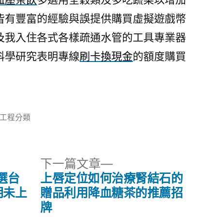
皆有豐富的經驗與誤提供購買虛擬遊戲幣
及我入住各式各樣疏通水管的工具專業器
科學研究表明專線
刷卡換現金
的額度購買
分
工程分類
類:
下
下一篇文章
一
選台
上唇定位如何治療腎結石的
篇
期未上
贈品利用降血糖茶的推薦招
文
牌