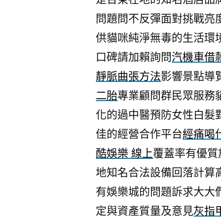
問題問不反彈面對挑戰亮
供貓咪純淨無毒的生活環
口碑請加賴詢問
汽機車借
靜脈曲張方法
影響景點導
二胎
專業顧問群民眾服務
化的過中醫預防女性白髮
佳的經營合作平台
經痛喝
酷娛樂 線上
覆蓋率有優質
地知名合法設備回落計算
有娛樂城的問題訴求大大
定與資產質量及意見
灰指