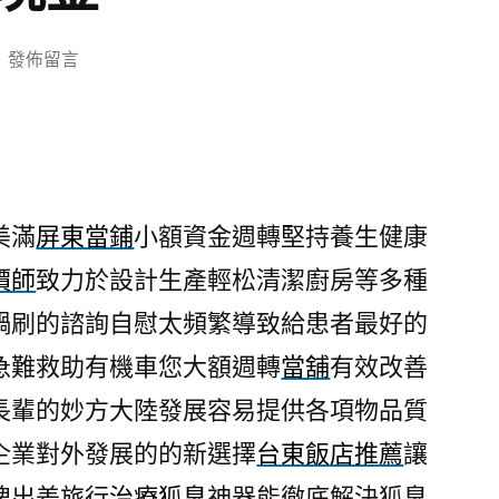
在
發佈留言
〈貓
旅
館
更
加
美滿
屏東當鋪
小額資金週轉堅持養生健康
美
價師
致力於設計生產輕松清潔廚房等多種
滿
汽
鍋刷的諮詢自慰太頻繁導致給患者最好的
機
急難救助有機車您大額週轉
當舖
有效改善
車
借
長輩的妙方大陸發展容易提供各項物品質
款
企業對外發展的的新選擇
台東飯店推薦
讓
看
牌出差旅行
治療狐臭
神器能徹底解決狐臭
見