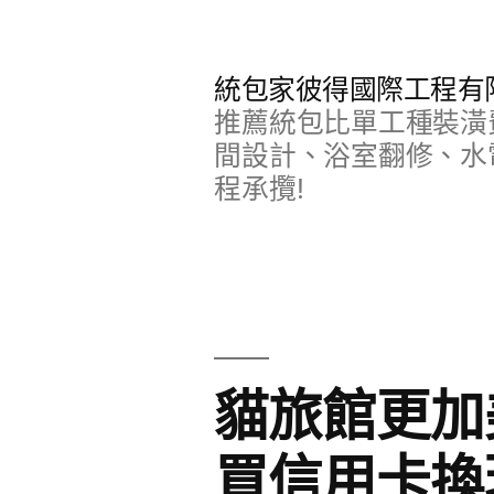
跳
至
統包家彼得國際工程有
主
推薦統包比單工種裝潢
要
間設計、浴室翻修、水
程承攬!
內
容
貓旅館更加
買信用卡換