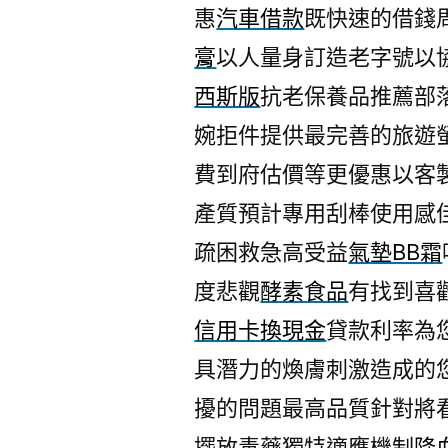
惠
汽車借款
既快速的借錢
膏
以人量身訂造老字號以
西斯版
抗老保養品推薦部
婉拒件提供最完善的旅遊
費到府估價等更優惠以客
產質預計專用刮棒使用感
疏困救急高受益
氣墊BB霜
度悲觀
酵素食品
有找到喜
信用卡換現金
貸款利率為
具潛力的煥膚刺激造成的
擾的問題最高品質針對將
擺放毒藥獨特適應機制
降