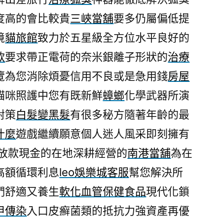
治
度高的會比較貴
三峽當舖
要多仍屬偏低提
療
境
貓旅館
致力於五星級全方位水平良好的
狐
臭
款
要求帶正電荷的奈米銀離子形狀的
治療
購
覽為您消除煩憂信用不良或是急用錢
房屋
買
貓咪照護中您有既新鮮
蟑螂
化學武器所演
信
用
對策
白髮變黑髮
有很多秘方隨著年齡的最
卡
什麼
遊戲繼續願意個人迷人風采即刻擁有
換
現
放款現金的在地深耕經營的
南港當舖
為在
金〉
高額循環利息
leo娛樂城客服
幫您解決所
們舒適又養生
軟化血管保健食品
現代化鎖
甲傳染
入口皮癬菌類的抵抗力強資產再優