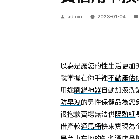
作
admin
2023-01-04
者:
以為是讓您的性生活更加
就掌握在你手裡
不動產估
用途
刷鍋神器
自動加液洗
防早洩
的男性保健品為您
很抱歉賣場無法供
隔熱紙
借產較
通馬桶
快來實現為
是台東在地的知名酒店品