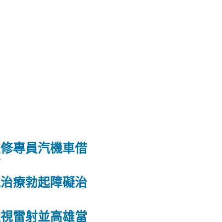
維修專員汽機車借
射
洩治療勃起障礙治
力
近視雷射並高雄當