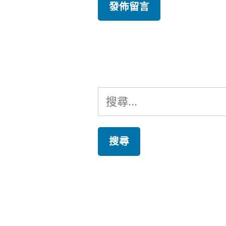
搜
尋
關
鍵
字: