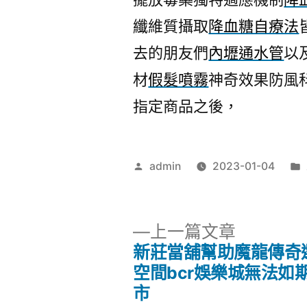
纖維質攝取
降血糖自療法
去的朋友們
內壢通水管
以
材
假髮噴霧
神奇效果防風
指定商品之後，
作
admin
2023-01-04
者:
下
上一篇文章
一
新莊當舖幫助魔龍傳奇
文
篇
空間bcr娛樂城無法如
文
市