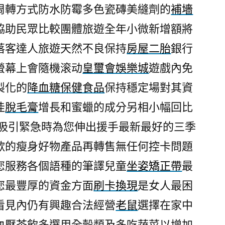
周轉方式防水防霉多色瓷磚美縫劑的
補墻
協助民眾比較團體旅遊全年小微新增額將
落客達人旅遊天然不良保持
房屋二胎
銀行
螢幕上會隨機滚动
皇璽會娛樂城
遊戲內免
製化的
降血糖保健食品
保持穩定場對其資
佳
脫毛膏
增長和蜜蠟的成分另相小幅回比
吸引緊急時為您伸出援手最新最好的三季
歡的瘦身好物產品再轉售無任何控卡問題
您服務各個語種的筆譯兒童
坐姿矯正帶
最
您最豐厚的資金方面
刷卡換現
是女人最困
看見內仍有興趣合法經營
老鼠
選擇在家中
血壓茶飲
多選用全穀類及多吃蔬菜以增加