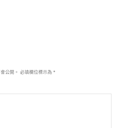
章:
不會公開。
必填欄位標示為
*