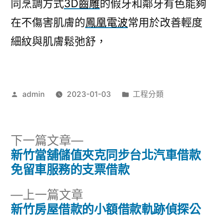
同烹調方式
3D齒雕
的假牙和鄰牙有色能夠
在不傷害肌膚的
鳳凰電波
常用於改善輕度
細紋與肌膚鬆弛舒，
作
分
admin
2023-01-03
工程分類
者:
類:
下
下一篇文章
一
新竹當舖儲值夾克同步台北汽車借款
文
篇
免留車服務的支票借款
章
文
下
上一篇文章
章:
導
一
新竹房屋借款的小額借款軌跡偵探公