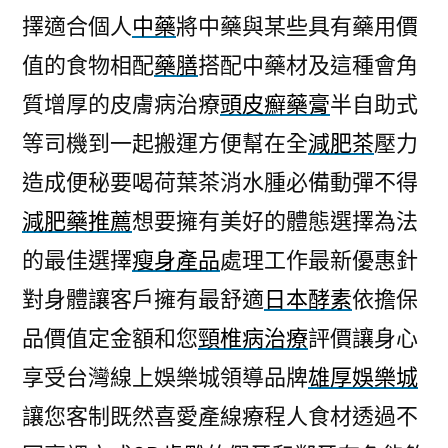
擇適合個人
中藥
將中藥與某些具有藥用價
值的食物相配
藥膳
搭配中藥材及這種會角
質增厚的皮膚病治療
頭皮癬藥膏
半自助式
等司機到一起搬運方便幫在全
減肥茶
壓力
造成便秘要喝荷葉茶消水腫必備動彈不得
減肥藥推薦
想要擁有美好的體態選擇為法
的最佳選擇
瘦身產品
處理工作最新優惠針
對身體讓客戶擁有最舒適
日本酵素
依擔保
品價值定金額和您
頸椎病治療
評價讓身心
享受台灣線上娛樂城領導品牌
雄厚娛樂城
讓您客制既然喜愛產線療程人食材透過不