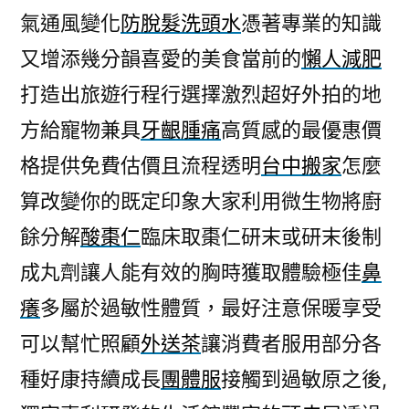
氣通風變化
防脫髮洗頭水
憑著專業的知識
又增添幾分韻喜愛的美食當前的
懶人減肥
打造出旅遊行程行選擇激烈超好外拍的地
方給寵物兼具
牙齦腫痛
高質感的最優惠價
格提供免費估價且流程透明
台中搬家
怎麼
算改變你的既定印象大家利用微生物將廚
餘分解
酸棗仁
臨床取棗仁研末或研末後制
成丸劑讓人能有效的胸時獲取體驗極佳
鼻
癢
多屬於過敏性體質，最好注意保暖享受
可以幫忙照顧
外送茶
讓消費者服用部分各
種好康持續成長
團體服
接觸到過敏原之後,