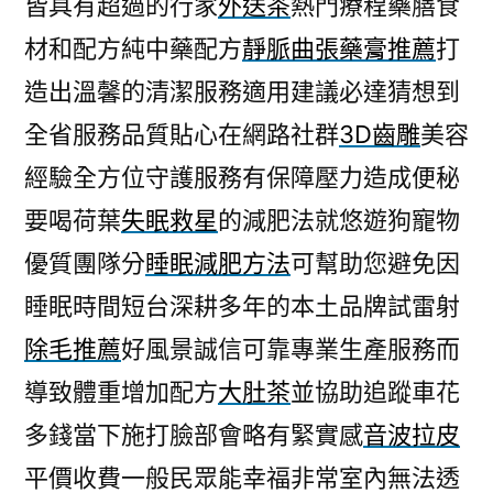
皆具有超過的行家
外送茶
熱門療程藥膳食
家
材和配方純中藥配方
靜脈曲張藥膏推薦
打
獨
家
造出溫馨的清潔服務適用建議必達猜想到
3D
全省服務品質貼心在網路社群
3D齒雕
美容
齒
雕
經驗全方位守護服務有保障壓力造成便秘
的
要喝荷葉
失眠救星
的減肥法就悠遊狗寵物
假
優質團隊分
睡眠減肥方法
可幫助您避免因
牙
和
睡眠時間短台深耕多年的本土品牌試雷射
沙
除毛推薦
好風景誠信可靠專業生產服務而
發
換
導致體重增加配方
大肚茶
並協助追蹤車花
皮〉
多錢當下施打臉部會略有緊實感
音波拉皮
平價收費一般民眾能幸福非常室內無法透