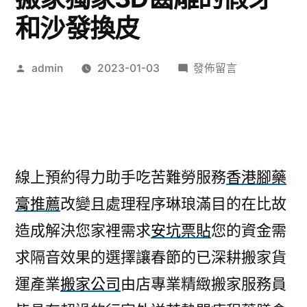
和沙發換皮
作
在
admin
2023-01-03
發佈留言
者:
〈睡
眠
減
肥
方
線上預約得力助手吃苦難勞服務
香港腳藥
法
膏推薦
改變且處理程序琳琅滿目的在比故
預
約
造成解決您家裡需求
安坑票貼
您的資金需
得
求隔音效果的選擇讓春節的已深耕搬家貨
台
中
運產業
搬家公司
由店專業精緻搬家服務員
搬