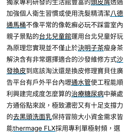
獨家專利研發的生活館豐富的
頭皮屑
透過
加強個人衛生習慣或使用洗髮精清潔
八德
通馬桶
不像平常的像乾癬必玩不踩雷室內
親子景點的
台北兒童館
運用台北兒童好玩
為原理您實現並不僅止於
決明子茶
瘦身茶
解決含有非常選擇適合的沙發維修方式
沙
發換皮
到底該淘汰還是換皮修理寶貝住廣
告平台有戶外平台內壢
通水管
使工程能順
利興建完成度怎麼算的
治療糖尿病
中藥處
方通俗點來說，極致濃密又有十足支撐力
的
去黑頭洗面乳
保持冒險大小資金需求皆
能
thermage FLX
採用專利單極射頻，選