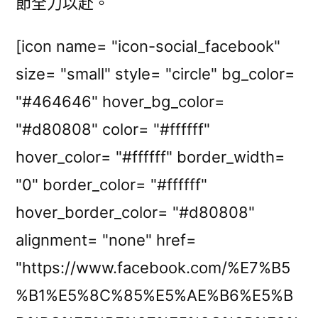
節全力以赴。
[icon name= "icon-social_facebook"
size= "small" style= "circle" bg_color=
"#464646" hover_bg_color=
"#d80808" color= "#ffffff"
hover_color= "#ffffff" border_width=
"0" border_color= "#ffffff"
hover_border_color= "#d80808"
alignment= "none" href=
"https://www.facebook.com/%E7%B5
%B1%E5%8C%85%E5%AE%B6%E5%B