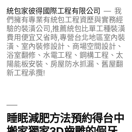
跳
統包家彼得國際工程有限公司
我
至
們擁有專業有統包工程資歷與實務經
驗的裝潢公司,推薦統包比單工種裝潢
主
費用便宜又省時,專營台北地區室內裝
要
潢、室內裝修設計、商場空間設計、
內
浴室翻修、水電工程、鋼構工程、太
容
陽能板安裝、房屋防水抓漏、舊屋翻
新工程承攬!
睡眠減肥方法預約得台中
搬家獨家3D齒雕的假牙